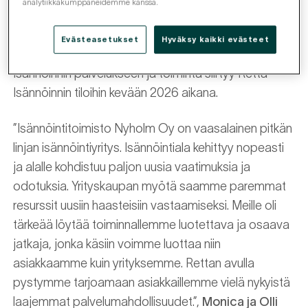
analytiikkakumppaneidemme kanssa.
asiakkuudet siirtyivät Retta Isännöinnille 1.1.2026.
Liiketoiminnan siirtymisen myötä Isännöintitoimisto
Evästeasetukset
Hyväksy kaikki evästeet
Nyholm Oy:n kaikki työntekijät siirtyvät Retta
Isännöinnin palvelukseen ja toiminta siirtyy Retta
Isännöinnin tiloihin kevään 2026 aikana.
”Isännöintitoimisto Nyholm Oy on vaasalainen pitkän
linjan isännöintiyritys. Isännöintiala kehittyy nopeasti
ja alalle kohdistuu paljon uusia vaatimuksia ja
odotuksia. Yrityskaupan myötä saamme paremmat
resurssit uusiin haasteisiin vastaamiseksi. Meille oli
tärkeää löytää toiminnallemme luotettava ja osaava
jatkaja, jonka käsiin voimme luottaa niin
asiakkaamme kuin yrityksemme. Rettan avulla
pystymme tarjoamaan asiakkaillemme vielä nykyistä
laajemmat palvelumahdollisuudet.”,
Monica ja Olli