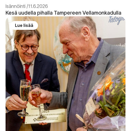
Isännöinti
11.6.2026
Kesä uudella pihalla Tampereen Vellamonkadulla
Lue lisää