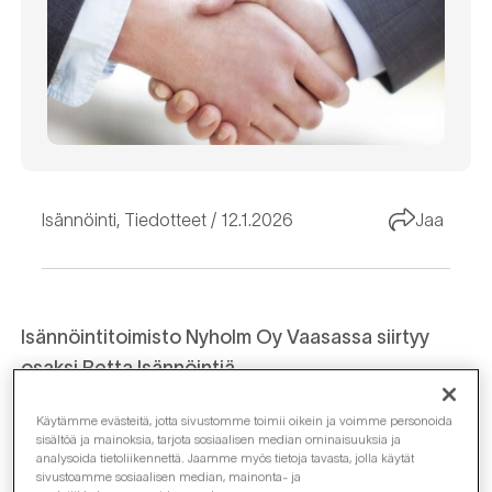
Isännöinti
,
Tiedotteet
12.1.2026
Jaa
Isännöintitoimisto Nyholm Oy Vaasassa siirtyy
osaksi Retta
Isännöintiä
Käytämme evästeitä, jotta sivustomme toimii oikein ja voimme personoida
Oy Isänn.toim. Nyholm Disp.byrå Ab ja Retta
sisältöä ja mainoksia, tarjota sosiaalisen median ominaisuuksia ja
Isännöinti ovat tehneet kaupan, jonka myötä
analysoida tietoliikennettä. Jaamme myös tietoja tavasta, jolla käytät
sivustoamme sosiaalisen median, mainonta- ja
Isännöintitoimisto Nyholm Oy:n liiketoiminta ja