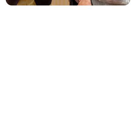
Isännöinti
10.6.2026
Porvoon korjausrakentamiskilpailun voitto meni
Kevätkumpuun
Retta Isännöinti Oy
Valimotie 9-11, 00380 Helsinki
Puh. +
358 (0)10 228 2000
Verkkolaskutustiedot
Puheluhinnat