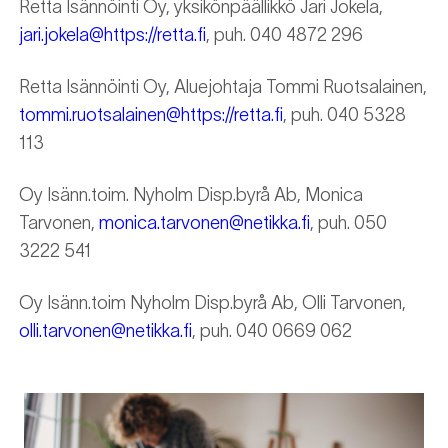
Retta Isännöinti Oy, yksikönpäällikkö Jari Jokela,
jari.jokela@https://retta.fi
, puh. 040 4872 296
Retta Isännöinti Oy, Aluejohtaja Tommi Ruotsalainen,
tommi.ruotsalainen@https://retta.fi
, puh. 040 5328
113
Oy Isänn.toim. Nyholm Disp.byrå Ab, Monica
Tarvonen,
monica.tarvonen@netikka.fi
, puh. 050
3222 541
Oy Isänn.toim Nyholm Disp.byrå Ab, Olli Tarvonen,
olli.tarvonen@netikka.fi
, puh. 040 0669 062