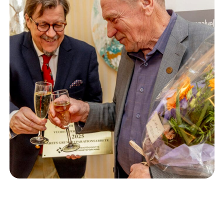
Isännöinti
10.6.2026
Porvoon korjausrakentamiskilpailun voitto meni
Kevätkumpuun