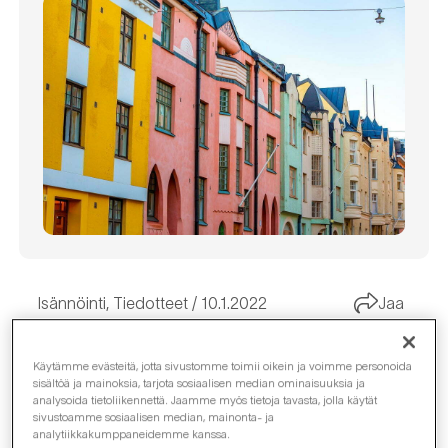
Isännöinti
,
Tiedotteet
10.1.2022
Jaa
Käytämme evästeitä, jotta sivustomme toimii oikein ja voimme personoida
sisältöä ja mainoksia, tarjota sosiaalisen median ominaisuuksia ja
analysoida tietoliikennettä. Jaamme myös tietoja tavasta, jolla käytät
KTM
Anders Gylling
on nimitetty Realia Isännöinnin
sivustoamme sosiaalisen median, mainonta- ja
uudeksi liiketoimintajohtajaksi. Gylling on viimeksi
analytiikkakumppaneidemme kanssa.