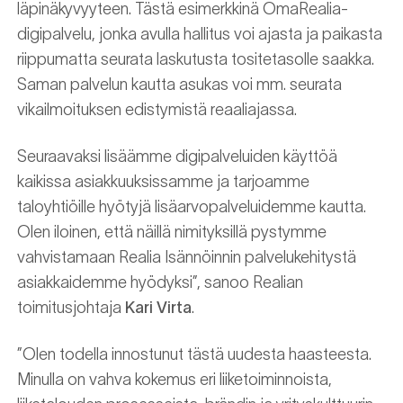
läpinäkyvyyteen. Tästä esimerkkinä OmaRealia-
digipalvelu, jonka avulla hallitus voi ajasta ja paikasta
riippumatta seurata laskutusta tositetasolle saakka.
Saman palvelun kautta asukas voi mm. seurata
vikailmoituksen edistymistä reaaliajassa.
Seuraavaksi lisäämme digipalveluiden käyttöä
kaikissa asiakkuuksissamme ja tarjoamme
taloyhtiöille hyötyjä lisäarvopalveluidemme kautta.
Olen iloinen, että näillä nimityksillä pystymme
vahvistamaan Realia Isännöinnin palvelukehitystä
asiakkaidemme hyödyksi”, sanoo Realian
toimitusjohtaja
Kari Virta
.
”Olen todella innostunut tästä uudesta haasteesta.
Minulla on vahva kokemus eri liiketoiminnoista,