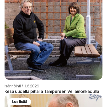
Isännöinti
11.6.2026
Kesä uudella pihalla Tampereen Vellamonkadulla
Lue lisää