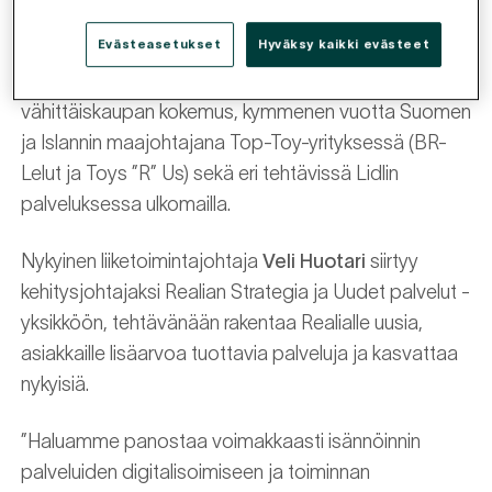
toiminut rakennusalalla Fixcel Oy:n toimitusjohtajana,
Evästeasetukset
Hyväksy kaikki evästeet
ja sitä ennen vastannut mm. Med Groupin
hammaslääkäriketjusta. Gyllingillä on myös vahva
vähittäiskaupan kokemus, kymmenen vuotta Suomen
ja Islannin maajohtajana Top-Toy-yrityksessä (BR-
Lelut ja Toys ”R” Us) sekä eri tehtävissä Lidlin
palveluksessa ulkomailla.
Nykyinen liiketoimintajohtaja
Veli Huotari
siirtyy
kehitysjohtajaksi Realian Strategia ja Uudet palvelut -
yksikköön, tehtävänään rakentaa Realialle uusia,
asiakkaille lisäarvoa tuottavia palveluja ja kasvattaa
nykyisiä.
”Haluamme panostaa voimakkaasti isännöinnin
palveluiden digitalisoimiseen ja toiminnan