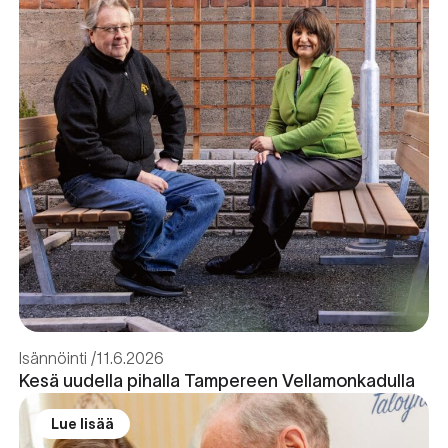
Isännöinti
11.6.2026
Kesä uudella pihalla Tampereen Vellamonkadulla
Lue lisää