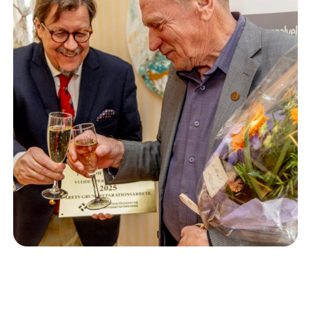
Isännöinti
10.6.2026
Porvoon korjausrakentamiskilpailun voitto meni
Kevätkumpuun