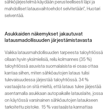
sähköjärjestelmä käydään perusteellisesti läpi ja
mahdolliset latausvaihtoehdot selvitetään”, Huotari
selventää.
Asukkaiden näkemykset jakautuvat
latausmadollisuuden järjestämistavasta
Vaikka latausmahdollisuuden tarpeesta taloyhtiössä
ollaan hyvin yksimielisiä, reilu kolmannes (35 %)
taloyhtiössä asuvista suomalaisista ei osaa ottaa
kantaa siihen, miten sähköautojen lataus tulisi
tulevaisuudessa järjestää taloyhtiössä. 34 %
vastaajista on sitä mieltä, että lataus tulee järjestää
asentamalla asukkaan autopaikalle latauslaite, jossa
on käytössä varsinainen sähköautojen lataukseen
tarkoitettu pistoke. 15 % vastaajista kannattaa