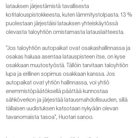
latauksen järjestämistä tavallisesta
kotitalouspistokkeesta, kuten lämmitystolpasta. 13 %
puolestaan järjestäisi latauksen yhteiskäytössä
olevasta taloyhtiön omistamasta latauslaitteesta.
”Jos taloyhtiön autopaikat ovat osakashallinnassa ja
osakas haluaa asentaa latauspisteen itse, on kyse
osakkaan muutostyöstä. Tällöin tarvitaan taloyhtiön
lupa ja erillinen sopimus osakkaan kanssa. Jos
autopaikat ovat yhtiön hallinnassa, voi yhtiö
enemmistöpäätöksellä päättää kunnostaa
sähköverkon ja järjestää latausmahdollisuuden, sillä
tällaisen uudistuksen katsotaan nykyään olevan
tavanomaista tasoa”, Huotari sanoo.