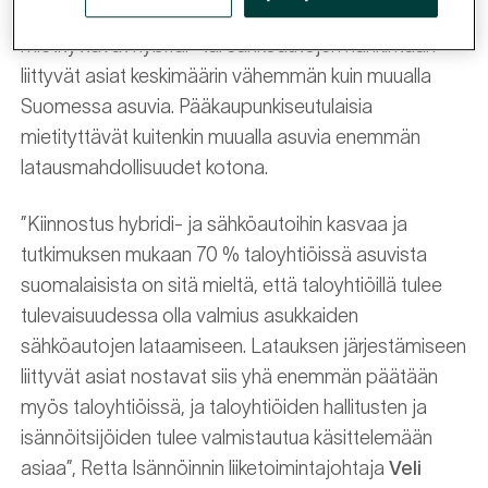
ajomatkoilla. Pääkaupunkiseudulla asuvia
mietityttävät hybridi- tai sähköautojen hankintaan
liittyvät asiat keskimäärin vähemmän kuin muualla
Suomessa asuvia. Pääkaupunkiseutulaisia
mietityttävät kuitenkin muualla asuvia enemmän
latausmahdollisuudet kotona.
”Kiinnostus hybridi- ja sähköautoihin kasvaa ja
tutkimuksen mukaan 70 % taloyhtiöissä asuvista
suomalaisista on sitä mieltä, että taloyhtiöillä tulee
tulevaisuudessa olla valmius asukkaiden
sähköautojen lataamiseen. Latauksen järjestämiseen
liittyvät asiat nostavat siis yhä enemmän päätään
myös taloyhtiöissä, ja taloyhtiöiden hallitusten ja
isännöitsijöiden tulee valmistautua käsittelemään
asiaa”, Retta Isännöinnin liiketoimintajohtaja
Veli