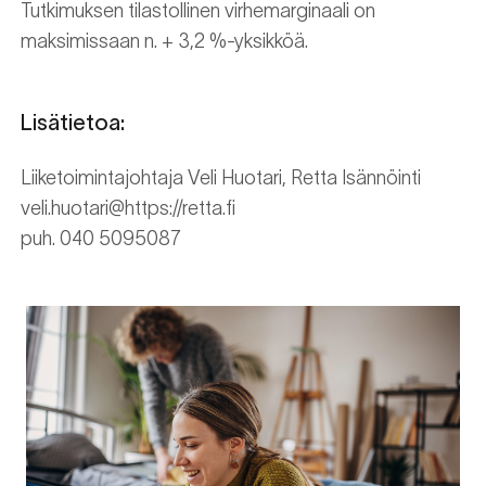
Tutkimuksen tilastollinen virhemarginaali on
maksimissaan n. + 3,2 %-yksikköä.
Lisätietoa:
Liiketoimintajohtaja Veli Huotari, Retta Isännöinti
veli.huotari@https://retta.fi
puh. 040 5095087