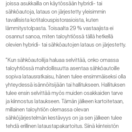
joissa asukkailla on käytössään hybridi- tai
sähköautoja, lataus on järjestetty yleisimmin
tavallisista kotitalouspistorasioista, kuten
lämmitystolpasta. Toisaalta 29 % vastaajista ei
osannut sanoa, miten taloyhtiössä tällä hetkellä
olevien hybridi- tai sähköautojen lataus on järjestetty.
”Kun sähköautoilija haluaa selvittää, onko omassa
taloyhtiössä mahdollisuutta asentaa sähköautoille
sopiva latausratkaisu, hänen tulee ensimmäiseksi olla
yhteydessä isännöitsijään tai hallitukseen. Hallituksen
tulee ensin selvittää myös muiden osakkaiden tarve
ja kiinnostus lataukseen. Tämän jälkeen kartoitetaan,
millainen taloyhtiön olemassa olevan
sähköjärjestelmän kestävyys on ja sen jälkeen tulee
tehdä erillinen lataustapakartoitus. Siinä kiinteistön