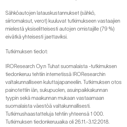
Sähköautojen latauskustannukset (sähkö,
siirtomaksut, verot) kuuluvat tutkimukseen vastaajien
mielestä yksiselitteisesti autojen omistajille (79 %)
eivätkä yhteisesti jaettaviksi.
Tutkimuksen tiedot:
IROResearch Oy:n Tuhat suomalaista -tutkimuksen
tiedonkeruu tehtiin internetissä IROResearchin
valtakunnalliseen kuluttajapaneeliin. Tutkimuksen otos
painotettiin iän, sukupuolen, asuinpaikkakunnan
tyypin sekä maakunnan mukaan vastaamaan
suomalaista väestöä valtakunnallisesti.
Tutkimushaastatteluja tehtiin yhteensä 1 000.
Tutkimuksen tiedonkeruuaika oli 26.11.-3.12.2018.