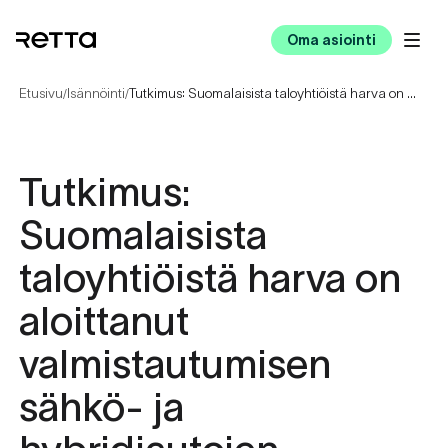
Oma asiointi
Etusivu
Isännöinti
Tutkimus: Suomalaisista taloyhtiöistä harva on aloittanut valmistautumisen sähkö- ja hybridiautojen lataamiseen
/
/
Tutkimus:
Suomalaisista
taloyhtiöistä harva on
aloittanut
valmistautumisen
sähkö- ja