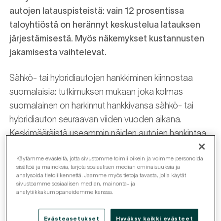
autojen latauspisteistä: vain 12 prosentissa
taloyhtiöstä on herännyt keskustelua latauksen
järjestämisestä. Myös näkemykset kustannusten
jakamisesta vaihtelevat.
Sähkö- tai hybridiautojen hankkiminen kiinnostaa
suomalaisia: tutkimuksen mukaan joka kolmas
suomalainen on harkinnut hankkivansa sähkö- tai
hybridiauton seuraavan viiden vuoden aikana.
Keskimääräistä useammin näiden autojen hankintaa
harkitsevat miehet sekä 34–44- ja 55–65-vuotiaat
Käytämme evästeitä, jotta sivustomme toimii oikein ja voimme personoida
muualla kuin kaupungissa asuvat kuluttajat.
sisältöä ja mainoksia, tarjota sosiaalisen median ominaisuuksia ja
analysoida tietoliikennettä. Jaamme myös tietoja tavasta, jolla käytät
sivustoamme sosiaalisen median, mainonta- ja
Sähkö- ja hybridiauton hankinnassa suomalaisia
analytiikkakumppaneidemme kanssa.
mietityttävät eniten auton hinta ja latauspisteiden
saatavuus kodin ulkopuolella esimerkiksi pidemmillä
Evästeasetukset
Hyväksy kaikki evästeet