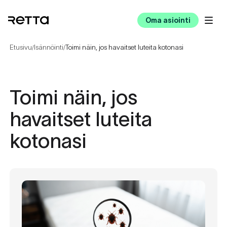
Oma asiointi
Etusivu
Isännöinti
Toimi näin, jos havaitset luteita kotonasi
/
/
Toimi näin, jos
havaitset luteita
kotonasi