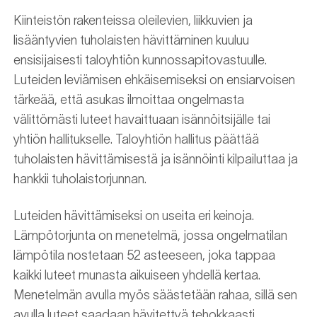
Kiinteistön rakenteissa oleilevien, liikkuvien ja
lisääntyvien tuholaisten hävittäminen kuuluu
ensisijaisesti taloyhtiön kunnossapitovastuulle.
Luteiden leviämisen ehkäisemiseksi on ensiarvoisen
tärkeää, että asukas ilmoittaa ongelmasta
välittömästi luteet havaittuaan isännöitsijälle tai
yhtiön hallitukselle. Taloyhtiön hallitus päättää
tuholaisten hävittämisestä ja isännöinti kilpailuttaa ja
hankkii tuholaistorjunnan.
Luteiden hävittämiseksi on useita eri keinoja.
Lämpötorjunta on menetelmä, jossa ongelmatilan
lämpötila nostetaan 52 asteeseen, joka tappaa
kaikki luteet munasta aikuiseen yhdellä kertaa.
Menetelmän avulla myös säästetään rahaa, sillä sen
avulla luteet saadaan hävitettyä tehokkaasti