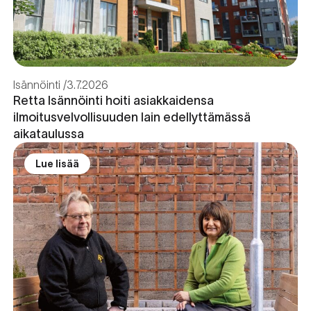
Isännöinti
3.7.2026
Retta Isännöinti hoiti asiakkaidensa
ilmoitusvelvollisuuden lain edellyttämässä
aikataulussa
Lue lisää