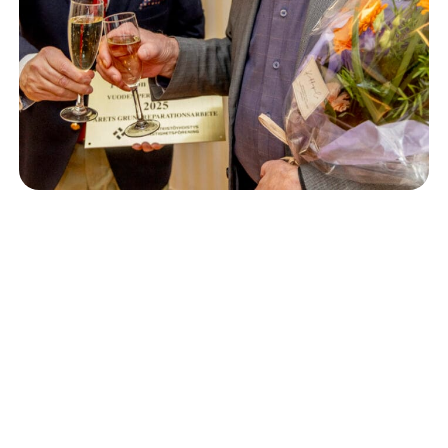
Isännöinti
10.6.2026
Porvoon korjausrakentamiskilpailun voitto meni
Kevätkumpuun