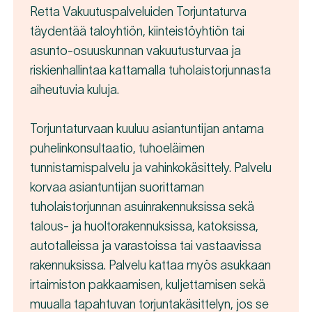
Retta Vakuutuspalveluiden Torjuntaturva
täydentää taloyhtiön, kiinteistöyhtiön tai
asunto-osuuskunnan vakuutusturvaa ja
riskienhallintaa kattamalla tuholaistorjunnasta
aiheutuvia kuluja.
Torjuntaturvaan kuuluu asiantuntijan antama
puhelinkonsultaatio, tuhoeläimen
tunnistamispalvelu ja vahinkokäsittely. Palvelu
korvaa asiantuntijan suorittaman
tuholaistorjunnan asuinrakennuksissa sekä
talous- ja huoltorakennuksissa, katoksissa,
autotalleissa ja varastoissa tai vastaavissa
rakennuksissa. Palvelu kattaa myös asukkaan
irtaimiston pakkaamisen, kuljettamisen sekä
muualla tapahtuvan torjuntakäsittelyn, jos se