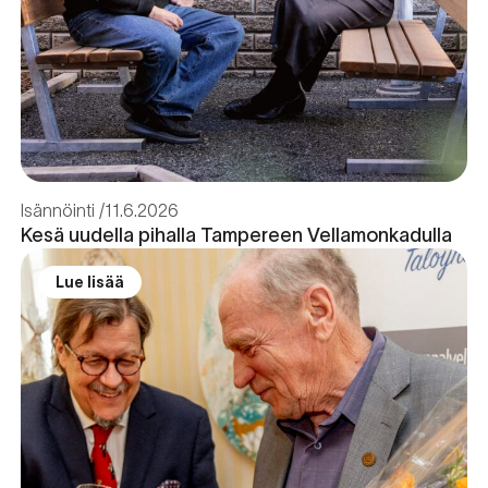
Isännöinti
11.6.2026
Kesä uudella pihalla Tampereen Vellamonkadulla
Lue lisää