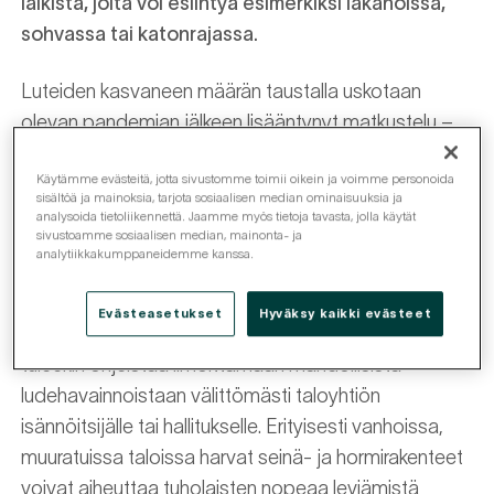
läikistä, joita voi esiintyä esimerkiksi lakanoissa,
sohvassa tai katonrajassa.
Luteiden kasvaneen määrän taustalla uskotaan
olevan pandemian jälkeen lisääntynyt matkustelu –
luteet leviävät helposti matkalaukkujen välityksellä.
Käytämme evästeitä, jotta sivustomme toimii oikein ja voimme personoida
Toinen merkittävä syy luteiden määrän
sisältöä ja mainoksia, tarjota sosiaalisen median ominaisuuksia ja
lisääntymiseen on luteiden kasvanut vastuskyky
analysoida tietoliikennettä. Jaamme myös tietoja tavasta, jolla käytät
sivustoamme sosiaalisen median, mainonta- ja
erilaisia myrkkyjä kohtaan.
analytiikkakumppaneidemme kanssa.
Luteet leviävät nopeasti asunnosta toiseen
Evästeasetukset
Hyväksy kaikki evästeet
esimerkiksi ilmastointikanavien kautta ja asukkaita
tuleekin ohjeistaa ilmoittamaan mahdollisista
ludehavainnoistaan välittömästi taloyhtiön
isännöitsijälle tai hallitukselle. Erityisesti vanhoissa,
muuratuissa taloissa harvat seinä- ja hormirakenteet
voivat aiheuttaa tuholaisten nopeaa leviämistä