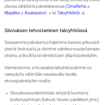
olevaa sähköistä palvelukanavaa (
OmaRetta
,
Majakka
,
Asukassivut
tai
Taloyhtiöinfo
).
Siivouksen tehostaminen taloyhtiöissä
Seuraamme palveluntuottajiemme kanssa jatkuvasti
yleistä tiedotusta ja olemme valmiina noudattamaan
ohjeita, jotka liittyvät kiinteistöjen ylläpitopalveluihin.
Varmistamme, että asiakastaloyhtiössämme on
varauduttu vähintään seuraavalla tavalla
siivouspalveluiden osalta:
Siivouksessa kiinnitetään erityistä huomiota
kosketuspintojen (kahvat, hissien painikkeet yms.)