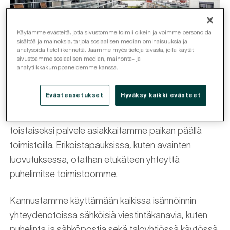
Käytämme evästeitä, jotta sivustomme toimii oikein ja voimme personoida
sisältöä ja mainoksia, tarjota sosiaalisen median ominaisuuksia ja
analysoida tietoliikennettä. Jaamme myös tietoja tavasta, jolla käytät
sivustoamme sosiaalisen median, mainonta- ja
analytiikkakumppaneidemme kanssa.
Yhteydenotot isännöintiin ja toimistojen
aukiolo
Evästeasetukset
Hyväksy kaikki evästeet
Toimistomme ovat normaalisti auki, mutta emme
toistaiseksi palvele asiakkaitamme paikan päällä
toimistoilla. Erikoistapauksissa, kuten avainten
luovutuksessa, otathan etukäteen yhteyttä
puhelimitse toimistoomme.
Kannustamme käyttämään kaikissa isännöinnin
yhteydenotoissa sähköisiä viestintäkanavia, kuten
puhelinta ja sähköpostia sekä taloyhtiössä käytössä