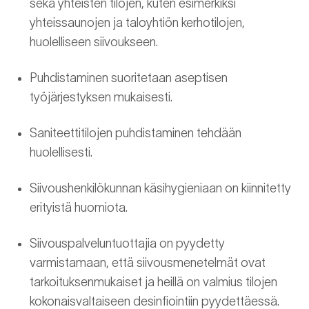
sekä yhteisten tilojen, kuten esimerkiksi
yhteissaunojen ja taloyhtiön kerhotilojen,
huolelliseen siivoukseen.
Puhdistaminen suoritetaan aseptisen
työjärjestyksen mukaisesti.
Saniteettitilojen puhdistaminen tehdään
huolellisesti.
Siivoushenkilökunnan käsihygieniaan on kiinnitetty
erityistä huomiota.
Siivouspalveluntuottajia on pyydetty
varmistamaan, että siivousmenetelmät ovat
tarkoituksenmukaiset ja heillä on valmius tilojen
kokonaisvaltaiseen desinfiointiin pyydettäessä.