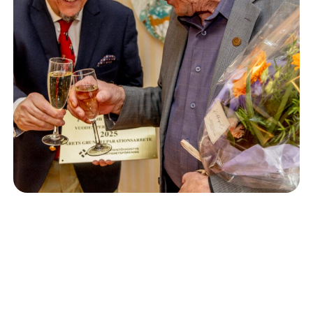
Isännöinti
10.6.2026
Porvoon korjausrakentamiskilpailun voitto meni
Kevätkumpuun