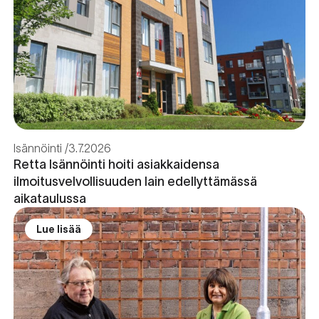
Isännöinti
3.7.2026
Retta Isännöinti hoiti asiakkaidensa
ilmoitusvelvollisuuden lain edellyttämässä
aikataulussa
Lue lisää