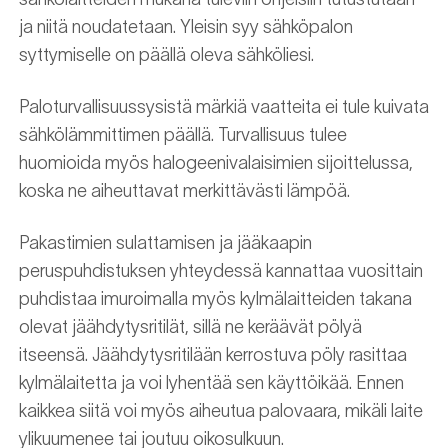
ja niitä noudatetaan. Yleisin syy sähköpalon
syttymiselle on päällä oleva sähköliesi.
Paloturvallisuussysistä märkiä vaatteita ei tule kuivata
sähkölämmittimen päällä. Turvallisuus tulee
huomioida myös halogeenivalaisimien sijoittelussa,
koska ne aiheuttavat merkittävästi lämpöä.
Pakastimien sulattamisen ja jääkaapin
peruspuhdistuksen yhteydessä kannattaa vuosittain
puhdistaa imuroimalla myös kylmälaitteiden takana
olevat jäähdytysritilät, sillä ne keräävät pölyä
itseensä. Jäähdytysritilään kerrostuva pöly rasittaa
kylmälaitetta ja voi lyhentää sen käyttöikää. Ennen
kaikkea siitä voi myös aiheutua palovaara, mikäli laite
ylikuumenee tai joutuu oikosulkuun.