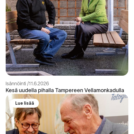
Isännöinti
11.6.2026
Kesä uudella pihalla Tampereen Vellamonkadulla
Lue lisää