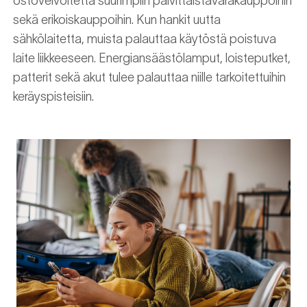
ostovelvoitetta suurimpiin päivittäistavarakauppoihin
sekä erikoiskauppoihin. Kun hankit uutta
sähkölaitetta, muista palauttaa käytöstä poistuva
laite liikkeeseen. Energiansäästölamput, loisteputket,
patterit sekä akut tulee palauttaa niille tarkoitettuihin
keräyspisteisiin.