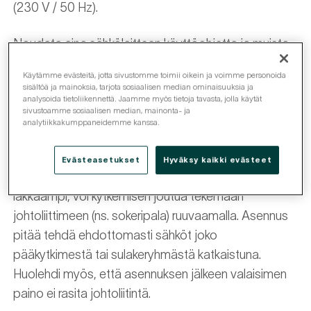
(230 V / 50 Hz).
Noudata aina sähkölaitteen käyttöohjetta ja muista,
että sähkötöitä (pistorasioiden asennus ym.) saavat
Käytämme evästeitä, jotta sivustomme toimii oikein ja voimme personoida
tehdä vain sähköalan ammattilaiset.
sisältöä ja mainoksia, tarjota sosiaalisen median ominaisuuksia ja
analysoida tietoliikennettä. Jaamme myös tietoja tavasta, jolla käytät
sivustoamme sosiaalisen median, mainonta- ja
Kaikkien valaisimien asentamisessa tulee noudattaa
analytiikkakumppaneidemme kanssa.
valaisinvalmistajan ohjeita. Uudet kattovalaisimet
uudessa talossa on helppo kytkeä
Evästeasetukset
Hyväksy kaikki evästeet
valaisinpistotulppaan. Mikäli talo ja valaisin ovat
iäkkäämpi, voi kytkemisen joutua tekemään
johtoliittimeen (ns. sokeripala) ruuvaamalla. Asennus
pitää tehdä ehdottomasti sähköt joko
pääkytkimestä tai sulakeryhmästä katkaistuna.
Huolehdi myös, että asennuksen jälkeen valaisimen
paino ei rasita johtoliitintä.