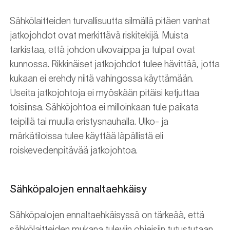
Sähkölaitteiden turvallisuutta silmällä pitäen vanhat
jatkojohdot ovat merkittävä riskitekijä. Muista
tarkistaa, että johdon ulkovaippa ja tulpat ovat
kunnossa. Rikkinäiset jatkojohdot tulee hävittää, jotta
kukaan ei erehdy niitä vahingossa käyttämään.
Useita jatkojohtoja ei myöskään pitäisi ketjuttaa
toisiinsa. Sähköjohtoa ei milloinkaan tule paikata
teipillä tai muulla eristysnauhalla. Ulko- ja
märkätiloissa tulee käyttää läpällistä eli
roiskevedenpitävää jatkojohtoa.
Sähköpalojen ennaltaehkäisy
Sähköpalojen ennaltaehkäisyssä on tärkeää, että
sähkölaitteiden mukana tuleviin ohjeisiin tutustutaan