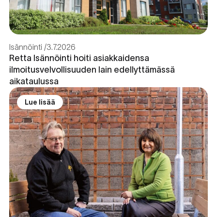
Isännöinti
3.7.2026
Retta Isännöinti hoiti asiakkaidensa
ilmoitusvelvollisuuden lain edellyttämässä
aikataulussa
Lue lisää