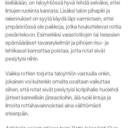
kielläkään, on taloyhtiössä hyvä tehdä selväksi, ettei
lintujen ruokinta kannata. Lisäksi talon pihapiiri ja
rakennukset on syytä käydä läpi varmistaen, ettei
ympäristössä ole paikkoja, jotka houkuttelevat rottia
pesäntekoon. Esimerkiksi varastotilojen tai terassien
epämääräiset tavararykelmät ja pihojen risu- ja
lehtikasat kannattaa poistaa, jotta rotat eivät
pesiytyisi niihin.
Vaikka rottien torjunta taloyhtiön vastuulla onkin,
jokainen voi kuitenkin omalta osaltaan vaikuttaa
siihen, että rotat eivät pesiytyisi kotipihalle: huolehdi
jätteet kannellisiin jäteastioihin, älä ruoki lintuja ja
ilmoita rottahavainnoistasi aina välittömästi
eteenpäin.