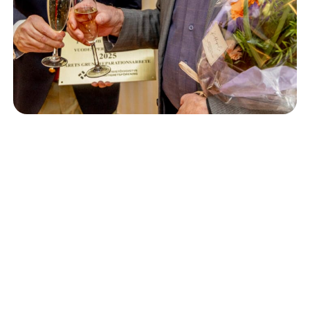
Isännöinti
10.6.2026
Porvoon korjausrakentamiskilpailun voitto meni
Kevätkumpuun