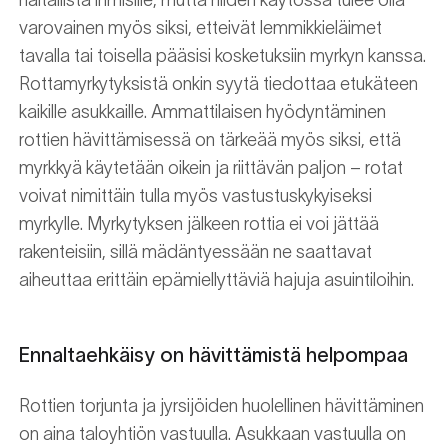
haitallista ihmisille, mutta niiden käytössä tulee olla
varovainen myös siksi, etteivät lemmikkieläimet
tavalla tai toisella pääsisi kosketuksiin myrkyn kanssa.
Rottamyrkytyksistä onkin syytä tiedottaa etukäteen
kaikille asukkaille. Ammattilaisen hyödyntäminen
rottien hävittämisessä on tärkeää myös siksi, että
myrkkyä käytetään oikein ja riittävän paljon – rotat
voivat nimittäin tulla myös vastustuskykyiseksi
myrkylle. Myrkytyksen jälkeen rottia ei voi jättää
rakenteisiin, sillä mädäntyessään ne saattavat
aiheuttaa erittäin epämiellyttäviä hajuja asuintiloihin.
Ennaltaehkäisy on hävittämistä helpompaa
Rottien torjunta ja jyrsijöiden huolellinen hävittäminen
on aina taloyhtiön vastuulla. Asukkaan vastuulla on