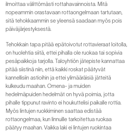
ilmoittaa välittömästi rottahavainnoista. Mitä
nopeammin orastavaan rottaongelmaan tartutaan,
sitä tehokkaammin se yleensä saadaan myös pois
päiväjärjestyksestä.
Tehokkain tapa pitää epätoivotut rottavieraat loitolla,
on huolehtia siitä, ettei pihalla ole ruokaa tai sopivia
pesäpaikkoja tarjolla. Taloyhtiön jätepiste kannattaa
pitää siistinä niin, että kaikki roskat päätyvät
kannellisiin astioihin ja ettei ylimääräisiä jätteitä
kulkeudu maahan. Omena- ja muiden
hedelmäpuiden hedelmät on hyvä poimia, jotta
pihalle tippunut ravinto ei houkuttelisi paikalle rottia.
Myös lintujen ruokkiminen saattaa edistää
rottaongelmaa, kun linnuille tarkoitettua ruokaa
päätyy maahan. Vaikka laki ei lintujen ruokintaa