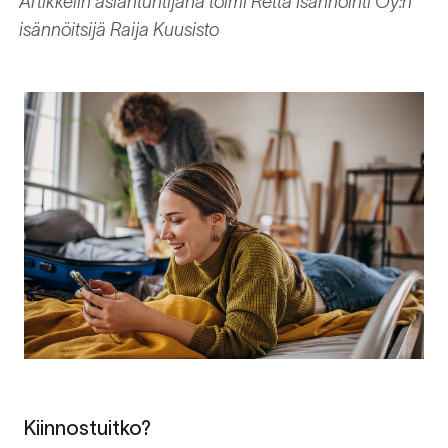
Artikkelin asiantuntijana toimi Retta Isännöinti Oy:n
isännöitsijä Raija Kuusisto
Kiinnostuitko?