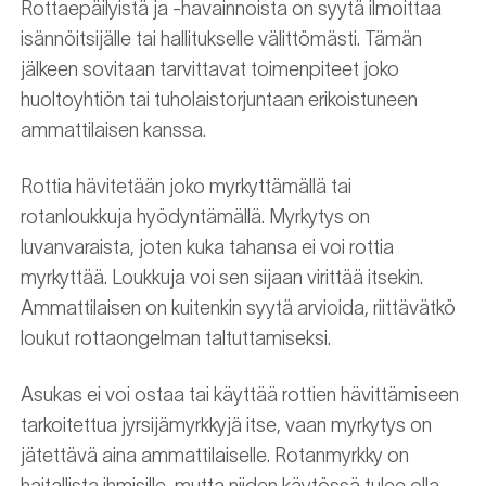
Rottaepäilyistä ja -havainnoista on syytä ilmoittaa
isännöitsijälle tai hallitukselle välittömästi. Tämän
jälkeen sovitaan tarvittavat toimenpiteet joko
huoltoyhtiön tai tuholaistorjuntaan erikoistuneen
ammattilaisen kanssa.
Rottia hävitetään joko myrkyttämällä tai
rotanloukkuja hyödyntämällä. Myrkytys on
luvanvaraista, joten kuka tahansa ei voi rottia
myrkyttää. Loukkuja voi sen sijaan virittää itsekin.
Ammattilaisen on kuitenkin syytä arvioida, riittävätkö
loukut rottaongelman taltuttamiseksi.
Asukas ei voi ostaa tai käyttää rottien hävittämiseen
tarkoitettua jyrsijämyrkkyjä itse, vaan myrkytys on
jätettävä aina ammattilaiselle. Rotanmyrkky on