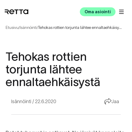
Oma asiointi
Etusivu
Isännöinti
Tehokas rottien torjunta lähtee ennaltaehkäisystä
/
/
Tehokas rottien
torjunta lähtee
ennaltaehkäisystä
Isännöinti
22.6.2020
Jaa