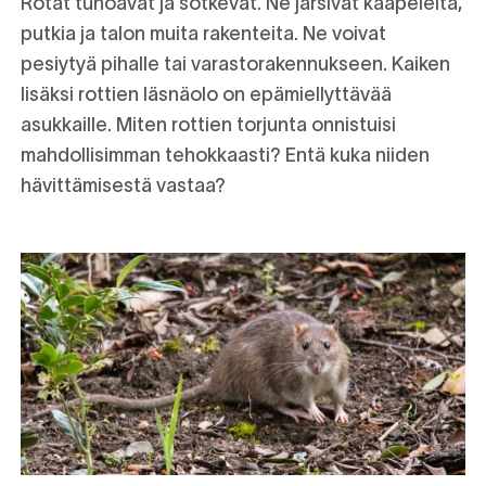
Rotat tuhoavat ja sotkevat. Ne järsivät kaapeleita,
putkia ja talon muita rakenteita. Ne voivat
pesiytyä pihalle tai varastorakennukseen. Kaiken
lisäksi rottien läsnäolo on epämiellyttävää
asukkaille. Miten rottien torjunta onnistuisi
mahdollisimman tehokkaasti? Entä kuka niiden
hävittämisestä vastaa?