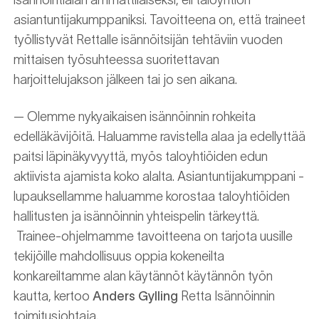
isännöintialan ammattilaiseksi, eli taloyhtiön
asiantuntijakumppaniksi. Tavoitteena on, että traineet
työllistyvät Rettalle isännöitsijän tehtäviin vuoden
mittaisen työsuhteessa suoritettavan
harjoittelujakson jälkeen tai jo sen aikana.
— Olemme nykyaikaisen isännöinnin rohkeita
edelläkävijöitä. Haluamme ravistella alaa ja edellyttää
paitsi läpinäkyvyyttä, myös taloyhtiöiden edun
aktiivista ajamista koko alalta. Asiantuntijakumppani -
lupauksellamme haluamme korostaa taloyhtiöiden
hallitusten ja isännöinnin yhteispelin tärkeyttä.
Trainee-ohjelmamme tavoitteena on tarjota uusille
tekijöille mahdollisuus oppia kokeneilta
konkareiltamme alan käytännöt käytännön työn
kautta, kertoo
Anders Gylling
Retta Isännöinnin
toimitusjohtaja.