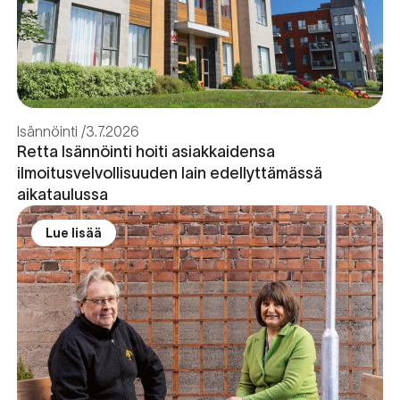
Isännöinti
3.7.2026
Retta Isännöinti hoiti asiakkaidensa
ilmoitusvelvollisuuden lain edellyttämässä
aikataulussa
Lue lisää