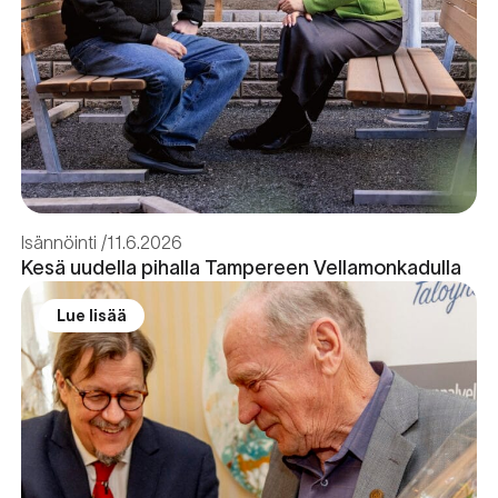
Isännöinti
11.6.2026
Kesä uudella pihalla Tampereen Vellamonkadulla
Lue lisää