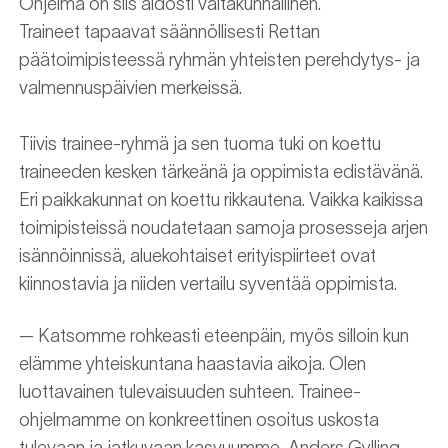
Ohjelma on siis aidosti valtakunnallinen.
Traineet tapaavat säännöllisesti Rettan
päätoimipisteessä ryhmän yhteisten perehdytys- ja
valmennuspäivien merkeissä.
Tiivis trainee-ryhmä ja sen tuoma tuki on koettu
traineeden kesken tärkeänä ja oppimista edistävänä.
Eri paikkakunnat on koettu rikkautena. Vaikka kaikissa
toimipisteissä noudatetaan samoja prosesseja arjen
isännöinnissä, aluekohtaiset erityispiirteet ovat
kiinnostavia ja niiden vertailu syventää oppimista.
— Katsomme rohkeasti eteenpäin, myös silloin kun
elämme yhteiskuntana haastavia aikoja. Olen
luottavainen tulevaisuuden suhteen. Trainee-
ohjelmamme on konkreettinen osoitus uskosta