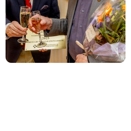
Isännöinti
10.6.2026
Porvoon korjausrakentamiskilpailun voitto meni
Kevätkumpuun