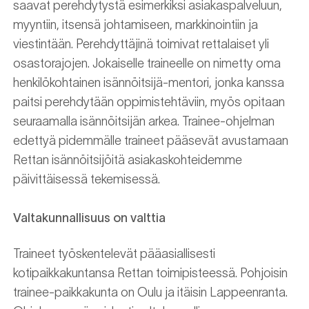
saavat perehdytystä esimerkiksi asiakaspalveluun,
myyntiin, itsensä johtamiseen, markkinointiin ja
viestintään. Perehdyttäjinä toimivat rettalaiset yli
osastorajojen. Jokaiselle traineelle on nimetty oma
henkilökohtainen isännöitsijä-mentori, jonka kanssa
paitsi perehdytään oppimistehtäviin, myös opitaan
seuraamalla isännöitsijän arkea. Trainee-ohjelman
edettyä pidemmälle traineet pääsevät avustamaan
Rettan isännöitsijöitä asiakaskohteidemme
päivittäisessä tekemisessä.
Valtakunnallisuus on valttia
Traineet työskentelevät pääasiallisesti
kotipaikkakuntansa Rettan toimipisteessä. Pohjoisin
trainee-paikkakunta on Oulu ja itäisin Lappeenranta.