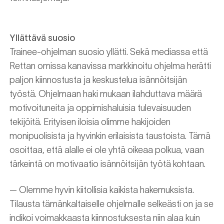
Yllättävä suosio
Trainee-ohjelman suosio yllätti. Sekä mediassa että
Rettan omissa kanavissa markkinoitu ohjelma herätti
paljon kiinnostusta ja keskustelua isännöitsijän
työstä. Ohjelmaan haki mukaan ilahduttava määrä
motivoituneita ja oppimishaluisia tulevaisuuden
tekijöitä. Erityisen iloisia olimme hakijoiden
monipuolisista ja hyvinkin erilaisista taustoista. Tämä
osoittaa, että alalle ei ole yhtä oikeaa polkua, vaan
tärkeintä on motivaatio isännöitsijän työtä kohtaan.
— Olemme hyvin kiitollisia kaikista hakemuksista.
Tilausta tämänkaltaiselle ohjelmalle selkeästi on ja se
indikoi voimakkaasta kiinnostuksesta niin alaa kuin