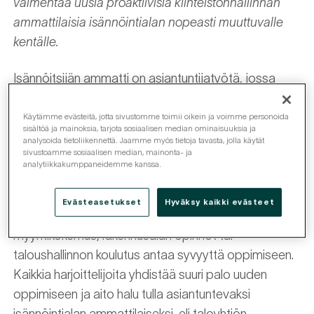
valmentaa uusia proaktiivisia kiinteistönhallinnan
ammattilaisia isännöintialan nopeasti muuttuvalle
kentälle.
Isännöitsijän ammatti on asiantuntijatyötä, jossa
vaaditaan paitsi kykyä hallita kokonaisuuksia, myös
halua tehdä odotukset ylittävää asiakaspalvelua.
Käytämme evästeitä, jotta sivustomme toimii oikein ja voimme personoida
sisältöä ja mainoksia, tarjota sosiaalisen median ominaisuuksia ja
Retta Isännöinnin marraskuussa startanneeseen
analysoida tietoliikennettä. Jaamme myös tietoja tavasta, jolla käytät
sivustoamme sosiaalisen median, mainonta- ja
isännöitsijä trainee-ohjelmaan valittiin 8 henkilöä
analytiikkakumppaneidemme kanssa.
erilaisilla työ- ja opiskelutaustoilla. Isännöinnissä
aiempi työkokemus tai opinnot voivat olla hyödyksi,
Evästeasetukset
Hyväksy kaikki evästeet
vaikka ne olisivatkin toiselta alalta. Esimerkiksi
myyntikokemus, rakennusalan opinnot tai
taloushallinnon koulutus antaa syvyyttä oppimiseen.
Kaikkia harjoittelijoita yhdistää suuri palo uuden
oppimiseen ja aito halu tulla asiantuntevaksi