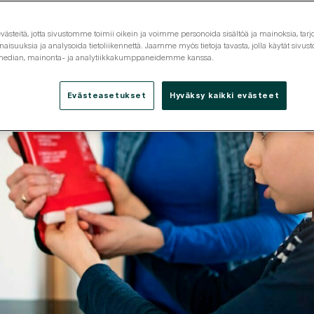
steitä, jotta sivustomme toimii oikein ja voimme personoida sisältöä ja mainoksia, tarjo
isuuksia ja analysoida tietoliikennettä. Jaamme myös tietoja tavasta, jolla käytät siv
 median, mainonta- ja analytiikkakumppaneidemme kanssa.
Evästeasetukset
Hyväksy kaikki evästeet