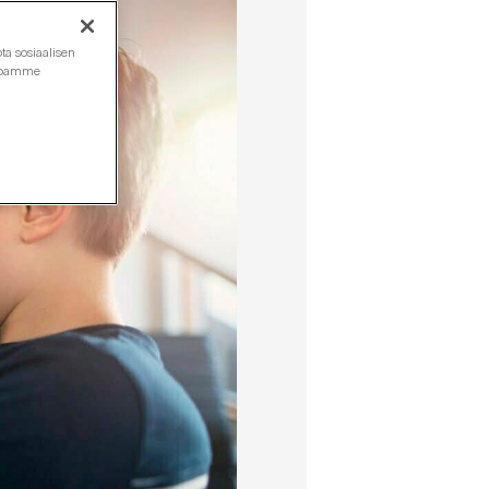
ta sosiaalisen
ustoamme