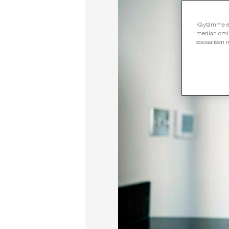
Käytämme evä
median omina
sosiaalisen