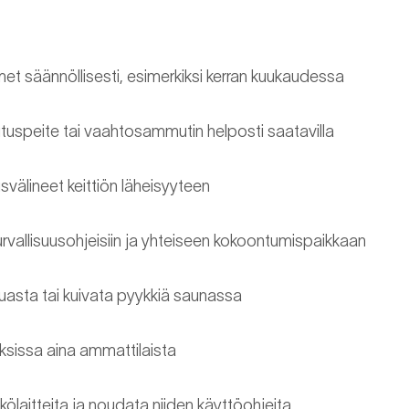
et säännöllisesti, esimerkiksi kerran kuukaudessa
speite tai vaahtosammutin helposti saatavilla
välineet keittiön läheisyyteen
urvallisuusohjeisiin ja yhteiseen kokoontumispaikkaan
iuasta tai kuivata pyykkiä saunassa
sissa aina ammattilaista
kölaitteita ja noudata niiden käyttöohjeita