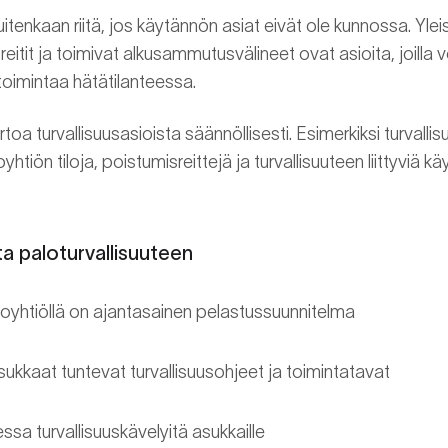
itenkaan riitä, jos käytännön asiat eivät ole kunnossa. Yleist
itit ja toimivat alkusammutusvälineet ovat asioita, joilla 
toimintaa hätätilanteessa.
toa turvallisuusasioista säännöllisesti. Esimerkiksi turvall
htiön tiloja, poistumisreittejä ja turvallisuuteen liittyviä kä
ta paloturvallisuuteen
loyhtiöllä on ajantasainen pelastussuunnitelma
ukkaat tuntevat turvallisuusohjeet ja toimintatavat
ssa turvallisuuskävelyitä asukkaille