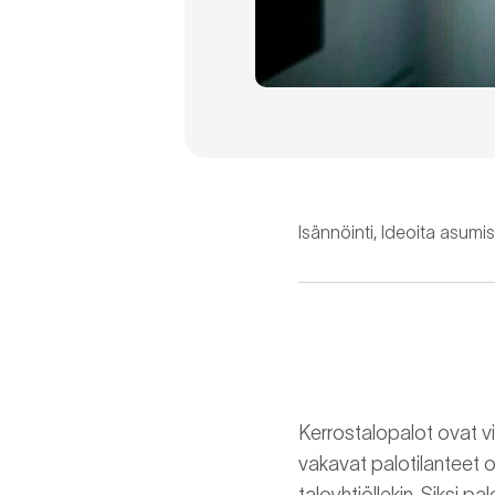
Isännöinti
,
Ideoita asumi
Kerrostalopalot ovat vi
vakavat palotilanteet ov
taloyhtiöllekin. Siksi p