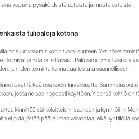
 aina vapaina pysäköidyistä autoista ja muista esteistä
i ehkäistä tulipaloja kotona
lla on suuri vaikutus kodin turvallisuuteen. Yksi tärkeimmist
et toimivat ja niitä on riittävästi. Palovaroittimia tulisi olla 
en, ja niiden toiminta kannattaa testata säännöllisesti.
neet ovat tärkeä osa kodin turvallisuutta. Sammutuspeite
kkaan, josta ne saa nopeasti käyttöön. Yleensä keittiö on t
ttaa kiinnittää sähkölaitteisiin, saunaan ja kynttilöihin. Mon
aitteita ei pidä jättää päälle ilman valvontaa, eikä kynttilöit