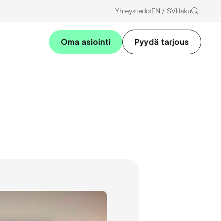
Haku
Yhteystiedot
EN
SV
Oma asiointi
Pyydä tarjous