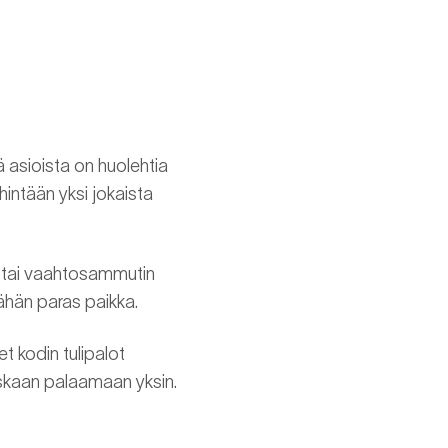
ä asioista on huolehtia
vähintään yksi jokaista
 tai vaahtosammutin
ähän paras paikka.
et kodin tulipalot
ä koskaan palaamaan yksin.