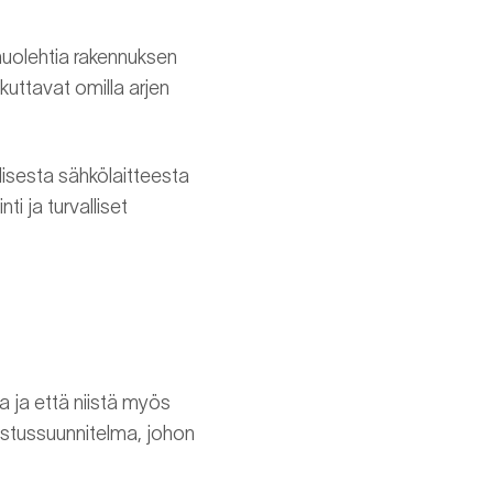
huolehtia rakennuksen
kuttavat omilla arjen
llisesta sähkölaitteesta
ti ja turvalliset
a ja että niistä myös
lastussuunnitelma, johon