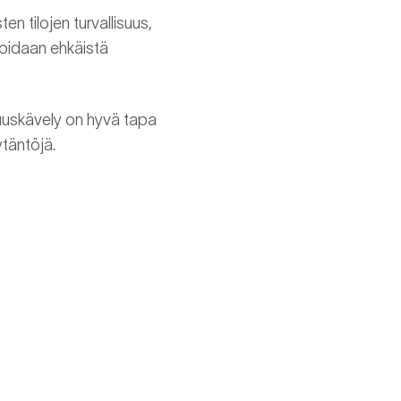
en tilojen turvallisuus,
voidaan ehkäistä
isuuskävely on hyvä tapa
ytäntöjä.