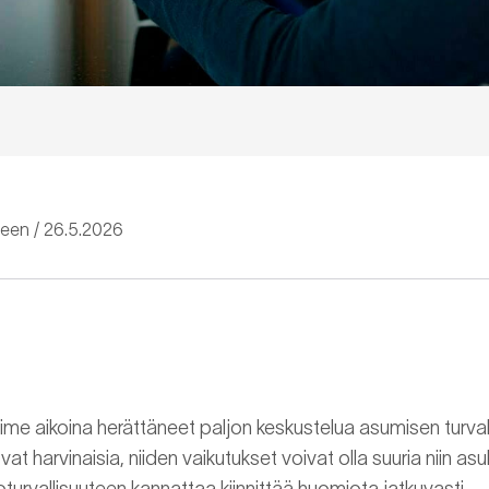
seen
26.5.2026
ime aikoina herättäneet paljon keskustelua asumisen turval
at harvinaisia, niiden vaikutukset voivat olla suuria niin asu
aloturvallisuuteen kannattaa kiinnittää huomiota jatkuvasti.