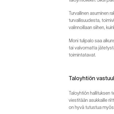
Turvallinen asuminen r
turvallisuudesta, toimi
valinnoillaan siihen, kui
Moni tulipalo saa alkuns
tai valvomatta jätetystä
toimintatavat.
Taloyhtiön vastuul
Taloyhtiön hallituksen 
viestitään asukkaille ri
on hyvä tutustua myös