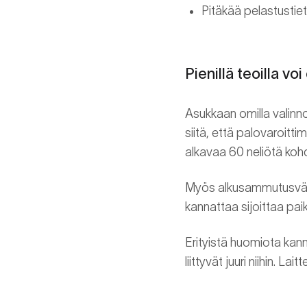
Pitäkää pelastustiet
Pienillä teoilla vo
Asukkaan omilla valinnoi
siitä, että palovaroittim
alkavaa 60 neliötä kohd
Myös alkusammutusväli
kannattaa sijoittaa pai
Erityistä huomiota kanna
liittyvät juuri niihin. L