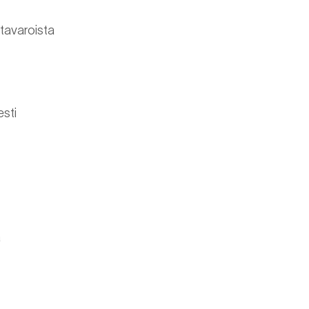
 tavaroista
esti
ä