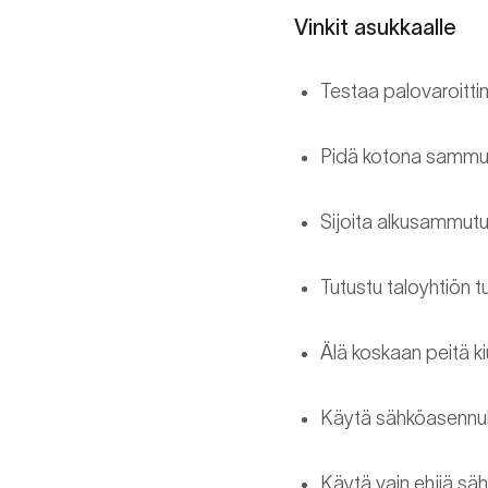
Vinkit asukkaalle
Testaa palovaroittim
Pidä kotona sammutu
Sijoita alkusammutus
Tutustu taloyhtiön t
Älä koskaan peitä k
Käytä sähköasennuk
Käytä vain ehjiä säh