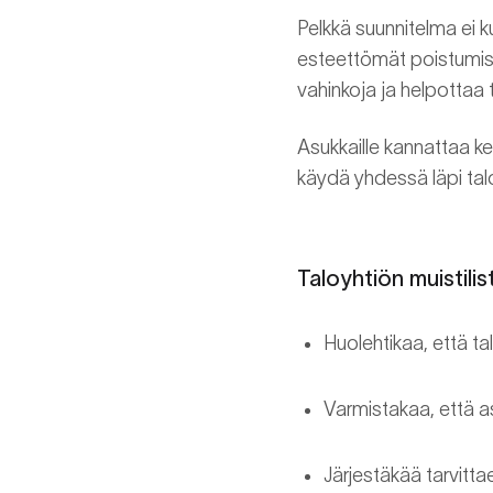
Pelkkä suunnitelma ei ku
esteettömät poistumisre
vahinkoja ja helpottaa 
Asukkaille kannattaa ker
käydä yhdessä läpi taloy
Taloyhtiön muistilis
Huolehtikaa, että ta
Varmistakaa, että as
Järjestäkää tarvittae