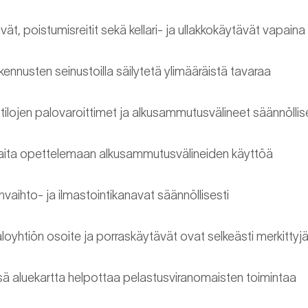
ät, poistumisreitit sekä kellari- ja ullakkokäytävät vapaina
akennusten seinustoilla säilytetä ylimääräistä tavaraa
 tilojen palovaroittimet ja alkusammutusvälineet säännöllis
ita opettelemaan alkusammutusvälineiden käyttöä
vaihto- ja ilmastointikanavat säännöllisesti
loyhtiön osoite ja porraskäytävät ovat selkeästi merkittyj
ssä aluekartta helpottaa pelastusviranomaisten toimintaa