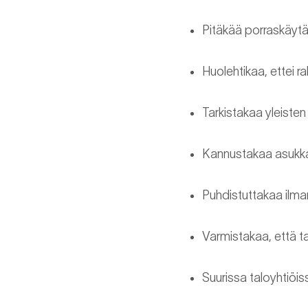
Pitäkää porraskäytäv
Huolehtikaa, ettei r
Tarkistakaa yleisten
Kannustakaa asukka
Puhdistuttakaa ilman
Varmistakaa, että ta
Suurissa taloyhtiöi