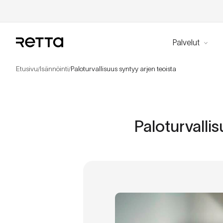
Palvelut
Etusivu
Isännöinti
Paloturvallisuus syntyy arjen teoista
/
/
Paloturvallis