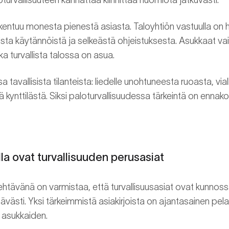
akentuu monesta pienestä asiasta. Taloyhtiön vastuulla on 
vista käytännöistä ja selkeästä ohjeistuksesta. Asukkaat vai
nka turvallista talossa on asua.
a tavallisista tilanteista: liedelle unohtuneesta ruoasta, via
 kynttilästä. Siksi paloturvallisuudessa tärkeintä on ennakoin
la ovat turvallisuuden perusasiat
tehtävänä on varmistaa, että turvallisuusasiat ovat kunnoss
ittävästi. Yksi tärkeimmistä asiakirjoista on ajantasainen pe
 asukkaiden.