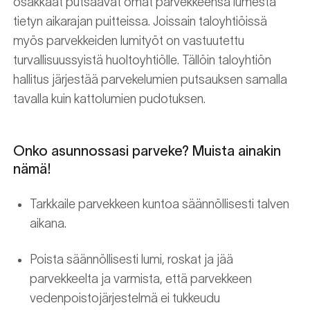
osakkaat putsaavat omat parvekkeensa lumesta
tietyn aikarajan puitteissa. Joissain taloyhtiöissä
myös parvekkeiden lumityöt on vastuutettu
turvallisuussyistä huoltoyhtiölle. Tällöin taloyhtiön
hallitus järjestää parvekelumien putsauksen samalla
tavalla kuin kattolumien pudotuksen.
Onko asunnossasi parveke? Muista ainakin
nämä!
Tarkkaile parvekkeen kuntoa säännöllisesti talven
aikana.
Poista säännöllisesti lumi, roskat ja jää
parvekkeelta ja varmista, että parvekkeen
vedenpoistojärjestelmä ei tukkeudu