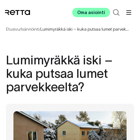
Oma asiointi
Etusivu
Isännöinti
Lumimyräkkä iski – kuka putsaa lumet parvekkeelta?
/
/
Lumimyräkkä iski –
kuka putsaa lumet
parvekkeelta?