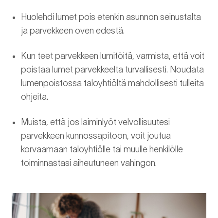
Huolehdi lumet pois etenkin asunnon seinustalta
ja parvekkeen oven edestä.
Kun teet parvekkeen lumitöitä, varmista, että voit
poistaa lumet parvekkeelta turvallisesti. Noudata
lumenpoistossa taloyhtiöltä mahdollisesti tulleita
ohjeita.
Muista, että jos laiminlyöt velvollisuutesi
parvekkeen kunnossapitoon, voit joutua
korvaamaan taloyhtiölle tai muulle henkilölle
toiminnastasi aiheutuneen vahingon.