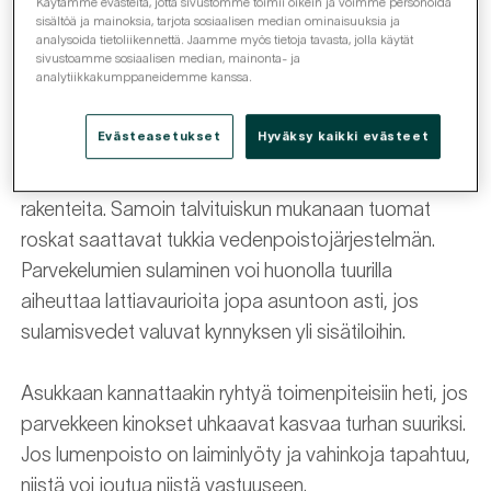
Käytämme evästeitä, jotta sivustomme toimii oikein ja voimme personoida
sisältöä ja mainoksia, tarjota sosiaalisen median ominaisuuksia ja
analysoida tietoliikennettä. Jaamme myös tietoja tavasta, jolla käytät
Lumen ja roskien poistaminen parvekkeelta on
sivustoamme sosiaalisen median, mainonta- ja
analytiikkakumppaneidemme kanssa.
asukkaan vastuulle, asuipa asunnossa osakas tai
vuokralainen, sillä parveke kuuluu asukkaan hallintaan.
Evästeasetukset
Hyväksy kaikki evästeet
Suuret lumikertymät parvekkeella voivat aiheuttaa
kosteusvaurioita julkisivuun tai vahingoittaa talon
rakenteita. Samoin talvituiskun mukanaan tuomat
roskat saattavat tukkia vedenpoistojärjestelmän.
Parvekelumien sulaminen voi huonolla tuurilla
aiheuttaa lattiavaurioita jopa asuntoon asti, jos
sulamisvedet valuvat kynnyksen yli sisätiloihin.
Asukkaan kannattaakin ryhtyä toimenpiteisiin heti, jos
parvekkeen kinokset uhkaavat kasvaa turhan suuriksi.
Jos lumenpoisto on laiminlyöty ja vahinkoja tapahtuu,
niistä voi joutua niistä vastuuseen.