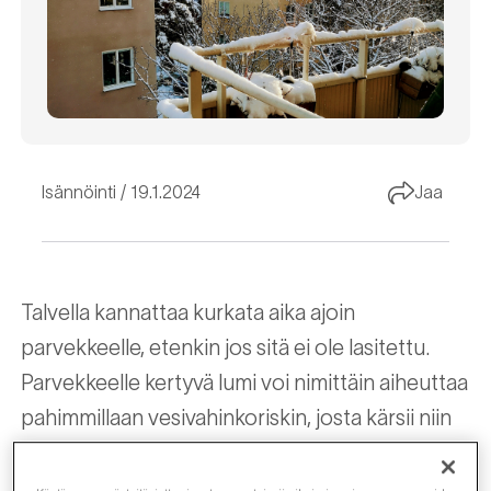
Isännöinti
19.1.2024
Jaa
Talvella kannattaa kurkata aika ajoin
parvekkeelle, etenkin jos sitä ei ole lasitettu.
Parvekkeelle kertyvä lumi voi nimittäin aiheuttaa
pahimmillaan vesivahinkoriskin, josta kärsii niin
huoneiston asukas kuin taloyhtiökin. Kenen
vastuulle parvekelumien putsaus kuuluu?