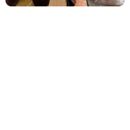
Isännöinti
10.6.2026
Porvoon korjausrakentamiskilpailun voitto meni
Kevätkumpuun
Retta Isännöinti Oy
Valimotie 9-11, 00380 Helsinki
Puh. +
358 (0)10 228 2000
Verkkolaskutustiedot
Puheluhinnat