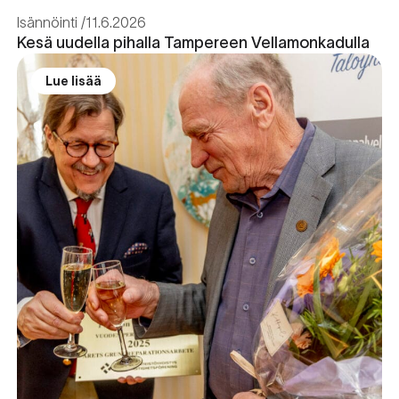
Isännöinti
11.6.2026
Kesä uudella pihalla Tampereen Vellamonkadulla
Lue lisää