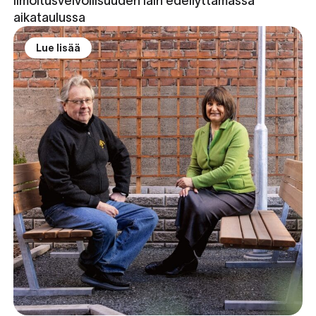
ilmoitusvelvollisuuden lain edellyttämässä
aikataulussa
Lue lisää