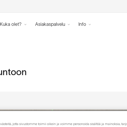
Kuka olet?
Asiakaspalvelu
Info
kuntoon
steitä, jotta sivustomme toimii oikein ja voimme personoida sisältöä ja mainoksia, tarjo