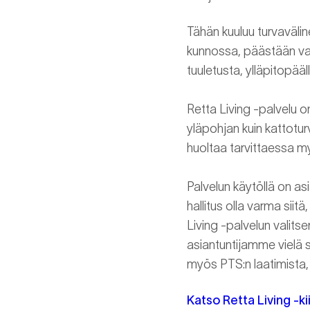
Tähän kuuluu turvavälin
kunnossa, päästään vast
tuuletusta, ylläpitopää
Retta Living -palvelu on 
yläpohjan kuin kattotu
huoltaa tarvittaessa my
Palvelun käytöllä on as
hallitus olla varma sii
Living -palvelun valits
asiantuntijamme vielä s
myös PTS:n laatimista, 
Katso Retta Living -k