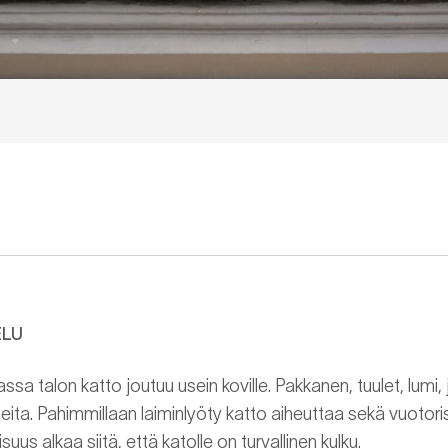
ELU
a talon katto joutuu usein koville. Pakkanen, tuulet, lumi, 
eita. Pahimmillaan laiminlyöty katto aiheuttaa sekä vuotoris
lisuus alkaa siitä, että katolle on turvallinen kulku.