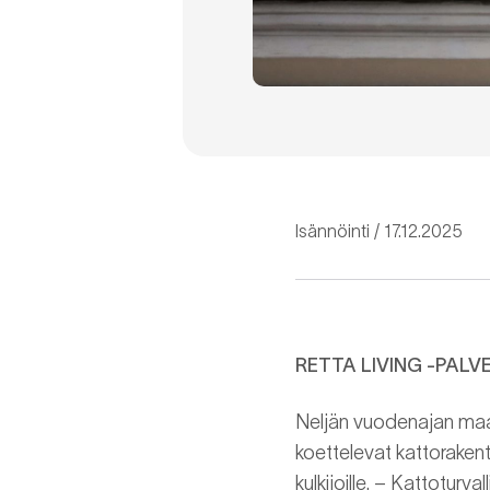
Isännöinti
17.12.2025
RETTA LIVING -PALV
Neljän vuodenajan maass
koettelevat kattorakent
kulkijoille. – Kattoturval