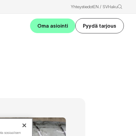
Haku
Yhteystiedot
EN
SV
Oma asiointi
Pyydä tarjous
ta sosiaalisen