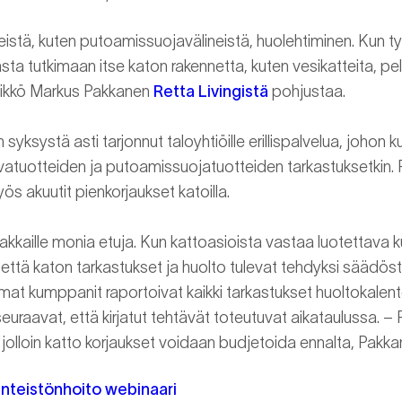
eistä, kuten putoamissuojavälineistä, huolehtiminen. Kun ty
a tutkimaan itse katon rakennetta, kuten vesikatteita, pell
llikkö Markus Pakkanen
Retta Livingistä
pohjustaa.
syksystä asti tarjonnut taloyhtiöille erillispalvelua, johon k
rvatuotteiden ja putoamissuojatuotteiden tarkastuksetkin. 
ös akuutit pienkorjaukset katoilla.
iakkaille monia etuja. Kun kattoasioista vastaa luotettava 
tä, että katon tarkastukset ja huolto tulevat tehdyksi säädö
emat kumppanit raportoivat kaikki tarkastukset huoltokalent
euraavat, että kirjatut tehtävät toteutuvat aikataulussa. –
jolloin katto korjaukset voidaan budjetoida ennalta, Pakka
iinteistönhoito webinaari