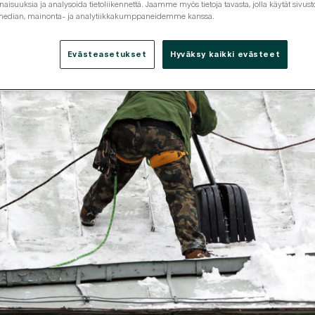
isuuksia ja analysoida tietoliikennettä. Jaamme myös tietoja tavasta, jolla käytät siv
 median, mainonta- ja analytiikkakumppaneidemme kanssa.
Evästeasetukset
Hyväksy kaikki evästeet