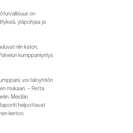
öturvallisuus on
ityksiä, yläpohjaa ja
uuluvat niin katon,
Palvelun kumppaniyritys
kumppani, voi taloyhtiön
sten mukaan. – Retta
eriin. Meidän
 Raportit helpottavat
nen kertoo.