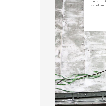
median omina
sosiaalisen