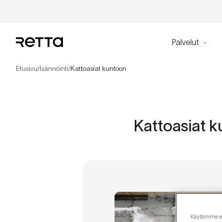
Palvelut
Etusivu
Isännöinti
Kattoasiat kuntoon
/
/
Kattoasiat 
Käytämme evä