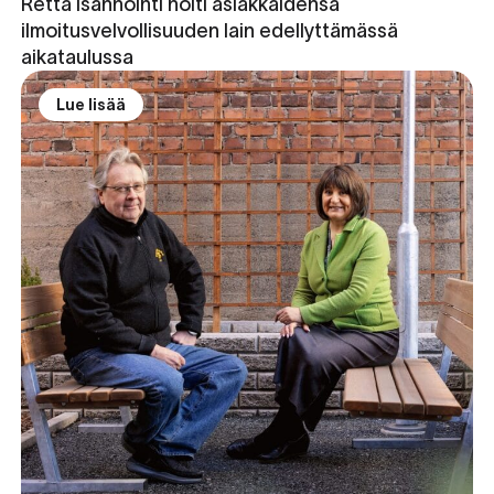
Retta Isännöinti hoiti asiakkaidensa
ilmoitusvelvollisuuden lain edellyttämässä
aikataulussa
Lue lisää