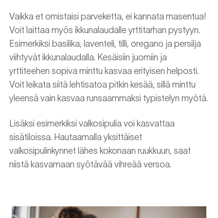
Vaikka et omistaisi parveketta, ei kannata masentua!
Voit laittaa myös ikkunalaudalle yrttitarhan pystyyn.
Esimerkiksi basilika, laventeli, tilli, oregano ja persilja
viihtyvät ikkunalaudalla. Kesäisiin juomiin ja
yrttiteehen sopiva minttu kasvaa erityisen helposti.
Voit leikata siitä lehtisatoa pitkin kesää, sillä minttu
yleensä vain kasvaa runsaammaksi typistelyn myötä.
Lisäksi esimerkiksi valkosipulia voi kasvattaa
sisätiloissa. Hautaamalla yksittäiset
valkosipulinkynnet lähes kokonaan ruukkuun, saat
niistä kasvamaan syötävää vihreää versoa.