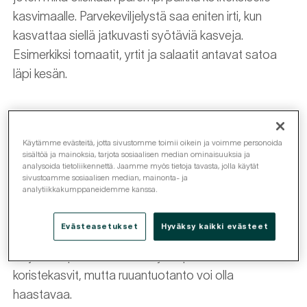
kasvimaalle. Parvekeviljelystä saa eniten irti, kun
kasvattaa siellä jatkuvasti syötäviä kasveja.
Esimerkiksi tomaatit, yrtit ja salaatit antavat satoa
läpi kesän.
Parvekkeen suunnalla on väliä
Käytämme evästeitä, jotta sivustomme toimii oikein ja voimme personoida
sisältöä ja mainoksia, tarjota sosiaalisen median ominaisuuksia ja
Parvekkeen ilmansuunta, koko ja tuulisuus vaikuttavat
analysoida tietoliikennettä. Jaamme myös tietoja tavasta, jolla käytät
siihen, mitä kasveja parvekkeella voi viljellä. Parhaiten
sivustoamme sosiaalisen median, mainonta- ja
analytiikkakumppaneidemme kanssa.
viljelyyn sopii länteen tai itään avautuva parveke.
Eteläparvekkeen viljelmät vaativat paljon kastelua ja
Evästeasetukset
Hyväksy kaikki evästeet
tarvittaessa lisävarjoa. Pohjoiseen suunnatulla tai
varjoisella parvekkeella viihtyvät puolestaan
koristekasvit, mutta ruuantuotanto voi olla
haastavaa.