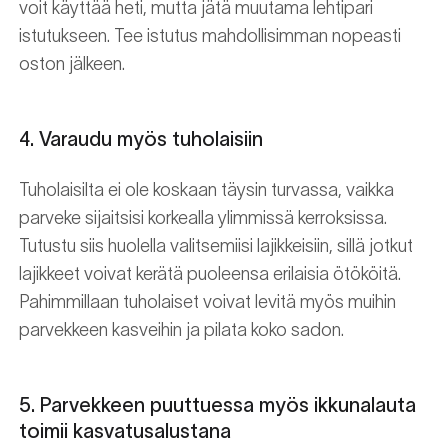
voit käyttää heti, mutta jätä muutama lehtipari
istutukseen. Tee istutus mahdollisimman nopeasti
oston jälkeen.
4. Varaudu myös tuholaisiin
Tuholaisilta ei ole koskaan täysin turvassa, vaikka
parveke sijaitsisi korkealla ylimmissä kerroksissa.
Tutustu siis huolella valitsemiisi lajikkeisiin, sillä jotkut
lajikkeet voivat kerätä puoleensa erilaisia ötököitä.
Pahimmillaan tuholaiset voivat levitä myös muihin
parvekkeen kasveihin ja pilata koko sadon.
5. Parvekkeen puuttuessa myös ikkunalauta
toimii kasvatusalustana