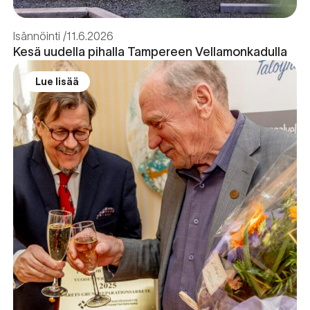
Isännöinti
11.6.2026
Kesä uudella pihalla Tampereen Vellamonkadulla
Lue lisää