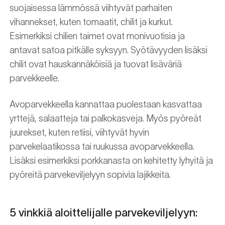
suojaisessa lämmössä viihtyvät parhaiten
vihannekset, kuten tomaatit, chilit ja kurkut.
Esimerkiksi chilien taimet ovat monivuotisia ja
antavat satoa pitkälle syksyyn. Syötävyyden lisäksi
chilit ovat hauskannäköisiä ja tuovat lisäväriä
parvekkeelle.
Avoparvekkeella kannattaa puolestaan kasvattaa
yrttejä, salaatteja tai palkokasveja. Myös pyöreät
juurekset, kuten retiisi, viihtyvät hyvin
parvekelaatikossa tai ruukussa avoparvekkeella.
Lisäksi esimerkiksi porkkanasta on kehitetty lyhyitä ja
pyöreitä parvekeviljelyyn sopivia lajikkeita.
5 vinkkiä aloittelijalle parvekeviljelyyn: