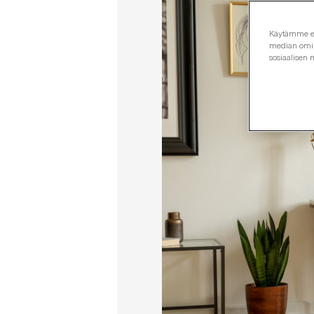
Käytämme evä
median omina
sosiaalisen