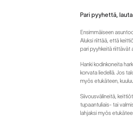
Pari pyyhettä, lauta
Ensimmäiseen asuntoon et
Aluksi riittää, että ke
pari pyyhkeitä riittävät 
Hanki kodinkoneita harki
korvata liedellä. Jos t
myös etukäteen, kuuluu
Siivousvälineitä, keitti
tupaantuliais- tai valmis
lahjaksi myös etukäteen,