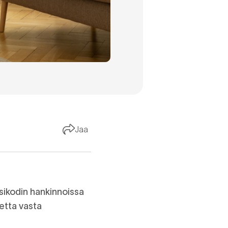
Jaa
sikodin hankinnoissa
letta vasta