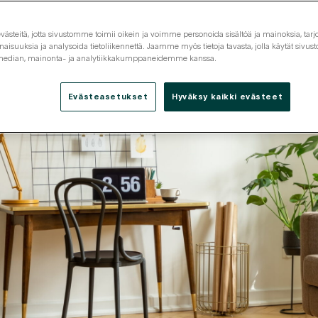
steitä, jotta sivustomme toimii oikein ja voimme personoida sisältöä ja mainoksia, tarjo
isuuksia ja analysoida tietoliikennettä. Jaamme myös tietoja tavasta, jolla käytät siv
 median, mainonta- ja analytiikkakumppaneidemme kanssa.
Evästeasetukset
Hyväksy kaikki evästeet