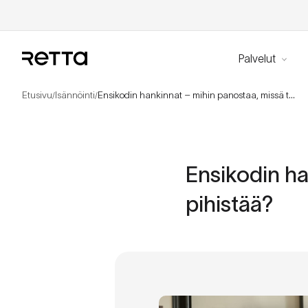
Palvelut
Etusivu
Isännöinti
Ensikodin hankinnat – mihin panostaa, missä taas pihistää?
/
/
Ensikodin ha
pihistää?