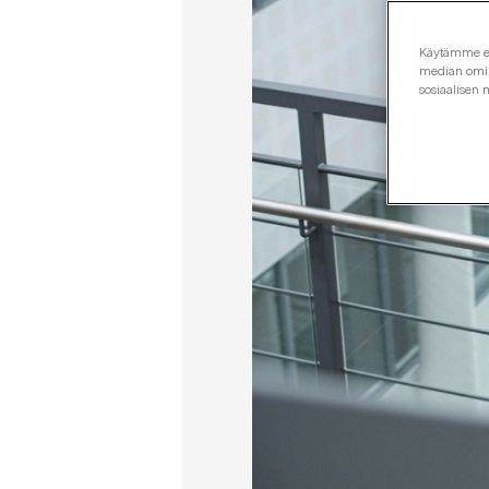
Käytämme evä
median omina
sosiaalisen