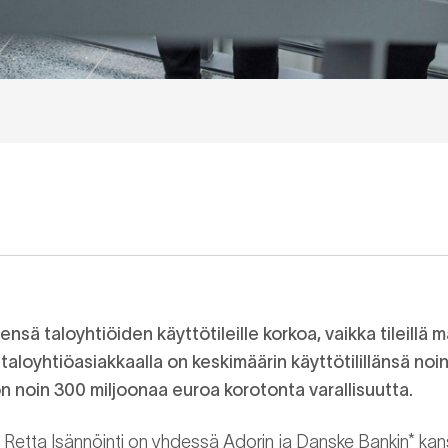
ensä taloyhtiöiden käyttötileille korkoa, vaikka tileillä 
aloyhtiöasiakkaalla on keskimäärin käyttötilillänsä noin
n noin 300 miljoonaa euroa korotonta varallisuutta.
Retta Isännöinti on yhdessä Adorin ja Danske Bankin* kan