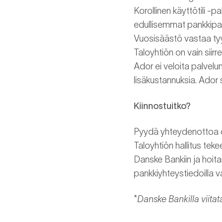
Korollinen käyttötili -p
edullisemmat pankkipalv
Vuosisäästö vastaa tyyp
Taloyhtiön on vain siir
Ador ei veloita palvelu
lisäkustannuksia. Ador
Kiinnostuitko?
Pyydä yhteydenottoa 
Taloyhtiön hallitus tek
Danske Bankiin ja hoitama
pankkiyhteystiedoilla v
*
Danske Bankilla viita