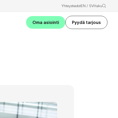
Haku
Yhteystiedot
EN
SV
Oma asiointi
Pyydä tarjous