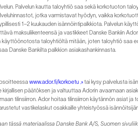
alvelun. Palvelun kautta taloyhtiö saa sekä korkotuoton taloyh
eluhinnastot, jotka varmistavat hyödyn, vaikka korkotuotto
illisesti 1–2 kuukauden isännöintipalkkiota. Palvelun käy
rettävä maksuliikenteensä ja vastikkeet Danske Bankiin Adori
n käyttöönotosta taloyhtiöltä mitään, joten taloyhtiö saa e
 saa Danske Bankilta palkkion asiakashankinnasta.
osoitteessa
www.ador.fi/korkoetu
tai kysy palvelusta isänn
ee kirjallisen päätöksen ja valtuuttaa Adorin avaamaan asi
an tilinsiirron. Ador hoitaa tilinsiirron käytännön asiat ja t
arustetut vastikelaskut osakkaille yhteistyössä isännöitsijä
taan tässä materiaalissa Danske Bank A/S, Suomen sivuli