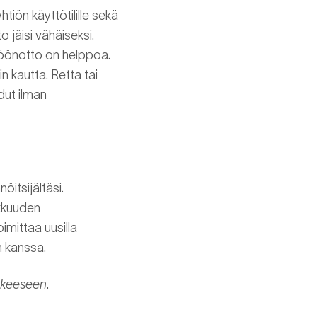
tiön käyttötilille sekä
 jäisi vähäiseksi.
ttöönotto on helppoa.
n kautta. Retta tai
dut ilman
öitsijältäsi.
akkuuden
oimittaa uusilla
n kanssa.
ikkeeseen
.