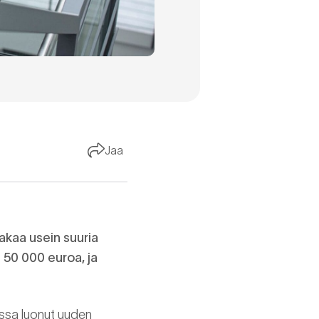
Jaa
makaa usein suuria
 50 000 euroa, ja
ssa luonut uuden