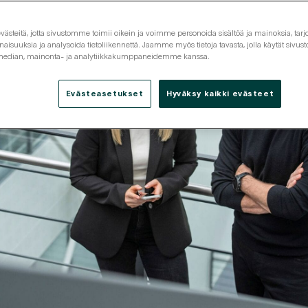
steitä, jotta sivustomme toimii oikein ja voimme personoida sisältöä ja mainoksia, tarjo
isuuksia ja analysoida tietoliikennettä. Jaamme myös tietoja tavasta, jolla käytät siv
 median, mainonta- ja analytiikkakumppaneidemme kanssa.
Evästeasetukset
Hyväksy kaikki evästeet