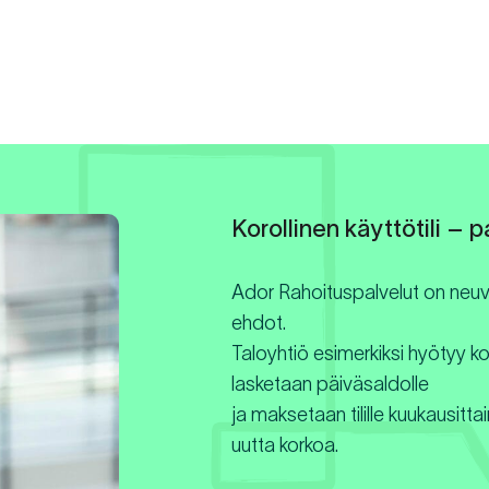
Korollinen käyttötili – 
Ador Rahoituspalvelut on neuvotel
ehdot.
Taloyhtiö esimerkiksi hyötyy ko
lasketaan päiväsaldolle
ja maksetaan tilille kuukausitt
uutta korkoa.