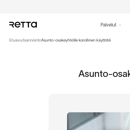
Palvelut
Etusivu
Isännöinti
Asunto-osakeyhtiölle korollinen käyttötili
/
/
Asunto-osake