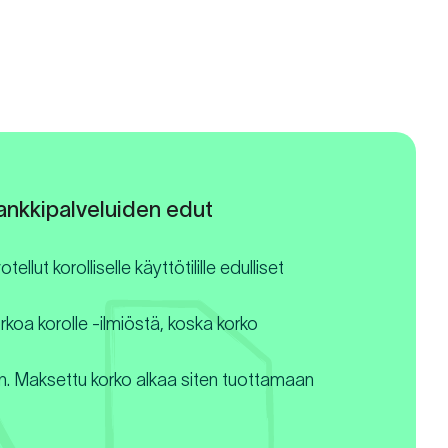
pankkipalveluiden edut
lut korolliselle käyttötilille edulliset
rkoa korolle -ilmiöstä, koska korko
ain. Maksettu korko alkaa siten tuottamaan