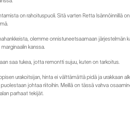
anssa.
tamista on rahoituspuoli. Sitä varten Retta Isännöinnillä on
elmä.
nahankkeista, olemme onnistuneetsaamaan järjestelmän ka
 marginaalin kanssa.
aan saa tukea, jotta remontti sujuu, kuten on tarkoitus.
isen urakoitsijan, hinta ei välttämättä pidä ja urakkaan alka
puolestaan johtaa riitoihin. Meillä on tässä vahva osaaminen
alan parhaat tekijät.