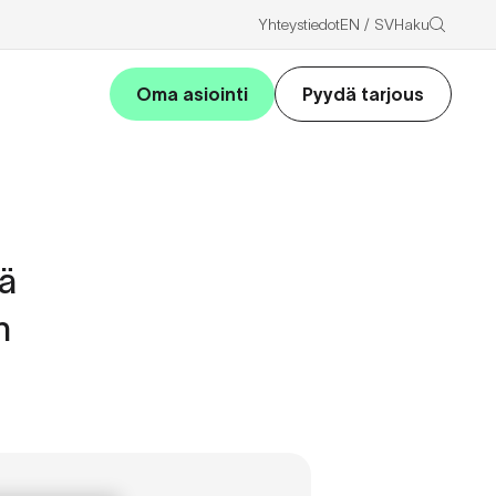
Haku
Yhteystiedot
EN
SV
Oma asiointi
Pyydä tarjous
tä
n