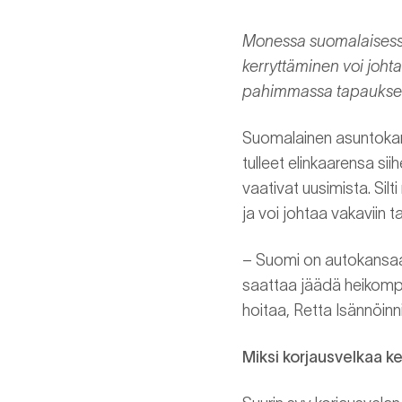
Monessa suomalaisessa 
kerryttäminen voi joht
pahimmassa tapaukses
Suomalainen asuntokanta
tulleet elinkaarensa sii
vaativat uusimista. Sil
ja voi johtaa vakaviin ta
– Suomi on autokansaa.
saattaa jäädä heikompa
hoitaa, Retta Isännöinn
Miksi korjausvelkaa k