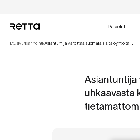
Palvelut
Etusivu
Isännöinti
Asiantuntija varoittaa suomalaisia taloyhtiöitä uhkaavasta katastrofista – Asukkaat autuaan tietämättömiä
/
/
Asiantuntija 
uhkaavasta k
tietämättöm