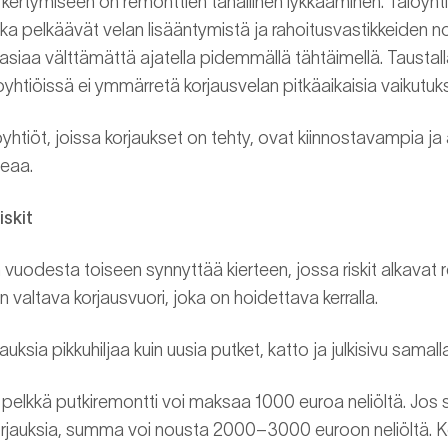
 kertymiseen on remonttien tahallinen lykkääminen. Taloyhti
oska pelkäävät velan lisääntymistä ja rahoitusvastikkeiden
asiaa välttämättä ajatella pidemmällä tähtäimellä. Taustal
htiöissä ei ymmärretä korjausvelan pitkäaikaisia vaikutuk
oyhtiöt, joissa korjaukset on tehty, ovat kiinnostavampia j
teaa.
iskit
uodesta toiseen synnyttää kierteen, jossa riskit alkavat r
valtava korjausvuori, joka on hoidettava kerralla.
uksia pikkuhiljaa kuin uusia putket, katto ja julkisivu samall
 pelkkä putkiremontti voi maksaa 1000 euroa neliöltä. Jos 
korjauksia, summa voi nousta 2000–3000 euroon neliöltä. K