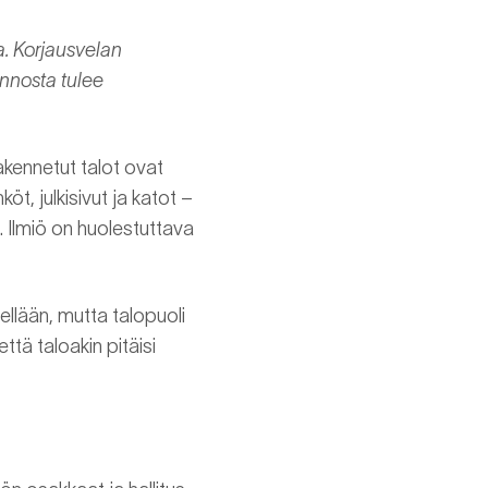
a. Korjausvelan
unnosta tulee
akennetut talot ovat
öt, julkisivut ja katot –
. Ilmiö on huolestuttava
llään, mutta talopuoli
ä taloakin pitäisi