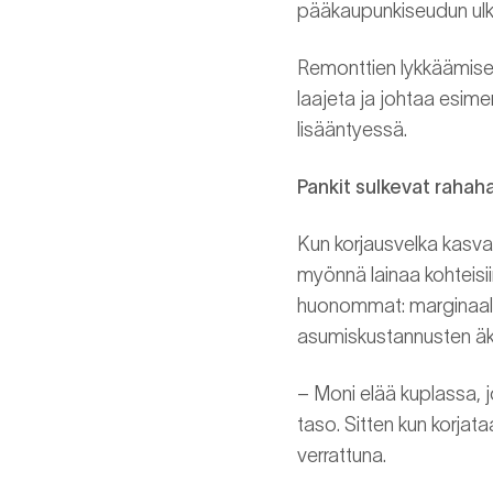
pääkaupunkiseudun ulko
Remonttien lykkäämisell
laajeta ja johtaa esim
lisääntyessä.
Pankit sulkevat rahah
Kun korjausvelka kasvaa 
myönnä lainaa kohteisii
huonommat: marginaalit
asumiskustannusten äkill
– Moni elää kuplassa, j
taso. Sitten kun korjat
verrattuna.