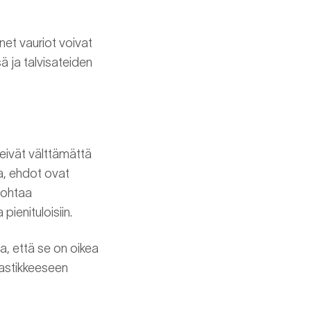
net vauriot voivat
 ja talvisateiden
 eivät välttämättä
aa, ehdot ovat
johtaa
pienituloisiin.
a, että se on oikea
vastikkeeseen