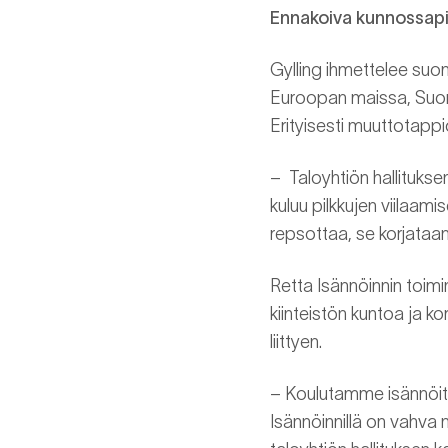
Ennakoiva kunnossapit
Gylling ihmettelee suo
Euroopan maissa, Suome
Erityisesti muuttotappi
– Taloyhtiön hallituksen
kuluu pilkkujen viilaam
repsottaa, se korjataan 
Retta Isännöinnin toimin
kiinteistön kuntoa ja ko
liittyen.
– Koulutamme isännöits
Isännöinnillä on vahva 