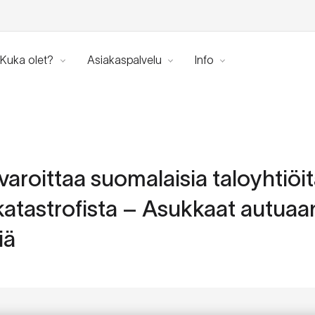
Kuka olet?
Asiakaspalvelu
Info
varoittaa suomalaisia taloyhtiöi
atastrofista – Asukkaat autuaa
iä