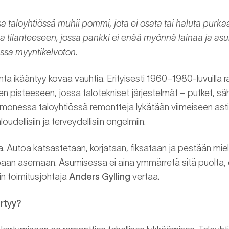
taloyhtiössä muhii pommi, jota ei osata tai haluta purka
aa tilanteeseen, jossa pankki ei enää myönnä lainaa ja as
sa myyntikelvoton.
 ikääntyy kovaa vauhtia. Erityisesti 1960–1980-luvuilla r
hen pisteeseen, jossa talotekniset järjestelmät – putket, sähk
ti monessa taloyhtiössä remontteja lykätään viimeiseen asti
loudellisiin ja terveydellisiin ongelmiin.
 Autoa katsastetaan, korjataan, fiksataan ja pestään miele
an asemaan. Asumisessa ei aina ymmärretä sitä puolta, ett
in toimitusjohtaja
Anders Gylling
vertaa.
ertyy?