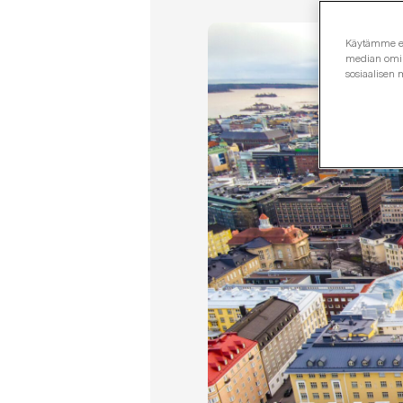
Käytämme evä
median omina
sosiaalisen