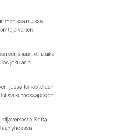
uin monissa muissa
ntteja varten.
een sen sijaan, että aika
Jos joku asia
sen, jossa tarkastellaan
osituksia kunnossapitoon
ntijaverkosto. Retta
detään yhdessä