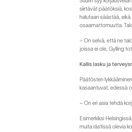
Suurin syy korjausvelan
siirtävät päätöksiä, k
halutaan säästää, eikä 
osaamattomuutta. Taloy
– On selvä, että ne tal
joissa ei ole, Gylling to
Kallis lasku ja terveysr
Päätösten lykkääminen v
kasaantuvat, edessä on 
– On eri asia tehdä korja
Esimerkiksi Helsingissä
muita rästissä olevia 