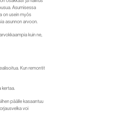
ön osakkaat ja hallitus
 nousua. Asumisessa
la on usein myös
sia asunnon arvoon.
a arvokkaampia kuin ne,
ealisoitua. Kun remontit
a kertaa.
siihen päälle kasaantuu
orjausvelka voi