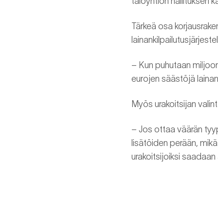
taloyhtiön hallituksen k
Tärkeä osa korjausraken
lainankilpailutusjärjest
– Kun puhutaan miljoo
eurojen säästöjä lainan
Myös urakoitsijan valint
– Jos ottaa väärän tyypp
lisätöiden perään, mikä 
urakoitsijoiksi saadaan 