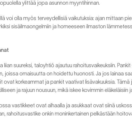
puolella ylittää jopa asunnon myyntihinnan.
ä voi olla myös terveydellisiä vaikutuksia: ajan mittaan pie
erkiksi sisäilmaongelmiin ja homeeseen ilmaston lämmetessä
anat
liian suureksi, taloyhtiö ajautuu rahoitusvaikeuksiin. Pankit
n, joissa omaisuutta on hoidettu huonosti. Ja jos lainaa s
 ovat korkeammat ja pankit vaativat lisävakuuksia. Tämä 
iseen ja rajuun nousuun, mikä iskee kovimmin eläkeläisiin ja 
ossa vastikkeet ovat alhaalla ja asukkaat ovat siinä uskoss
aan, rahoitusvastike onkin moninkertainen pelkästään hoito