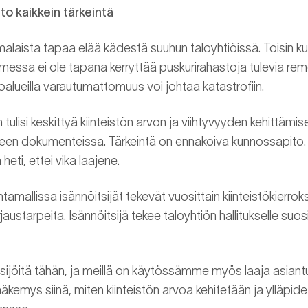
o kaikkein tärkeintä
malaista tapaa elää kädestä suuhun taloyhtiöissä. Toisin k
ssa ei ole tapana kerryttää puskurirahastoja tulevia remo
oalueilla varautumattomuus voi johtaa katastrofiin.
 tulisi keskittyä kiinteistön arvon ja viihtyvyyden kehittämis
iseen dokumenteissa. Tärkeintä on ennakoiva kunnossapito. 
heti, ettei vika laajene.
tamallissa isännöitsijät tekevät vuosittain kiinteistökierrok
rjaustarpeita. Isännöitsijä tekee taloyhtiön hallitukselle su
ijöitä tähän, ja meillä on käytössämme myös laaja asiantu
näkemys siinä, miten kiinteistön arvoa kehitetään ja ylläpi