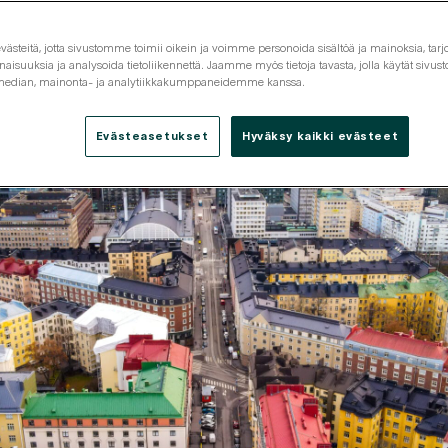
steitä, jotta sivustomme toimii oikein ja voimme personoida sisältöä ja mainoksia, tarjo
isuuksia ja analysoida tietoliikennettä. Jaamme myös tietoja tavasta, jolla käytät siv
 median, mainonta- ja analytiikkakumppaneidemme kanssa.
Evästeasetukset
Hyväksy kaikki evästeet