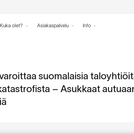
Kuka olet?
Asiakaspalvelu
Info
varoittaa suomalaisia taloyhtiöi
atastrofista – Asukkaat autuaa
iä