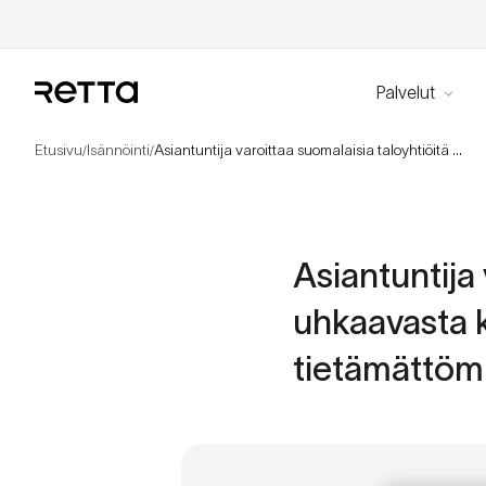
Palvelut
Etusivu
Isännöinti
Asiantuntija varoittaa suomalaisia taloyhtiöitä uhkaavasta katastrofista – Asukkaat autuaan tietämättömiä
/
/
Asiantuntija 
uhkaavasta k
tietämättöm