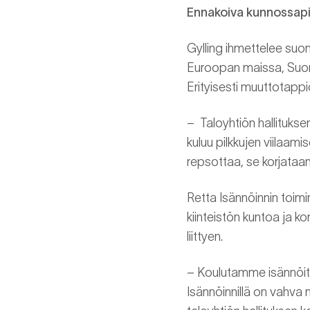
Ennakoiva kunnossapit
Gylling ihmettelee suo
Euroopan maissa, Suome
Erityisesti muuttotappi
– Taloyhtiön hallituksen
kuluu pilkkujen viilaam
repsottaa, se korjataan 
Retta Isännöinnin toimin
kiinteistön kuntoa ja ko
liittyen.
– Koulutamme isännöits
Isännöinnillä on vahva 