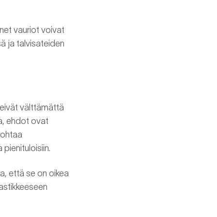
net vauriot voivat
 ja talvisateiden
 eivät välttämättä
aa, ehdot ovat
johtaa
pienituloisiin.
a, että se on oikea
vastikkeeseen