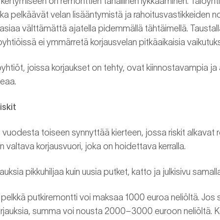
 kertymiseen on remonttien tahallinen lykkääminen. Taloyhti
oska pelkäävät velan lisääntymistä ja rahoitusvastikkeiden
asiaa välttämättä ajatella pidemmällä tähtäimellä. Taustal
htiöissä ei ymmärretä korjausvelan pitkäaikaisia vaikutuk
oyhtiöt, joissa korjaukset on tehty, ovat kiinnostavampia j
teaa.
iskit
uodesta toiseen synnyttää kierteen, jossa riskit alkavat r
valtava korjausvuori, joka on hoidettava kerralla.
uksia pikkuhiljaa kuin uusia putket, katto ja julkisivu samall
 pelkkä putkiremontti voi maksaa 1000 euroa neliöltä. Jos 
korjauksia, summa voi nousta 2000–3000 euroon neliöltä. K