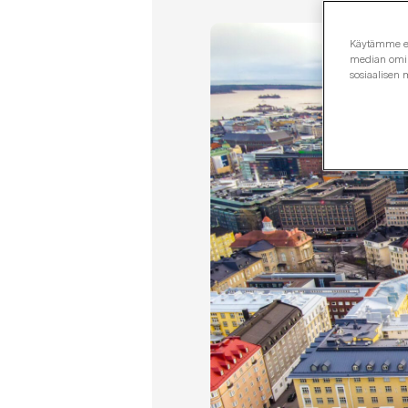
Käytämme evä
median omina
sosiaalisen