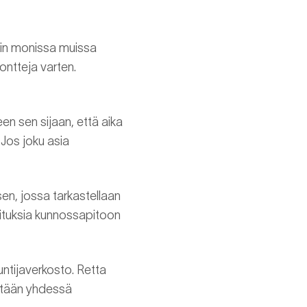
uin monissa muissa
ntteja varten.
een sen sijaan, että aika
Jos joku asia
sen, jossa tarkastellaan
osituksia kunnossapitoon
ntijaverkosto. Retta
detään yhdessä