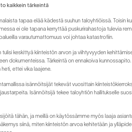
o kaikkein tärkeintä
malaista tapaa elää kädestä suuhun taloyhtiöissä. Toisin k
ssa ei ole tapana kerryttää puskurirahastoja tulevia remo
oalueilla varautumattomuus voi johtaa katastrofiin.
 tulisi keskittyä kiinteistön arvon ja viihtyvyyden kehittämis
iseen dokumenteissa. Tärkeintä on ennakoiva kunnossapito. 
heti, ettei vika laajene.
tamallissa isännöitsijät tekevät vuosittain kiinteistökierrok
rjaustarpeita. Isännöitsijä tekee taloyhtiön hallitukselle su
ijöitä tähän, ja meillä on käytössämme myös laaja asiantu
näkemys siinä, miten kiinteistön arvoa kehitetään ja ylläpi