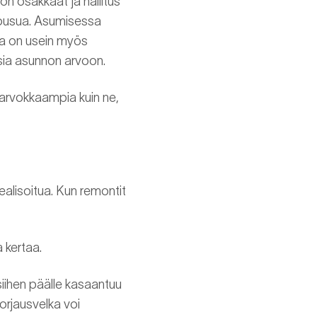
ön osakkaat ja hallitus
 nousua. Asumisessa
la on usein myös
sia asunnon arvoon.
a arvokkaampia kuin ne,
ealisoitua. Kun remontit
a kertaa.
siihen päälle kasaantuu
orjausvelka voi