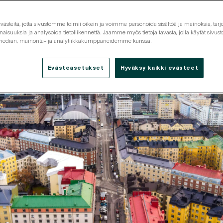
steitä, jotta sivustomme toimii oikein ja voimme personoida sisältöä ja mainoksia, tarjo
isuuksia ja analysoida tietoliikennettä. Jaamme myös tietoja tavasta, jolla käytät siv
 median, mainonta- ja analytiikkakumppaneidemme kanssa.
Evästeasetukset
Hyväksy kaikki evästeet