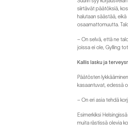
Suurin syy korjausvelan
siirtävät päätöksiä, k
halutaan säästää, eikä 
osaamattomuutta. Taloy
– On selvä, että ne tal
joissa ei ole, Gylling to
Kallis lasku ja terveysr
Päätösten lykkääminen v
kasaantuvat, edessä on 
– On eri asia tehdä korja
Esimerkiksi Helsingissä
muita rästissä olevia 