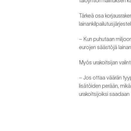
taloyhtiön hallituksen k
Tärkeä osa korjausraken
lainankilpailutusjärjest
– Kun puhutaan miljoo
eurojen säästöjä lainan
Myös urakoitsijan valint
– Jos ottaa väärän tyypp
lisätöiden perään, mikä 
urakoitsijoiksi saadaan 