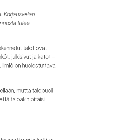
a. Korjausvelan
unnosta tulee
akennetut talot ovat
öt, julkisivut ja katot –
. Ilmiö on huolestuttava
llään, mutta talopuoli
ä taloakin pitäisi