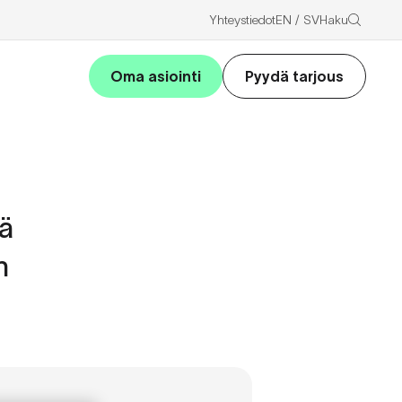
Haku
Yhteystiedot
EN
SV
Oma asiointi
Pyydä tarjous
tä
n