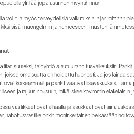
puolella ylittää jopa asunnon myyntihinnan.
ä voi olla myös terveydellisiä vaikutuksia: ajan mittaan pie
erkiksi sisäilmaongelmiin ja homeeseen ilmaston lämmetessä
anat
liian suureksi, taloyhtiö ajautuu rahoitusvaikeuksiin. Pankit
n, joissa omaisuutta on hoidettu huonosti. Ja jos lainaa s
 ovat korkeammat ja pankit vaativat lisävakuuksia. Tämä 
iseen ja rajuun nousuun, mikä iskee kovimmin eläkeläisiin ja 
ossa vastikkeet ovat alhaalla ja asukkaat ovat siinä uskoss
aan, rahoitusvastike onkin moninkertainen pelkästään hoito