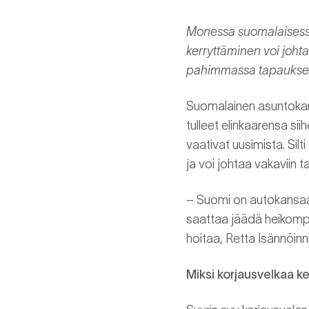
Monessa suomalaisessa 
kerryttäminen voi joht
pahimmassa tapaukses
Suomalainen asuntokanta
tulleet elinkaarensa sii
vaativat uusimista. Sil
ja voi johtaa vakaviin ta
– Suomi on autokansaa.
saattaa jäädä heikompa
hoitaa, Retta Isännöinn
Miksi korjausvelkaa k