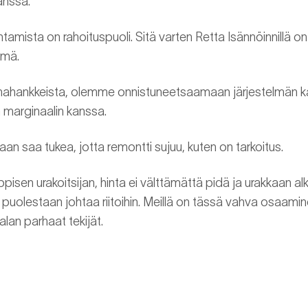
anssa.
tamista on rahoituspuoli. Sitä varten Retta Isännöinnillä on
elmä.
nahankkeista, olemme onnistuneetsaamaan järjestelmän ka
 marginaalin kanssa.
aan saa tukea, jotta remontti sujuu, kuten on tarkoitus.
isen urakoitsijan, hinta ei välttämättä pidä ja urakkaan alka
puolestaan johtaa riitoihin. Meillä on tässä vahva osaaminen
alan parhaat tekijät.