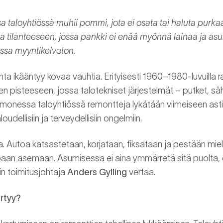
taloyhtiössä muhii pommi, jota ei osata tai haluta purka
aa tilanteeseen, jossa pankki ei enää myönnä lainaa ja as
sa myyntikelvoton.
 ikääntyy kovaa vauhtia. Erityisesti 1960–1980-luvuilla r
hen pisteeseen, jossa talotekniset järjestelmät – putket, sähk
ti monessa taloyhtiössä remontteja lykätään viimeiseen asti
loudellisiin ja terveydellisiin ongelmiin.
 Autoa katsastetaan, korjataan, fiksataan ja pestään miele
an asemaan. Asumisessa ei aina ymmärretä sitä puolta, ett
in toimitusjohtaja
Anders Gylling
vertaa.
ertyy?