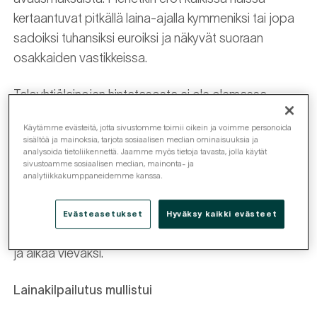
kertaantuvat pitkällä laina-ajalla kymmeniksi tai jopa
sadoiksi tuhansiksi euroiksi ja näkyvät suoraan
osakkaiden vastikkeissa.
Taloyhtiölainojen hintatasosta ei ole olemassa
julkista tietoa, minkä vuoksi usein jää huomaamatta,
Käytämme evästeitä, jotta sivustomme toimii oikein ja voimme personoida
että taloyhtiö on maksanut jopa vuosikausia liian
sisältöä ja mainoksia, tarjota sosiaalisen median ominaisuuksia ja
korkeaa marginaalia. Lisäksi voimissaan on
analysoida tietoliikennettä. Jaamme myös tietoja tavasta, jolla käytät
sivustoamme sosiaalisen median, mainonta- ja
virheellinen käsitys, ettei lainaa kannata siirtää
analytiikkakumppaneidemme kanssa.
toiseen pankkiin ennenaikaisen takaisinmaksun
kulujen takia. Lainojen kilpailutusta saatetaan myös
Evästeasetukset
Hyväksy kaikki evästeet
vältellä, koska kilpailutusprosessi koetaan raskaaksi
ja aikaa vieväksi.
Lainakilpailutus mullistui