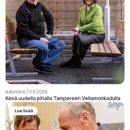
Isännöinti
11.6.2026
Kesä uudella pihalla Tampereen Vellamonkadulla
Lue lisää