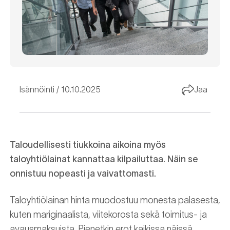
Isännöinti
10.10.2025
Jaa
Taloudellisesti tiukkoina aikoina myös
taloyhtiölainat kannattaa kilpailuttaa. Näin se
onnistuu nopeasti ja vaivattomasti.
Taloyhtiölainan hinta muodostuu monesta palasesta,
kuten mariginaalista, viitekorosta sekä toimitus- ja
avausmaksuista. Pienetkin erot kaikissa näissä