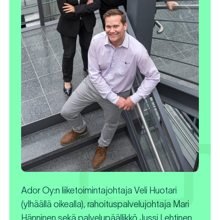
Ador Oy:n liiketoimintajohtaja Veli Huotari
(ylhäällä oikealla), rahoituspalvelujohtaja Mari
Hänninen sekä palvelupäällikkö Jussi Lehtinen.