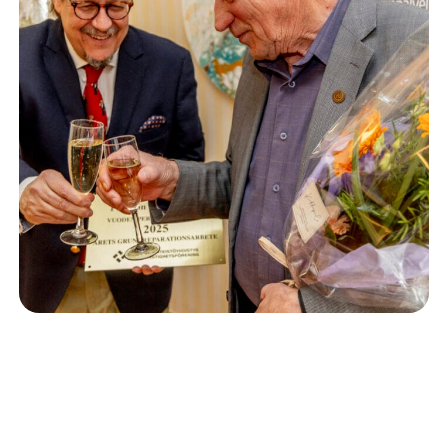
Isännöinti
10.6.2026
Porvoon korjausrakentamiskilpailun voitto meni
Kevätkumpuun