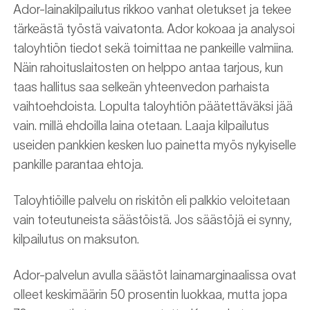
Ador-lainakilpailutus rikkoo vanhat oletukset ja tekee
tärkeästä työstä vaivatonta. Ador kokoaa ja analysoi
taloyhtiön tiedot sekä toimittaa ne pankeille valmiina.
Näin rahoituslaitosten on helppo antaa tarjous, kun
taas hallitus saa selkeän yhteenvedon parhaista
vaihtoehdoista. Lopulta taloyhtiön päätettäväksi jää
vain. millä ehdoilla laina otetaan. Laaja kilpailutus
useiden pankkien kesken luo painetta myös nykyiselle
pankille parantaa ehtoja.
Taloyhtiöille palvelu on riskitön eli palkkio veloitetaan
vain toteutuneista säästöistä. Jos säästöjä ei synny,
kilpailutus on maksuton.
Ador-palvelun avulla säästöt lainamarginaalissa ovat
olleet keskimäärin 50 prosentin luokkaa, mutta jopa