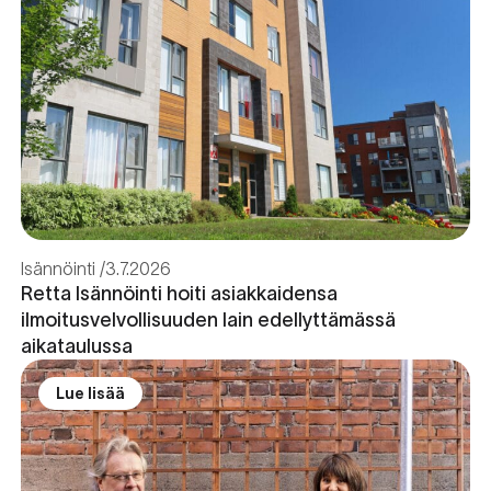
Isännöinti
3.7.2026
Retta Isännöinti hoiti asiakkaidensa
ilmoitusvelvollisuuden lain edellyttämässä
aikataulussa
Lue lisää