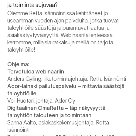
ja toiminta sujuvaa?
Olemme Retta Isännöinnissä kehittäneet jo
useamman vuoden ajan palveluita, jotka tuovat
taloyhtiöille säästöjä ja parantavat laatua ja
asiakastyytyväisyyttä. Webinaaritallenteessa
kerromme, millaisia ratkaisuja meillä on tarjota
taloyhtiöille!
Ohjelma:
Tervetuloa webinaariin
Anders Gylling, liiketoimintajohtaja, Retta Isännöinti
Ador-lainakilpailutuspalvelu – mittavia säästöjä
taloyhtiöille
Veli Huotari, johtaja, Ador Oy
Digitaalinen OmaRetta – läpinäkyvyyttä
taloyhtiön talouteen ja toimintaan
Sanna Aalto, asiakaskokemusjohtaja, Retta
Isännöinti