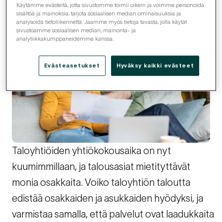
Et ole hyväksynyt kohdistamisevästeitä.
Käytämme evästeitä, jotta sivustomme toimii oikein ja voimme personoida
Nähdäksesi videon, muuta asetuksiasi.
sisältöä ja mainoksia, tarjota sosiaalisen median ominaisuuksia ja
analysoida tietoliikennettä. Jaamme myös tietoja tavasta, jolla käytät
sivustoamme sosiaalisen median, mainonta- ja
analytiikkakumppaneidemme kanssa.
Evästeasetukset
Evästeasetukset
Hyväksy kaikki evästeet
Taloyhtiöiden yhtiökokousaika on nyt
kuumimmillaan, ja talousasiat mietityttävät
monia osakkaita. Voiko taloyhtiön taloutta
edistää osakkaiden ja asukkaiden hyödyksi, ja
varmistaa samalla, että palvelut ovat laadukkaita