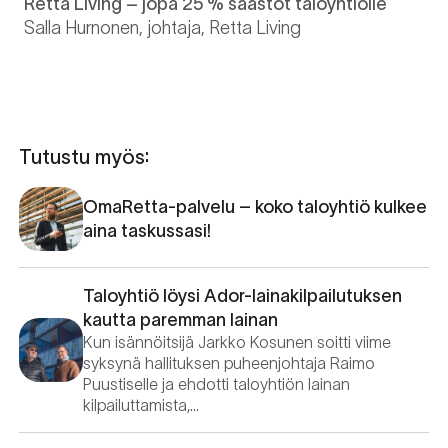
Retta Living – jopa 25 % säästöt taloyhtiölle
Salla Hurnonen, johtaja, Retta Living
Tutustu myös:
OmaRetta-palvelu – koko taloyhtiö kulkee
aina taskussasi!
Taloyhtiö löysi Ador-lainakilpailutuksen
kautta paremman lainan
Kun isännöitsijä Jarkko Kosunen soitti viime
syksynä hallituksen puheenjohtaja Raimo
Puustiselle ja ehdotti taloyhtiön lainan
kilpailuttamista,…