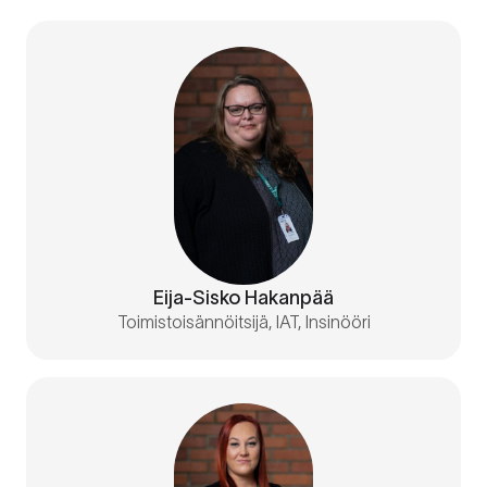
Eija-Sisko Hakanpää
Toimistoisännöitsijä, IAT, Insinööri