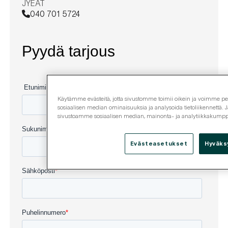
JYEAT
040 701 5724
Käytämme evästeitä, jotta sivustomme toimii oikein ja voimme pers
sosiaalisen median ominaisuuksia ja analysoida tietoliikennettä. J
sivustoamme sosiaalisen median, mainonta- ja analytiikkakum
Evästeasetukset
Hyväks