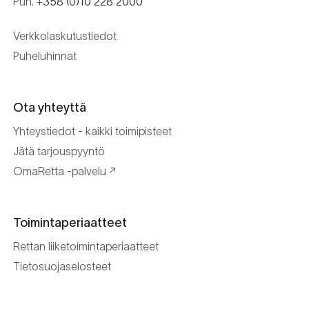
Puh. +
358 (0)10 228 2000
Verkkolaskutustiedot
Puheluhinnat
Ota yhteyttä
Yhteystiedot - kaikki toimipisteet
Jätä tarjouspyyntö
OmaRetta -palvelu
Toimintaperiaatteet
Rettan liiketoimintaperiaatteet
Tietosuojaselosteet