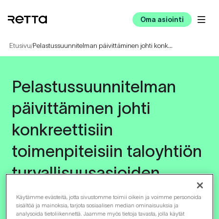
Oma asiointi
Etusivu
Pelastussuunnitelman päivittäminen johti konkreettisiin toimenpiteisiin taloyhtiön turvallisuusasioiden parantamiseksi
/
Pelastussuunnitelman
päivittäminen
johti
konkreettisiin
toimenpiteisiin
taloyhtiön
turvallisuusasioiden
parantamiseksi
Käytämme evästeitä, jotta sivustomme toimii oikein ja voimme personoida
sisältöä ja mainoksia, tarjota sosiaalisen median ominaisuuksia ja
analysoida tietoliikennettä. Jaamme myös tietoja tavasta, jolla käytät