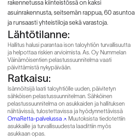
rakennetussa kiinteistössä on kaksi
asuinrakennusta, seitsemän rappua, 60 asuntoa
ja runsaasti yhteistiloja sekä varastoja.
Lähtötilanne:
Hallitus halusi parantaa ison taloyhtiön turvallisuutta
ja helpottaa riskien arvioimista. As. Oy Nummelan
Väinämöisentien pelastussuunnitelma vaati
päivittämistä nykypäivään.
Ratkaisu:
Isännöitsijä laati taloyhtiölle uuden, päivitetyn
sähköisen pelastussuunnitelman. Sähköinen
pelastussuunnitelma on asukkaiden ja hallituksen
nähtävissä, tulostettavissa ja hyödynnettävissä
OmaRetta-palvelussa
. Muutoksista tiedotettiin
asukkaille ja turvallisuudesta laadittiin myös
asukkaan opas.