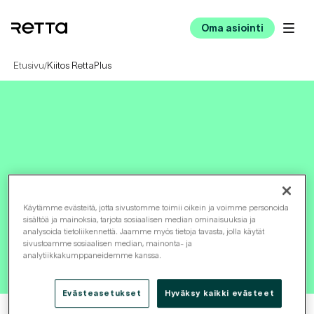
Oma asiointi
Etusivu
Kiitos RettaPlus
/
Käytämme evästeitä, jotta sivustomme toimii oikein ja voimme personoida
sisältöä ja mainoksia, tarjota sosiaalisen median ominaisuuksia ja
analysoida tietoliikennettä. Jaamme myös tietoja tavasta, jolla käytät
sivustoamme sosiaalisen median, mainonta- ja
analytiikkakumppaneidemme kanssa.
Evästeasetukset
Hyväksy kaikki evästeet