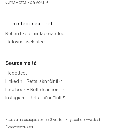
OmaRetta -palvelu
Toimintaperiaatteet
Rettan liiketoimintaperiaatteet
Tietosuojaselosteet
Seuraa meitä
Tiedotteet
LinkedIn - Retta Isännöinti
Facebook - Retta Isännöinti
Instagram - Retta Isännöinti
Etusivu
Tietosuojaselosteet
Sivuston käyttöehdot
Evästeet
Evästeasetukset