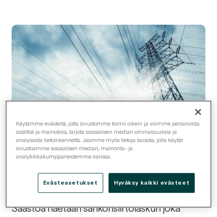
Käytämme evästeitä, jotta sivustomme toimii oikein ja voimme personoida
sisältöä ja mainoksia, tarjota sosiaalisen median ominaisuuksia ja
analysoida tietoliikennettä. Jaamme myös tietoja tavasta, jolla käytät
sivustoamme sosiaalisen median, mainonta- ja
analytiikkakumppaneidemme kanssa.
Palvelun avulla asiakkaalla on mahdollisuus
saada säästöjä sähkönsiirtokuluissa.
Evästeasetukset
Hyväksy kaikki evästeet
Säästöä haetaan sähkönsiirtolaskun joka