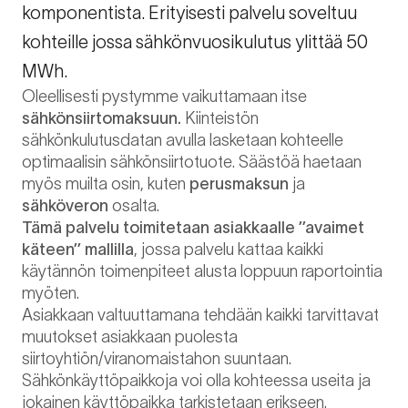
komponentista. Erityisesti palvelu soveltuu
kohteille jossa sähkönvuosikulutus ylittää 50
MWh.
Oleellisesti pystymme vaikuttamaan itse
sähkönsiirtomaksuun.
Kiinteistön
sähkönkulutusdatan avulla lasketaan kohteelle
optimaalisin sähkönsiirtotuote. Säästöä haetaan
myös muilta osin, kuten
perusmaksun
ja
sähköveron
osalta.
Tämä palvelu toimitetaan asiakkaalle ’’avaimet
käteen’’ mallilla
, jossa palvelu kattaa kaikki
käytännön toimenpiteet alusta loppuun raportointia
myöten.
Asiakkaan valtuuttamana tehdään kaikki tarvittavat
muutokset asiakkaan puolesta
siirtoyhtiön/viranomaistahon suuntaan.
Sähkönkäyttöpaikkoja voi olla kohteessa useita ja
jokainen käyttöpaikka tarkistetaan erikseen.