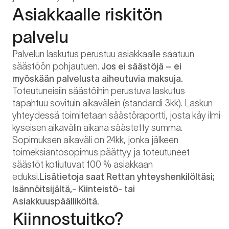
Asiakkaalle riskitön
palvelu
Palvelun laskutus perustuu asiakkaalle saatuun
säästöön pohjautuen.
Jos ei säästöjä – ei
myöskään palvelusta aiheutuvia maksuja.
Toteutuneisiin säästöihin perustuva laskutus
tapahtuu sovituin aikavälein (standardi 3kk). Laskun
yhteydessä toimitetaan säästöraportti, josta käy ilmi
kyseisen aikavälin aikana säästetty summa.
Sopimuksen aikaväli on 24kk, jonka jälkeen
toimeksiantosopimus päättyy ja toteutuneet
säästöt kotiutuvat 100 % asiakkaan
eduksi.
Lisätietoja saat Rettan yhteyshenkilöltäsi;
Isännöitsijältä,- Kiinteistö- tai
Asiakkuuspäälliköltä.
Kiinnostuitko?