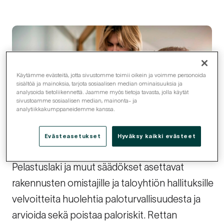
Käytämme evästeitä, jotta sivustomme toimii oikein ja voimme personoida
sisältöä ja mainoksia, tarjota sosiaalisen median ominaisuuksia ja
analysoida tietoliikennettä. Jaamme myös tietoja tavasta, jolla käytät
sivustoamme sosiaalisen median, mainonta- ja
analytiikkakumppaneidemme kanssa.
Evästeasetukset
Hyväksy kaikki evästeet
Pelastuslaki ja muut säädökset asettavat
rakennusten omistajille ja taloyhtiön hallituksille
velvoitteita huolehtia paloturvallisuudesta ja
arvioida sekä poistaa paloriskit. Rettan