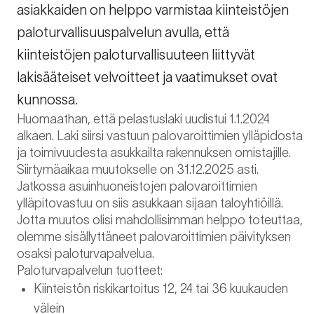
asiakkaiden on helppo varmistaa kiinteistöjen
paloturvallisuuspalvelun avulla, että
kiinteistöjen paloturvallisuuteen liittyvät
lakisääteiset velvoitteet ja vaatimukset ovat
kunnossa.
Huomaathan, että pelastuslaki uudistui 1.1.2024
alkaen. Laki siirsi vastuun palovaroittimien ylläpidosta
ja toimivuudesta asukkailta rakennuksen omistajille.
Siirtymäaikaa muutokselle on 31.12.2025 asti.
Jatkossa asuinhuoneistojen palovaroittimien
ylläpitovastuu on siis asukkaan sijaan taloyhtiöillä.
Jotta muutos olisi mahdollisimman helppo toteuttaa,
olemme sisällyttäneet palovaroittimien päivityksen
osaksi paloturvapalvelua.
Paloturvapalvelun tuotteet:
Kiinteistön riskikartoitus 12, 24 tai 36 kuukauden
välein