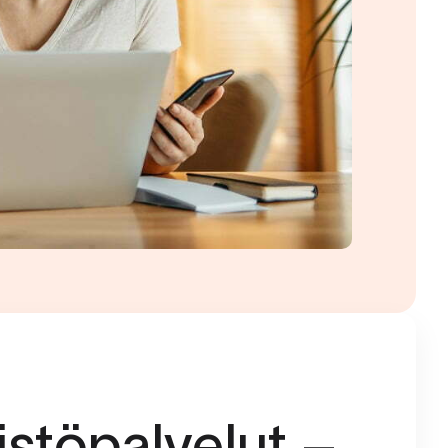
eistöpalvelut –