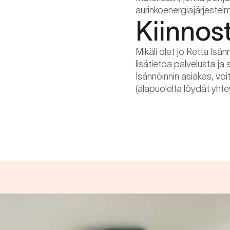
aurinkoenergiajärjestel
Kiinnos
Mikäli olet jo Retta Isä
lisätietoa palvelusta ja
Isännöinnin asiakas, voi
(alapuolelta löydät yhte