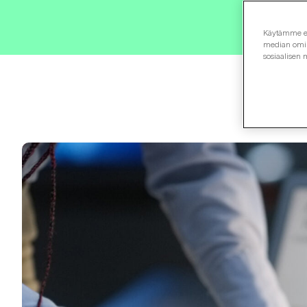
Käytämme evä
median omina
sosiaalisen