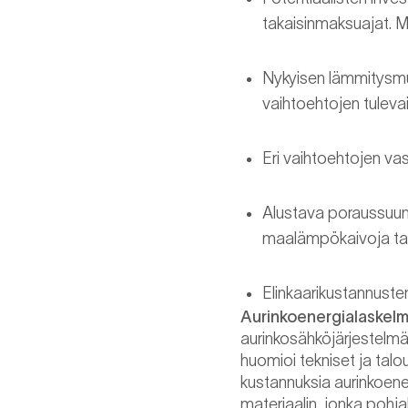
takaisinmaksuajat. M
Nykyisen lämmitysmuo
vaihtoehtojen tuleva
Eri vaihtoehtojen vas
Alustava poraussuunni
maalämpökaivoja tai 
Elinkaarikustannuste
Aurinkoenergialaskel
aurinkosähköjärjestelmä
huomioi tekniset ja talo
kustannuksia aurinkoene
materiaalin, jonka pohj