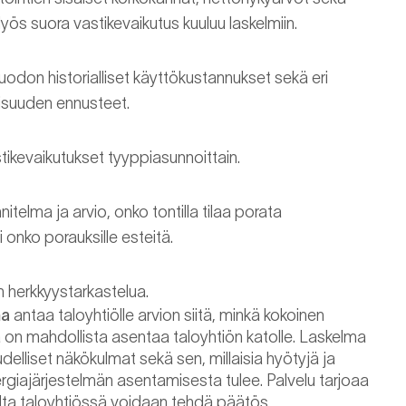
yös suora vastikevaikutus kuuluu laskelmiin.
don historialliset käyttökustannukset sekä eri
isuuden ennusteet.
tikevaikutukset tyyppiasunnoittain.
telma ja arvio, onko tontilla tilaa porata
onko porauksille esteitä.
n herkkyystarkastelua.
ma
antaa taloyhtiölle arvion siitä, minkä kokoinen
 on mahdollista asentaa taloyhtiön katolle. Laskelma
udelliset näkökulmat sekä sen, millaisia hyötyjä ja
rgiajärjestelmän asentamisesta tulee. Palvelu tarjoaa
alta taloyhtiössä voidaan tehdä päätös