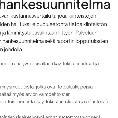
hankesuunnitelma
avan kustannusvertailu tarjoaa kiinteistöjen
öiden hallituksille puolueetonta tietoa kiinteistön
a lämmitystapavalintaan liittyen. Palveluun
n hankesuunnitelma sekä raportin lopputulosten
n johdolla.
odon analyysin, sisältäen käyttökustannukset ja
mitysmuodoista, jotka ovat toteutuskelpoisia
sisältää myös arvion vaihtoehtoisten
estointihinnasta, käyttökustannuksista ja päästöistä.
stointien sisäiset korkokannat, nettonykyarvot sekä