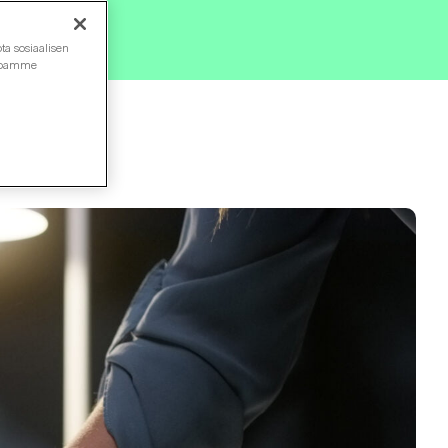
ta sosiaalisen
ustoamme