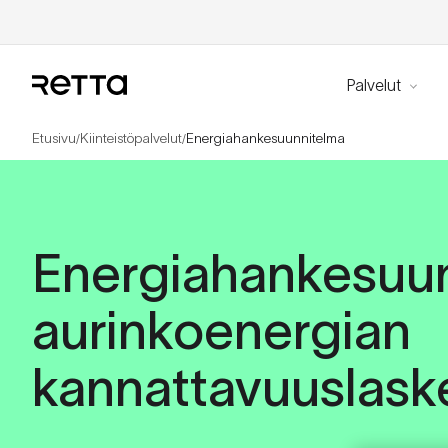
Palvelut
Etusivu
Kiinteistöpalvelut
Energiahankesuunnitelma
/
/
Energiahankesuun
aurinkoenergian
kannattavuuslask