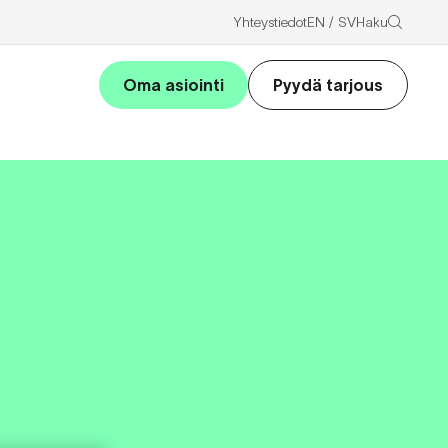
Haku
Yhteystiedot
EN
SV
Oma asiointi
Pyydä tarjous