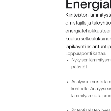
Energia
Kiinteistön lämmityst
omistajille ja taloyhti
energiatehokkuuteen j
kuuluu selkeälukuine
läpikäynti asiantuntija
Loppuraportti kattaa:
Nykyisen lämmitysmu
päästöt
Analyysin muista läm
kohteelle. Analyysi 
lämmitysmuotojen inv
Potentiaalisten inve