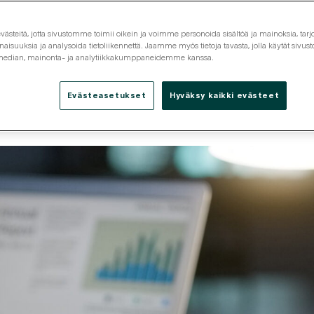
steitä, jotta sivustomme toimii oikein ja voimme personoida sisältöä ja mainoksia, tarjo
isuuksia ja analysoida tietoliikennettä. Jaamme myös tietoja tavasta, jolla käytät siv
 median, mainonta- ja analytiikkakumppaneidemme kanssa.
Evästeasetukset
Hyväksy kaikki evästeet