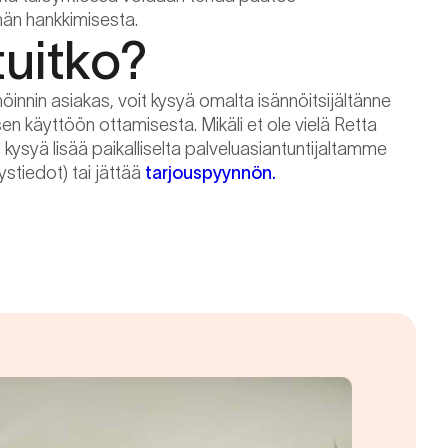
män hankkimisesta.
tuitko?
nnöinnin asiakas, voit kysyä omalta isännöitsijältänne
 sen käyttöön ottamisesta. Mikäli et ole vielä Retta
t kysyä lisää paikalliselta palveluasiantuntijaltamme
ystiedot) tai jättää
tarjouspyynnön.