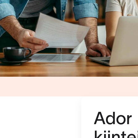
Ador
kiint