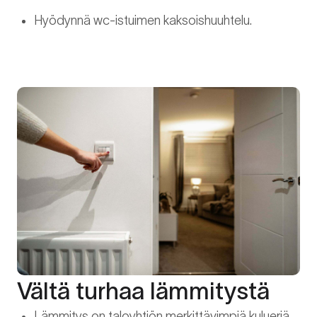
Hyödynnä wc-istuimen kaksoishuuhtelu.
Vältä turhaa lämmitystä
Lämmitys on taloyhtiön merkittävimpiä kulueriä.