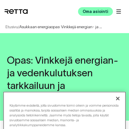
Oma asiointi
Etusivu
Asukkaan energiaopas: Vinkkejä energian- ja vedenkulutuksen tarkkailuun ja tehostamiseen
/
Opas: Vinkkejä energian-
ja
vedenkulutuksen
tarkkailuun
ja
tehostamiseen asukkaalle
Käytämme evästeitä, jotta sivustomme toimii oikein ja voimme personoida
sisältöä ja mainoksia, tarjota sosiaalisen median ominaisuuksia ja
analysoida tietoliikennettä. Jaamme myös tietoja tavasta, jolla käytät
sivustoamme sosiaalisen median, mainonta- ja
analytiikkakumppaneidemme kanssa.