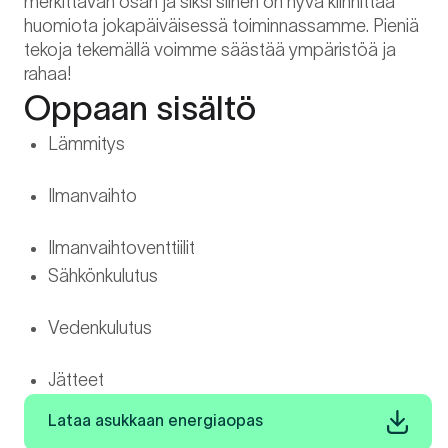
merkittävän osan ja siksi siihen on hyvä kiinnittää
huomiota jokapäiväisessä toiminnassamme. Pieniä
tekoja tekemällä voimme säästää ympäristöä ja
rahaa!
Oppaan sisältö
Lämmitys
Ilmanvaihto
Ilmanvaihtoventtiilit
Sähkönkulutus
Vedenkulutus
Jätteet
Lataa asukkaan energiaopas