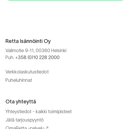
Retta Isännöinti Oy
Valimotie 9-11, 00380 Helsinki
Puh. +
358 (0)10 228 2000
Verkkolaskutustiedot
Puheluhinnat
Ota yhteyttä
Yhteystiedot - kaikki toimipisteet
Jätä tarjouspyyntö
OmaRetta -palvelu