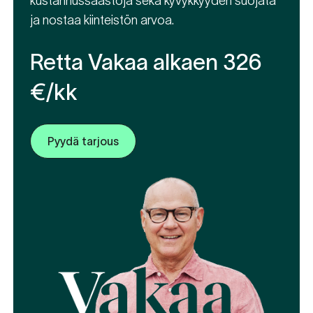
kustannussäästöjä sekä kyvykkyyden suojata
ja nostaa kiinteistön arvoa.
Retta Vakaa alkaen 326
€/kk
Pyydä tarjous