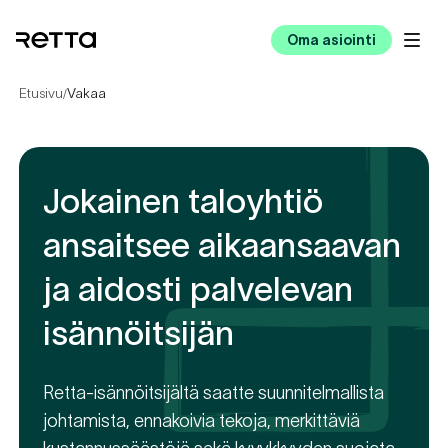
Oma asiointi
Etusivu
Vakaa
/
Jokainen taloyhtiö
ansaitsee aikaansaavan
ja aidosti palvelevan
isännöitsijän
Retta-isännöitsijältä saatte suunnitelmallista
johtamista, ennakoivia tekoja, merkittäviä