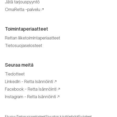
Jätä tarjouspyyntö
OmaRetta -palvelu
Toimintaperiaatteet
Rettan liiketoimintaperiaatteet
Tietosuojaselosteet
Seuraa meitä
Tiedotteet
LinkedIn - Retta Isännöinti
Facebook - Retta Isännöinti
Instagram - Retta Isännöinti
Etusivu
Tietosuojaselosteet
Sivuston käyttöehdot
Evästeet