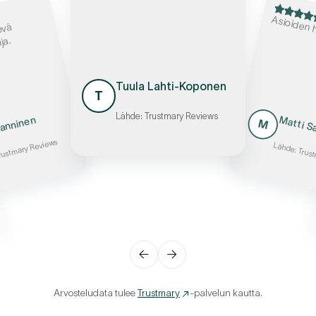
Asioiden h
evä
ja.
Tuula Lahti-Koponen
T
Lähde: Trustmary Reviews
Matti S
anninen
M
rustmary Reviews
Lähde: Trus
←
→
Arvosteludata tulee
Trustmary
-palvelun kautta.