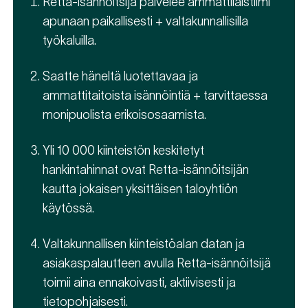
Retta-isännöitsijä palvelee ammattilaistiimi
apunaan paikallisesti + valtakunnallisilla
työkaluilla.
Saatte häneltä luotettavaa ja
ammattitaitoista isännöintiä + tarvittaessa
monipuolista erikoisosaamista.
Yli 10 000 kiinteistön keskitetyt
hankintahinnat ovat Retta-isännöitsijän
kautta jokaisen yksittäisen taloyhtiön
käytössä.
Valtakunnallisen kiinteistöalan datan ja
asiakaspalautteen avulla Retta-isännöitsijä
toimii aina ennakoivasti, aktiivisesti ja
tietopohjaisesti.