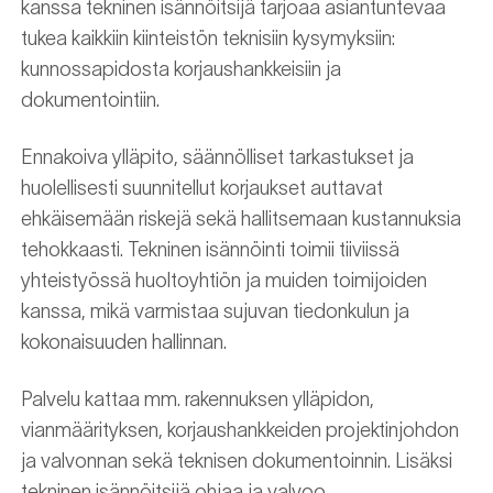
kanssa tekninen isännöitsijä tarjoaa asiantuntevaa
tukea kaikkiin kiinteistön teknisiin kysymyksiin:
kunnossapidosta korjaushankkeisiin ja
dokumentointiin.
Ennakoiva ylläpito, säännölliset tarkastukset ja
huolellisesti suunnitellut korjaukset auttavat
ehkäisemään riskejä sekä hallitsemaan kustannuksia
tehokkaasti. Tekninen isännöinti toimii tiiviissä
yhteistyössä huoltoyhtiön ja muiden toimijoiden
kanssa, mikä varmistaa sujuvan tiedonkulun ja
kokonaisuuden hallinnan.
Palvelu kattaa mm. rakennuksen ylläpidon,
vianmäärityksen, korjaushankkeiden projektinjohdon
ja valvonnan sekä teknisen dokumentoinnin. Lisäksi
tekninen isännöitsijä ohjaa ja valvoo