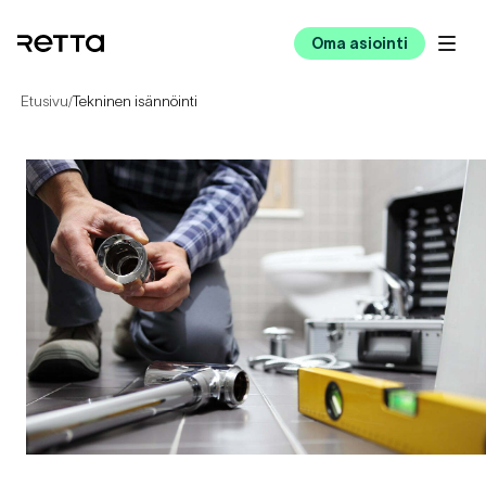
Oma asiointi
Etusivu
Tekninen isännöinti
/