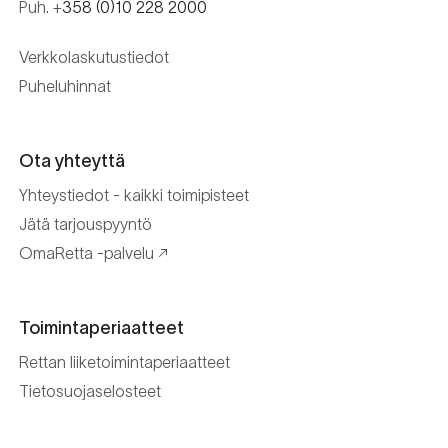
Puh. +
358 (0)10 228 2000
kustannustehokasta.
sovitetaan taloyhtiön muihin
suunnitelmiin. Kaikki muutostyöt
Verkkolaskutustiedot
dokumentoidaan asianmukaisesti, mikä
Puheluhinnat
tukee kiinteistön pitkäjänteistä ylläpitoa
ja helpottaa tulevaa päätöksentekoa.
Ota yhteyttä
Yhteystiedot - kaikki toimipisteet
Jätä tarjouspyyntö
OmaRetta -palvelu
Toimintaperiaatteet
Rettan liiketoimintaperiaatteet
Tietosuojaselosteet