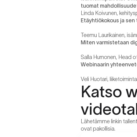
tuomat mahdollisuude
Linda Koivunen, kehitysp
Etäyhtiökokous ja sen
Teemu Laurikainen, isänn
Miten varmistetaan di
Salla Hurnonen, Head o
Webinaarin yhteenve
Veli Huotari, liiketoimint
Katso w
videota
Lähetämme linkin tallen
ovat pakollisia.