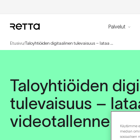
Palvelut
Etusivu
Taloyhtiöiden digitaalinen tulevaisuus – lataa webinaarin videotallenne
/
Taloyhtiöiden dig
tulevaisuus – lat
videotallenne
Käytämme evä
median omina
sosiaalisen