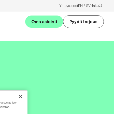
Haku
Yhteystiedot
EN
SV
Oma asiointi
Pyydä tarjous
ta sosiaalisen
ustoamme