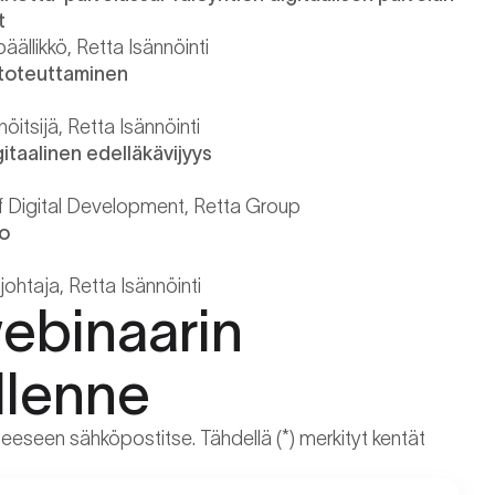
t
äällikkö, Retta Isännöinti
 toteuttaminen
öitsijä, Retta Isännöinti
gitaalinen edelläkävijyys
f Digital Development, Retta Group
to
ajohtaja, Retta Isännöinti
ebinaarin
llenne
teeseen sähköpostitse. Tähdellä (*) merkityt kentät