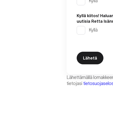
Kyllä
Kyllä kiitos! Halua
uutisia Retta Isä
Kyllä
Lähettämällä lomakkeen 
tietojasi
tietosuojasel