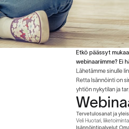
Etkö päässyt mukaan
webinaariimme? Ei h
Lähetämme sinulle lin
Retta Isännöinti on 
yhtiön nykytilan ja ta
Webinaa
Tervetulosanat ja ylei
Veli Huotari, liiketoimint
Isännöintipalvelut Oma