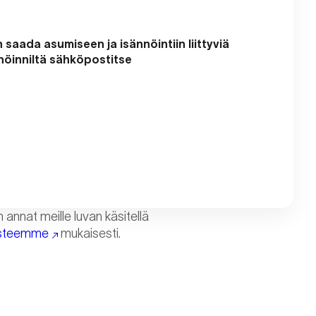
n saada asumiseen ja isännöintiin liittyviä
nnöinniltä sähköpostitse
annat meille luvan käsitellä
osteemme
mukaisesti.