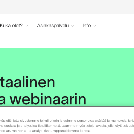
Kuka olet?
Asiakaspalvelu
Info
itaalinen
aa webinaarin
steitä, jotta sivustomme toimii oikein ja voimme personoida sisältöä ja mainoksia, tarjo
isuuksia ja analysoida tietoliikennettä. Jaamme myös tietoja tavasta, jolla käytät siv
 median, mainonta- ja analytiikkakumppaneidemme kanssa.