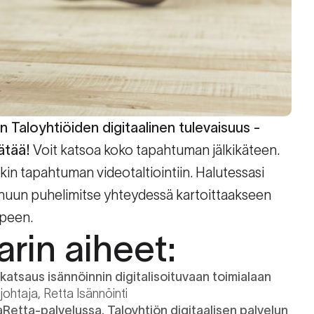
 Taloyhtiöiden digitaalinen tulevaisuus -
ätää!
Voit katsoa koko tapahtuman jälkikäteen.
kin tapahtuman videotaltiointiin. Halutessasi
sinuun puhelimitse yhteydessä kartoittaakseen
rpeen.
rin aiheet:
skatsaus isännöinnin digitalisoituvaan toimialaan
ajohtaja, Retta Isännöinti
Retta-palvelussa. Taloyhtiön digitaalisen palvelun