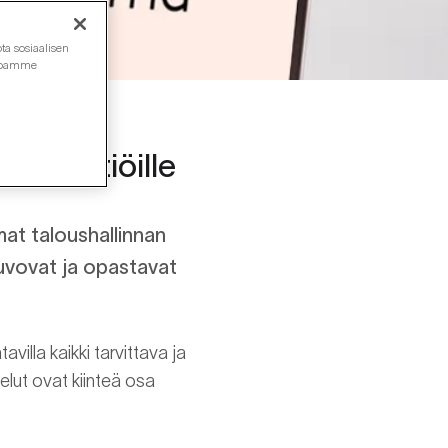
ta sosiaalisen
ustoamme
t
taloyhtiöille
mat taloushallinnan
euvovat ja opastavat
avilla kaikki tarvittava ja
elut ovat kiinteä osa