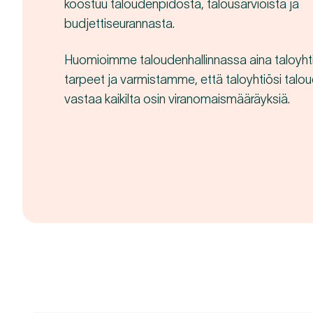
koostuu taloudenpidosta, talousarvioista ja
budjettiseurannasta.
Huomioimme taloudenhallinnassa aina taloyhtiös
tarpeet ja varmistamme, että taloyhtiösi talou
vastaa kaikilta osin viranomaismääräyksiä.