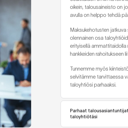
oikein, talousaineisto on j
avulla on helppo tehdä pä
Maksukehotusten jatkuva s
olennainen osa taloyhtiöi
erityisellä ammattitaidolla
hankkeiden rahoitukseen li
Tunnemme myös kiinteistöa
selvitämme tarvittaessa v
taloyhtiösi parhaaksi.
Parhaat talousasiantuntijat
taloyhtiötäsi