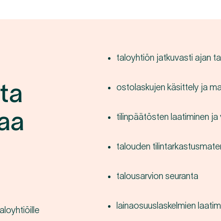
taloyhtiön jatkuvasti ajan ta
ta
ostolaskujen käsittely ja m
taa
tilinpäätösten laatiminen ja
talouden tilintarkastusmate
talousarvion seuranta
lainaosuuslaskelmien laatim
loyhtiöille