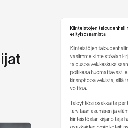
Kiinteistöjen taloudenhallin
erityisosaamista
Kiinteistöjen taloudenhalli
ijat
vaalimme kiinteistöalan kir
talouspalvelukeskuksissam
poikkeaa huomattavasti es
kirjanpitopalveluista, sillä
voittoa.
Taloyhtiösi osakkailta peri
tarvitaan asumisen ja elä
kiinteistöalan kirjanpitäjä hu
osakkaiden omiin koteihins