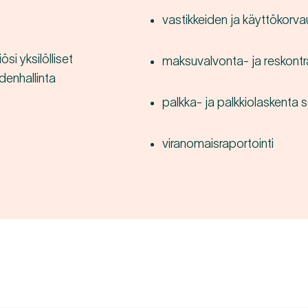
vastikkeiden ja käyttökorva
i yksilölliset
maksuvalvonta- ja reskontr
denhallinta
palkka- ja palkkiolaskenta
viranomaisraportointi