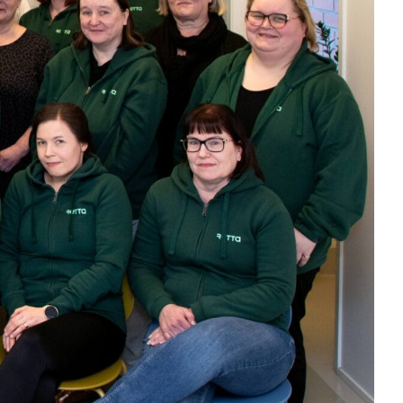
 säännöllisesti, joten taloyhtiösi
tieto kiinteistö- ja isännöintimaailman
ta. Mikään taloyhtiösi talouteen liittyvä
austa!