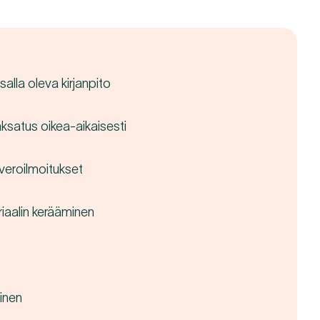
salla oleva kirjanpito
aksatus oikea-aikaisesti
 veroilmoitukset
riaalin kerääminen
inen