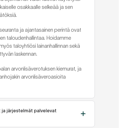
okaiselle osakkaalle selkeää ja sen
ätöksiä.
euranta ja ajantasainen perintä ovat
den taloudenhallintaa. Hoidamme
 myös taloyhtiösi lainanhallinnan sekä
ittyvän laskennan.
lan arvonlisäverotuksen kiemurat, ja
anhojakin arvonlisäveroasioita
 ja järjestelmät palvelevat