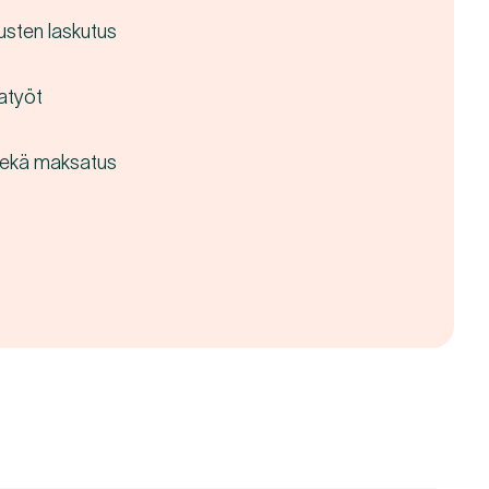
usten laskutus
atyöt
 sekä maksatus