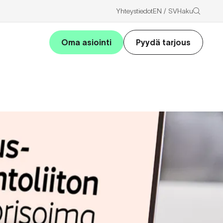
Haku
Yhteystiedot
EN
SV
Oma asiointi
Pyydä tarjous