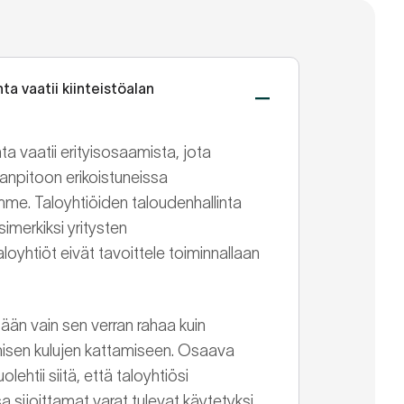
ta vaatii kiinteistöalan
nta vaatii erityisosaamista, jota
janpitoon erikoistuneissa
me. Taloyhtiöiden taloudenhallinta
imerkiksi yritysten
 taloyhtiöt eivät tavoittele toiminnallaan
tään vain sen verran rahaa kuin
misen kulujen kattamiseen. Osaava
olehtii siitä, että taloyhtiösi
a sijoittamat varat tulevat käytetyksi