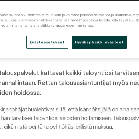
steitä, jotta sivustomme toimii oikein ja voimme personoida sisältöä ja mainoksia, tarjo
isuuksia ja analysoida tietoliikennettä. Jaamme myös tietoja tavasta, jolla käytät siv
 median, mainonta- ja analytiikkakumppaneidemme kanssa.
Evästeasetukset
Hyväksy kaikki evästeet
iset ja
luotettavat talouspalvelu
alouspalvelut kattavat kaikki taloyhtiösi tarvitse
ainanhallintaan. Rettan talousasiantuntijat myös n
oiden hoidossa.
janpitäjät huolehtivat siitä, että isännöitsijällä on aina saat
 hän tarvitsee taloyhtiösi asioiden hoitamiseen. Talouspalv
, eikä niistä peritä taloyhtiöltäsi erillistä maksua.