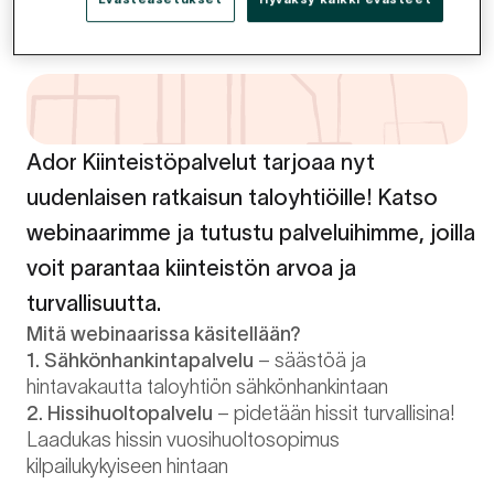
Et ole hyväksynyt kohdistamisevästeitä.
Nähdäksesi videon, muuta asetuksiasi.
Evästeasetukset
Ador Kiinteistöpalvelut tarjoaa nyt
uudenlaisen ratkaisun taloyhtiöille! Katso
webinaarimme ja tutustu palveluihimme, joilla
voit parantaa kiinteistön arvoa ja
turvallisuutta.
Mitä webinaarissa käsitellään?
1.
Sähkönhankintapalvelu
– säästöä ja
hintavakautta taloyhtiön sähkönhankintaan
2. Hissihuoltopalvelu
– pidetään hissit turvallisina!
Laadukas hissin vuosihuoltosopimus
kilpailukykyiseen hintaan