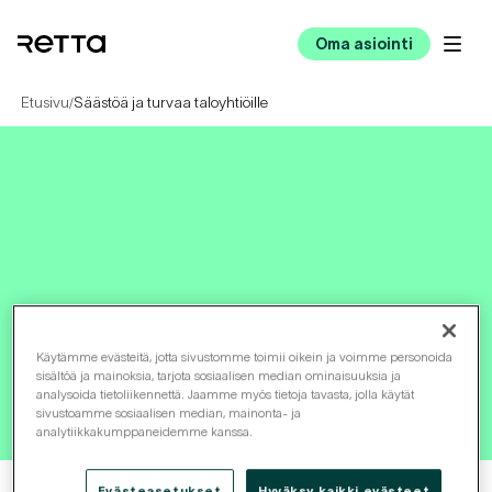
Oma asiointi
Etusivu
Säästöä ja turvaa taloyhtiöille
/
Säästöä ja turvaa
Käytämme evästeitä, jotta sivustomme toimii oikein ja voimme personoida
taloyhtiöille
sisältöä ja mainoksia, tarjota sosiaalisen median ominaisuuksia ja
analysoida tietoliikennettä. Jaamme myös tietoja tavasta, jolla käytät
sivustoamme sosiaalisen median, mainonta- ja
analytiikkakumppaneidemme kanssa.
Evästeasetukset
Hyväksy kaikki evästeet