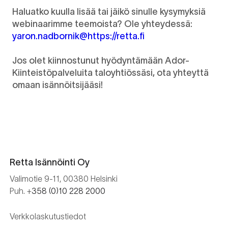
Haluatko kuulla lisää tai jäikö sinulle kysymyksiä
webinaarimme teemoista?
Ole yhteydessä:
yaron.nadbornik​@https://retta.fi​
Jos olet kiinnostunut hyödyntämään Ador-
Kiinteistö
palveluita taloyhtiössäsi, ota yhteyttä
omaan isännöitsijääsi!
Retta Isännöinti Oy
Valimotie 9-11, 00380 Helsinki
Puh. +
358 (0)10 228 2000
Verkkolaskutustiedot