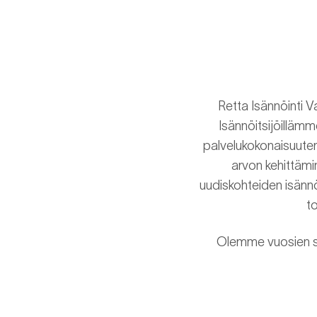
Retta Isännöinti V
Isännöitsijöillämm
palvelukokonaisuute
arvon kehittämi
uudiskohteiden isännö
t
Olemme vuosien sa