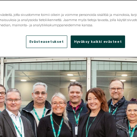
steitä, jotta sivustomme toimii oikein ja voimme personoida sisältöä ja mainoksia, tarjo
isuuksia ja analysoida tietoliikennettä. Jaamme myös tietoja tavasta, jolla käytät siv
 median, mainonta- ja analytiikkakumppaneidemme kanssa.
Tarjouspyyntö
Tutustu
Yhteystiedot
Evästeasetukset
Hyväksy kaikki evästeet