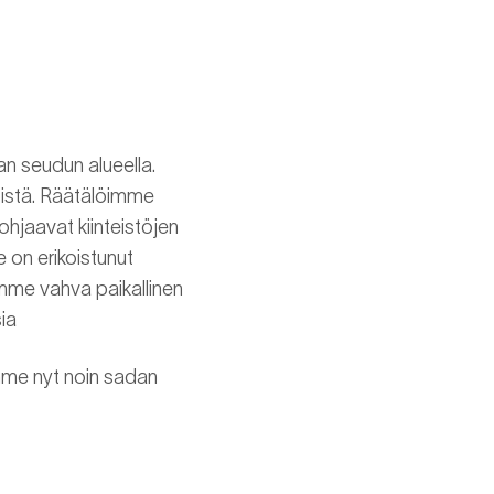
an seudun alueella.
iöistä. Räätälöimme
jaavat kiinteistöjen
 on erikoistunut
emme vahva paikallinen
ia
mme nyt noin sadan