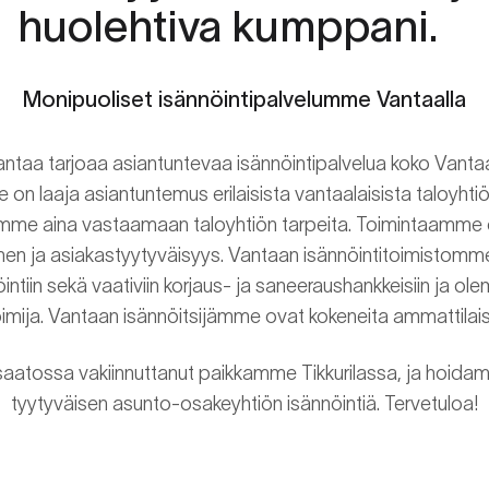
huolehtiva kumppani.
Monipuoliset isännöintipalvelumme Vantaalla
antaa tarjoaa asiantuntevaa isännöintipalvelua koko Vanta
e on laaja asiantuntemus erilaisista vantaalaisista taloyht
mme aina vastaamaan taloyhtiön tarpeita. Toimintaamme oh
nen ja asiakastyytyväisyys. Vantaan isännöintitoimistomme
intiin sekä vaativiin korjaus- ja saneeraushankkeisiin ja ol
oimija. Vantaan isännöitsijämme ovat kokeneita ammattilais
atossa vakiinnuttanut paikkamme Tikkurilassa, ja hoida
tyytyväisen asunto-osakeyhtiön isännöintiä. Tervetuloa!