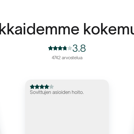
akkaidemme kokemu
3.8
4742 arvostelua
Sovittujen asioiden hoito.