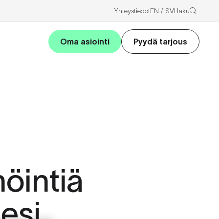
Haku
Yhteystiedot
EN
SV
Oma asiointi
Pyydä tarjous
öintiä
lesi