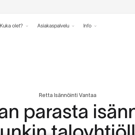
Kuka olet?
Asiakaspalvelu
Info
Retta Isännöinti Vantaa
an parasta isänn
unkin taloyhtiöl