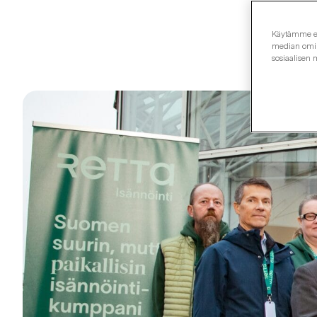
Käytämme evä
median omina
sosiaalisen