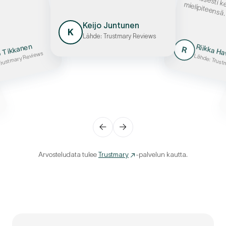
yö
ielipiteensä
Keijo Juntunen
K
Lähde: Trustmary Reviews
 Tikkanen
Riikka Ha
R
Trustmary Reviews
Lähde: Trust
←
→
Arvosteludata tulee
Trustmary
-palvelun kautta.