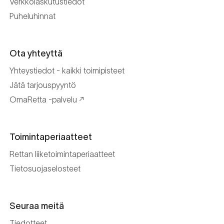
Verkkolaskutustiedot
Puheluhinnat
Ota yhteyttä
Yhteystiedot - kaikki toimipisteet
Jätä tarjouspyyntö
OmaRetta -palvelu
Toimintaperiaatteet
Rettan liiketoimintaperiaatteet
Tietosuojaselosteet
Seuraa meitä
Tiedotteet