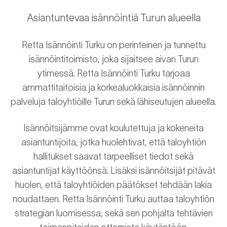
Asiantuntevaa isännöintiä Turun alueella
Retta Isännöinti Turku on perinteinen ja tunnettu
isännöintitoimisto, joka sijaitsee aivan Turun
ytimessä. Retta Isännöinti Turku tarjoaa
ammattitaitoisia ja korkealuokkaisia isännöinnin
palveluja taloyhtiöille Turun sekä lähiseutujen alueella.
Isännöitsijämme ovat koulutettuja ja kokeneita
asiantuntijoita, jotka huolehtivat, että taloyhtiön
hallitukset saavat tarpeelliset tiedot sekä
asiantuntijat käyttöönsä. Lisäksi isännöitsijät pitävät
huolen, että taloyhtiöiden päätökset tehdään lakia
noudattaen. Retta Isännöinti Turku auttaa taloyhtiön
strategian luomisessa, sekä sen pohjalta tehtävien