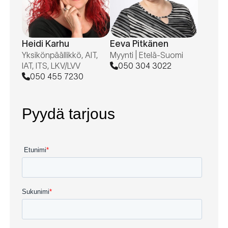
Heidi Karhu
Eeva Pitkänen
Yksikönpäällikkö, AIT,
Myynti | Etelä-Suomi
IAT, ITS, LKV/LVV
050 304 3022
050 455 7230