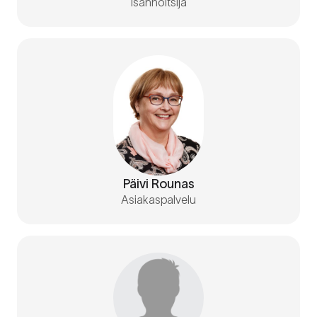
Isännöitsijä
Päivi Rounas
Asiakaspalvelu