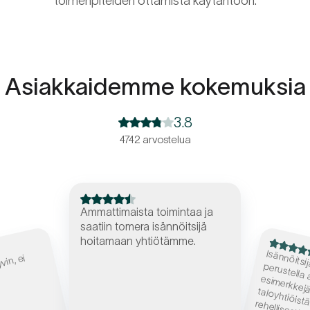
toimenpiteiden ottamista käytäntöön.
Asiakkaidemme kokemuksia
3.8
4742 arvostelua
Ammattimaista toimintaa ja
saatiin tomera isännöitsijä
hoitamaan yhtiötämme.
e
u
taloyhtiö
rehellis
 toi
, ei
Isännöitsijä osa
perustella a
erkk