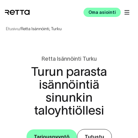
Oma asiointi
Etusivu
Retta Isännöinti, Turku
/
Retta Isännöinti Turku
Turun parasta
isännöintiä
sinunkin
taloyhtiöllesi
Tarjouspyyntö
Tutustu