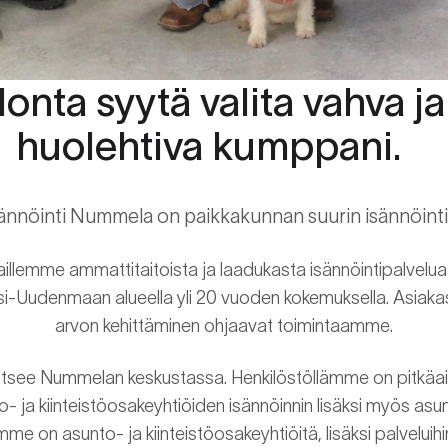
onta syytä valita vahva ja
huolehtiva kumppani.
sännöinti Nummela on paikkakunnan suurin isännöinti
llemme ammattitaitoista ja laadukasta isännöintipalvelua 
i-Uudenmaan alueella yli 20 vuoden kokemuksella. Asiakas
arvon kehittäminen ohjaavat toimintaamme.
itsee Nummelan keskustassa. Henkilöstöllämme on pitkäai
 ja kiinteistöosakeyhtiöiden isännöinnin lisäksi myös as
me on asunto- ja kiinteistöosakeyhtiöitä, lisäksi palvelui