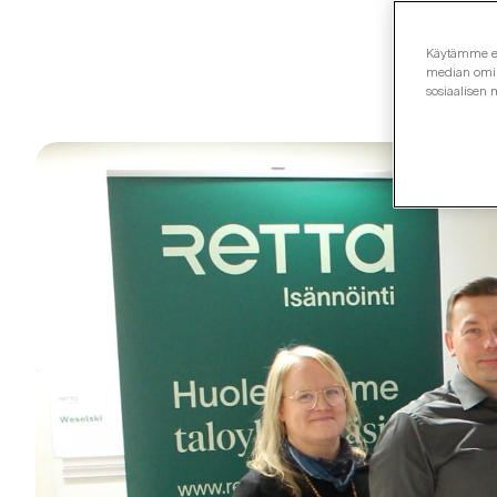
Käytämme evä
median omina
sosiaalisen