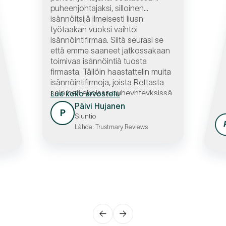
puheenjohtajaksi, silloinen
isännöitsijä ilmeisesti liuan
työtaakan vuoksi vaihtoi
isännöintifirmaa. Siitä seurasi se
että emme saaneet jatkossakaan
toimivaa isännöintiä tuosta
firmasta. Tällöin haastattelin muita
isännöintifirmoja, joista Rettasta
sain heti ekoissa puheyhteyksissä
Lue koko arvostelu
positiivisen kuvan. Siirryimme
Päivi Hujanen
P
Rettaan ja saimme todellakin
Siuntio
taloyhtiöömme loistavasti osaavan
Lähde: Trustmary Reviews
isännöitsijän. Tämä hoitaa
tehtävänsä tunnollisen tarkasti.
Veti hyvin vaikean yhtiökokouksen
jne. Hän sopii erinomaisesti
tehtäväänsä
←
→