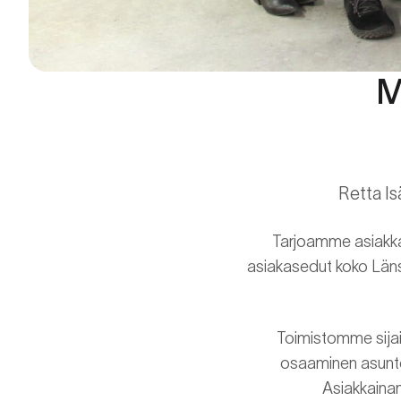
M
Retta I
Tarjoamme asiakkai
asiakasedut koko Läns
Toimistomme sija
osaaminen asunto-
Asiakkainam