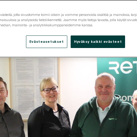
steitä, jotta sivustomme toimii oikein ja voimme personoida sisältöä ja mainoksia, tarjo
isuuksia ja analysoida tietoliikennettä. Jaamme myös tietoja tavasta, jolla käytät siv
 median, mainonta- ja analytiikkakumppaneidemme kanssa.
Tarjouspyyntö
Tutustu
Yhteystiedot
Evästeasetukset
Hyväksy kaikki evästeet