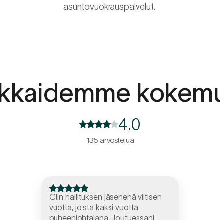
asuntovuokrauspalvelut.
akkaidemme kokemu
4.0
135 arvostelua
Olin hallituksen jäsenenä viitisen
vuotta, joista kaksi vuotta
puheenjohtajana. Joutuessani