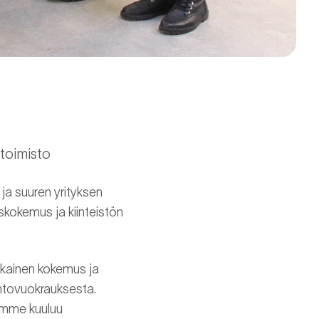
toimisto
ja suuren yrityksen
kokemus ja kiinteistön
kainen kokemus ja
untovuokrauksesta.
himme kuuluu