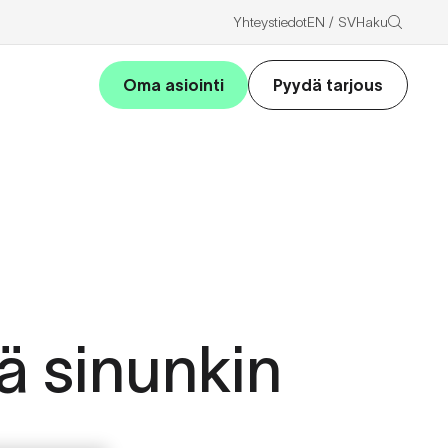
Haku
Yhteystiedot
EN
SV
Oma asiointi
Pyydä tarjous
ä sinunkin