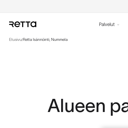
Palvelut
Etusivu
Retta Isännöinti, Nummela
/
Alueen pa