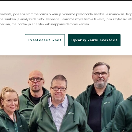
steitä, jotta sivustomme toimii oikein ja voimme personoida sisältöä ja mainoksia, tarjo
isuuksia ja analysoida tietoliikennettä. Jaamme myös tietoja tavasta, jolla käytät siv
 median, mainonta- ja analytiikkakumppaneidemme kanssa.
Tarjouspyyntö
Tutustu
Yhteystiedot
Evästeasetukset
Hyväksy kaikki evästeet