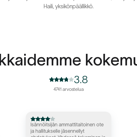
Haili, yksikönpäällikkö.
akkaidemme kokemu
3.8
4741 arvostelua
Isännöitsijän ammattitaitoinen ote
ja hallitukselle jäsennellyt