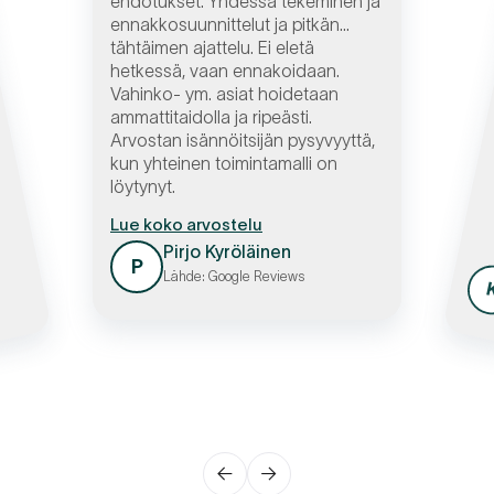
ehdotukset. Yhdessä tekeminen ja
ennakkosuunnittelut ja pitkän
tähtäimen ajattelu. Ei eletä
hetkessä, vaan ennakoidaan.
Vahinko- ym. asiat hoidetaan
ammattitaidolla ja ripeästi.
Arvostan isännöitsijän pysyvyyttä,
kun yhteinen toimintamalli on
löytynyt.
Lue koko arvostelu
Pirjo Kyröläinen
P
Lähde: Google Reviews
←
→