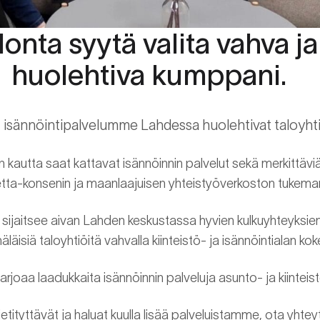
onta syytä valita vahva ja
huolehtiva kumppani.
t isännöintipalvelumme Lahdessa huolehtivat taloyhti
 kautta saat kattavat isännöinnin palvelut sekä merkittäviä
tta-konsenin ja maanlaajuisen yhteistyöverkoston tukema
i sijaitsee aivan Lahden keskustassa hyvien kulkuyhteyksie
läisiä taloyhtiöitä vahvalla kiinteistö- ja isännöintialan ko
joaa laadukkaita isännöinnin palveluja asunto- ja kiinteist
ietityttävät ja haluat kuulla lisää palveluistamme, ota yhte