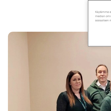
Käytämme evä
median omina
sosiaalisen