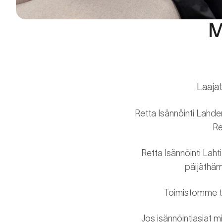
M
Laaja
Retta Isännöinti Lahden
Re
Retta Isännöinti Laht
päijäthämä
Toimistomme tar
Jos isännöintiasiat m