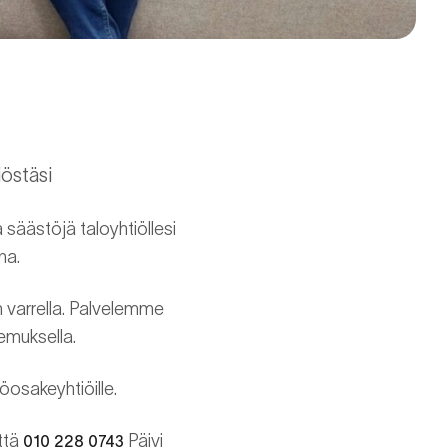
östäsi
 säästöjä taloyhtiöllesi
na.
n varrella. Palvelemme
kemuksella.
öosakeyhtiöille.
yttä
Päivi
010 228 0743