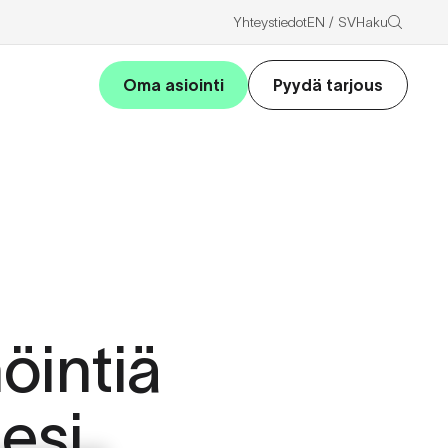
Haku
Yhteystiedot
EN
SV
Oma asiointi
Pyydä tarjous
öintiä
lesi