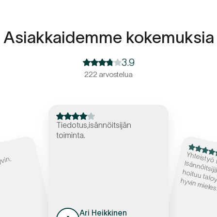
Asiakkaidemme kokemuksia
3.9
222 arvostelua
Tiedotus,isännöitsijän
toiminta.
ii 
hoituu taloyh
hyv
yvin.
Yhtei
Isännöitsijän kanssa 
ielestä
Ari Heikkinen