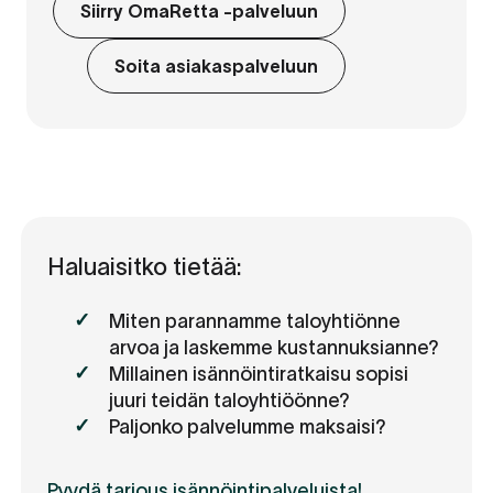
Siirry OmaRetta -palveluun
Soita asiakaspalveluun
Haluaisitko tietää:
Miten parannamme taloyhtiönne
arvoa ja laskemme kustannuksianne?
Millainen isännöintiratkaisu sopisi
juuri teidän taloyhtiöönne?
Paljonko palvelumme maksaisi?
Pyydä tarjous isännöintipalveluista!