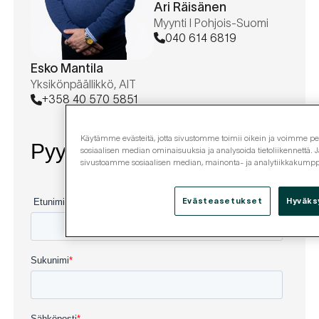
Ari Räisänen
Myynti I Pohjois-Suomi
040 614 6819
Esko Mantila
Yksikönpäällikkö, AIT
+358 40 570 5851
Käytämme evästeitä, jotta sivustomme toimii oikein ja voimme pers
sosiaalisen median ominaisuuksia ja analysoida tietoliikennettä. J
sivustoamme sosiaalisen median, mainonta- ja analytiikkakum
Evästeasetukset
Hyväks