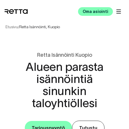
Oma asiointi
Etusivu
Retta Isännöinti, Kuopio
/
Retta Isännöinti Kuopio
Alueen parasta
isännöintiä
sinunkin
taloyhtiöllesi
Tarjouspyyntö
Tutustu