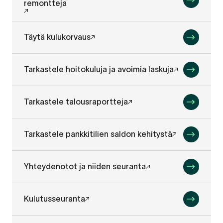
remontteja
Täytä kulukorvaus
Tarkastele hoitokuluja ja avoimia laskuja
Tarkastele talousraportteja
Tarkastele pankkitilien saldon kehitystä
Yhteydenotot ja niiden seuranta
Kulutusseuranta