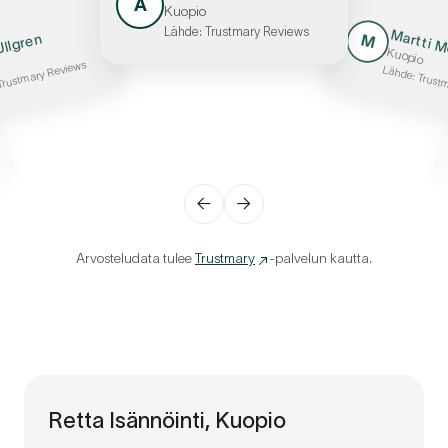
A
Kuopio
Lähde: Trustmary Reviews
Martti 
Ullgren
M
Kuopio
Trustmary Reviews
Lähde: Trust
←
→
t
t
e
n
Arvosteludata tulee
Trustmary
-palvelun kautta.
e
a
a
n
Retta Isännöinti, Kuopio