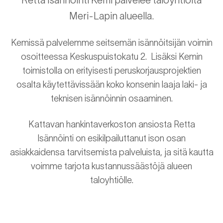
Retta Isännöinti Kemi palvelee taloyhtiöitä
Meri-Lapin alueella.
Kemissä palvelemme seitsemän isännöitsijän voimin
osoitteessa Keskuspuistokatu 2. Lisäksi Kemin
toimistolla on erityisesti peruskorjausprojektien
osalta käytettävissään koko konsenin laaja laki- ja
teknisen isännöinnin osaaminen.
Kattavan hankintaverkoston ansiosta Retta
Isännöinti on esikilpailuttanut ison osan
asiakkaidensa tarvitsemista palveluista, ja sitä kautta
voimme tarjota kustannussäästöjä alueen
taloyhtiölle.