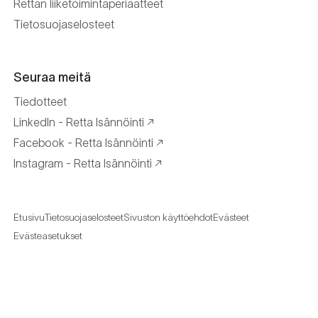
Rettan liiketoimintaperiaatteet
Tietosuojaselosteet
Seuraa meitä
Tiedotteet
LinkedIn - Retta Isännöinti
Facebook - Retta Isännöinti
Instagram - Retta Isännöinti
Etusivu
Tietosuojaselosteet
Sivuston käyttöehdot
Evästeet
Evästeasetukset