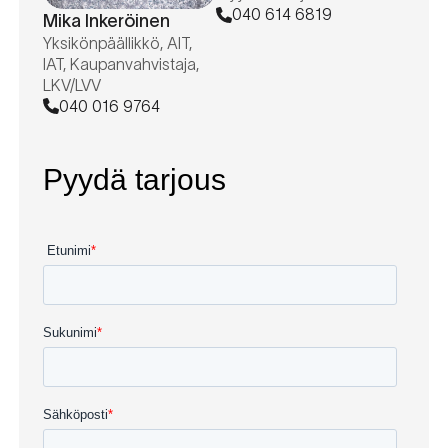
040 614 6819
Mika Inkeröinen
Yksikönpäällikkö, AIT,
IAT, Kaupanvahvistaja,
LKV/LVV
040 016 9764