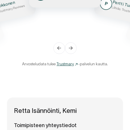
Pertti T
Kokkonen
P
Trustmary Reviews
Lähde: Trust
←
→
Arvosteludata tulee
Trustmary
-palvelun kautta.
Retta Isännöinti, Kemi
Toimipisteen yhteystiedot