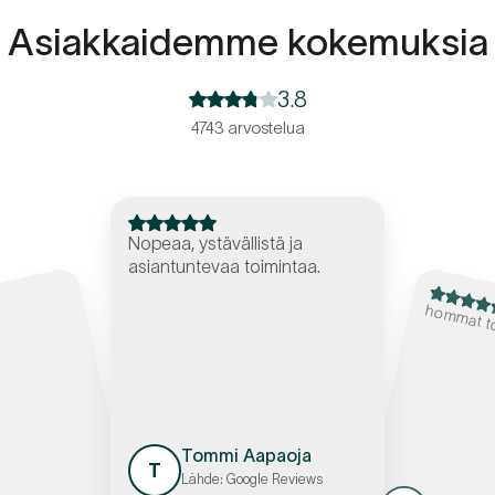
Asiakkaidemme kokemuksia
3.8
4743 arvostelua
Nopeaa, ystävällistä ja
asiantuntevaa toimintaa.
hommat to
Tommi Aapaoja
T
Lähde: Google Reviews