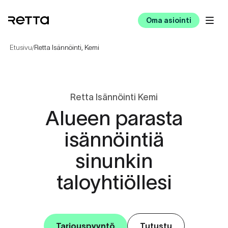
Oma asiointi
Etusivu
Retta Isännöinti, Kemi
/
Retta Isännöinti Kemi
Alueen parasta
isännöintiä
sinunkin
taloyhtiöllesi
Tarjouspyyntö
Tutustu