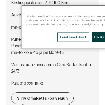
Keskuspuistokatu 2, 94100 Kemi
Aukioloajat
Käytämme evästeitä, jotta sivustomme toimii oikein ja voimme pers
sosiaalisen median ominaisuuksia ja analysoida tietoliikennettä. J
sivustoamme sosiaalisen median, mainonta- ja analytiikkakum
ma-pe 10-15
Evästeasetukset
Hyväks
Puhelinaukioloajat
Puhelinasiakaspalvelumme palvelee
ma-to klo 9-15 ja pe klo 9-13.
Voit asioida kanssamme OmaRettan kautta
24/7.
Puh.
010 228 1800
Siirry OmaRetta -palveluun