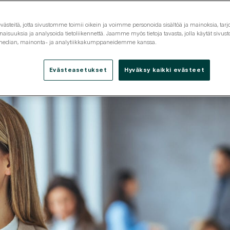
steitä, jotta sivustomme toimii oikein ja voimme personoida sisältöä ja mainoksia, tarjo
isuuksia ja analysoida tietoliikennettä. Jaamme myös tietoja tavasta, jolla käytät siv
 median, mainonta- ja analytiikkakumppaneidemme kanssa.
Tarjouspyyntö
Tutustu
Yhteystiedot
Evästeasetukset
Hyväksy kaikki evästeet