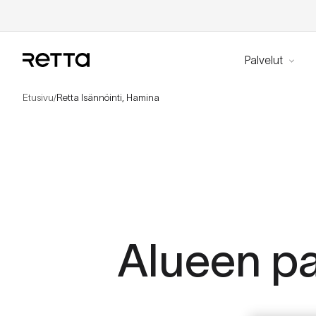
Palvelut
Etusivu
Retta Isännöinti, Hamina
/
Alueen pa