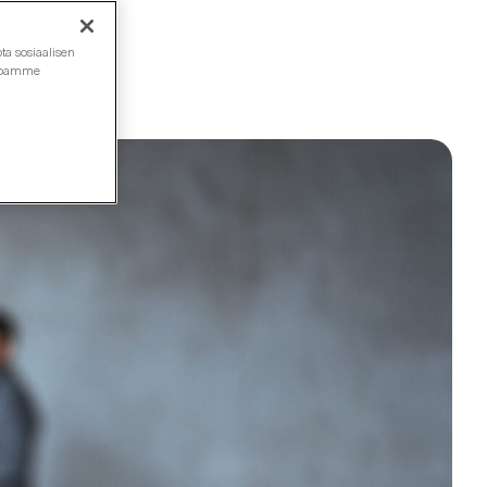
ta sosiaalisen
ustoamme