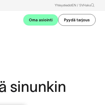
Haku
Yhteystiedot
EN
SV
Oma asiointi
Pyydä tarjous
ä sinunkin