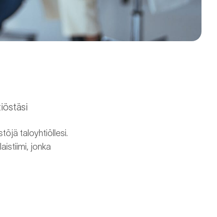
iöstäsi
öjä taloyhtiöllesi.
istiimi, jonka