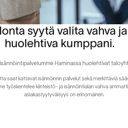
onta syytä valita vahva ja
huolehtiva kumppani.
 isännöintipalvelumme Haminassa huolehtivat taloyht
 saat kattavat isännöinnin palvelut sekä merkittäviä sääst
e työskentelee kiinteistö- ja isännöintialan vahva ammattila
asiakastyytyväisyys on erinomainen.