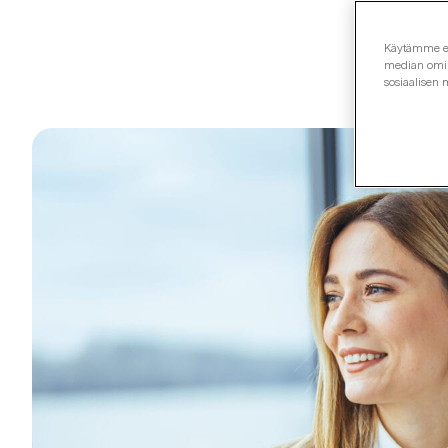
Käytämme evä
median omina
sosiaalisen