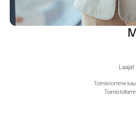
M
Laajat
Toimistomme kautta
Toimistollamm