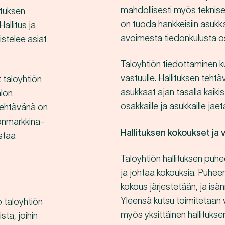
mahdollisesti myös teknise
lituksen
on tuoda hankkeisiin asukk
allitus ja
avoimesta tiedonkulusta osa
mistelee asiat
Taloyhtiön tiedottaminen k
vastuulle. Hallituksen tehtä
t taloyhtiön
asukkaat ajan tasalla kaiki
alon
osakkaille ja asukkaille jaeta
 tehtävänä on
stönmarkkina-
Hallituksen kokoukset ja 
astaa
Taloyhtiön hallituksen puhe
ja johtaa kokouksia. Puheen
kokous järjestetään, ja isän
Yleensä kutsu toimitetaan 
o taloyhtiön
myös yksittäinen hallituksen
sta, joihin