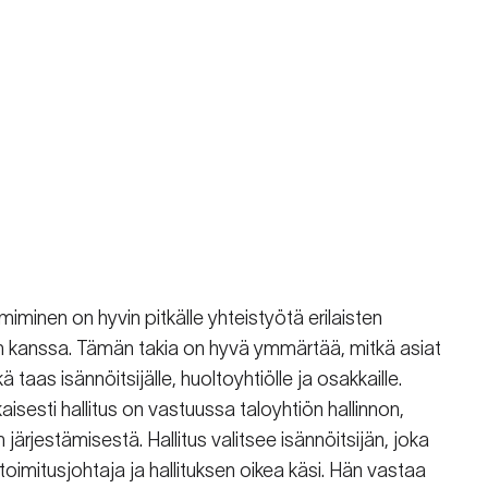
miminen on hyvin pitkälle yhteistyötä erilaisten
en kanssa. Tämän takia on hyvä ymmärtää, mitkä asiat
kä taas isännöitsijälle, huoltoyhtiölle ja osakkaille.
sesti hallitus on vastuussa taloyhtiön hallinnon,
 järjestämisestä. Hallitus valitsee isännöitsijän, joka
toimitusjohtaja ja hallituksen oikea käsi. Hän vastaa