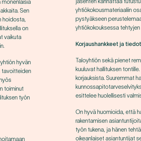
jäsenten kannattaa tutustua
ja monenlaisia
yhtiökokousmateriaaliin os
sakkaita. Sen
pystyäkseen perustelemaan 
ön hoidosta,
yhtiökokouksessa tehtyjen
lituksella on
ät vaikuta
Korjaushankkeet ja tiedo
n.
Taloyhtiön sekä pienet re
loyhtiön hyvän
kuuluvat hallituksen tontill
 tavoitteiden
korjauksista. Suuremmat han
 myös
kunnossapitotarveselvityks
n toiminut
esittelee huolellisesti valm
lituksen työn
On hyvä huomioida, että hal
rakentamisen asiantuntijoita
työn tukena, ja hänen teht
oikeanlaiset asiantuntijat s
n hoitamaan