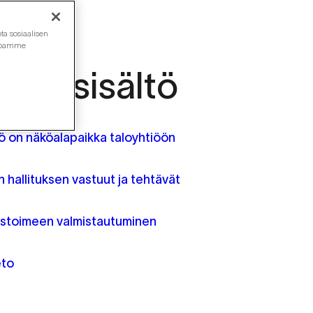
ta sosiaalisen
ustoamme
aan sisältö
yö on näköalapaikka taloyhtiöön
n hallituksen vastuut ja tehtävät
stoimeen valmistautuminen
to