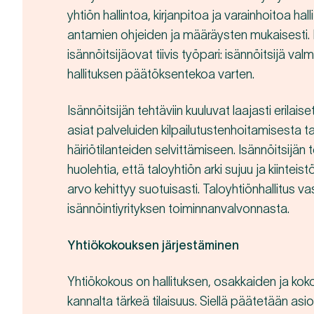
yhtiön hallintoa, kirjanpitoa ja varainhoitoa hal
antamien ohjeiden ja määräysten mukaisesti. H
isännöitsijäovat tiivis työpari: isännöitsijä val
hallituksen päätöksentekoa varten.
Isännöitsijän tehtäviin kuuluvat laajasti erilaise
asiat palveluiden kilpailutustenhoitamisesta t
häiriötilanteiden selvittämiseen. Isännöitsijän
huolehtia, että taloyhtiön arki sujuu ja kiintei
arvo kehittyy suotuisasti. Taloyhtiönhallitus v
isännöintiyrityksen toiminnanvalvonnasta.
Yhtiökokouksen järjestäminen
Yhtiökokous on hallituksen, osakkaiden ja kok
kannalta tärkeä tilaisuus. Siellä päätetään asioi