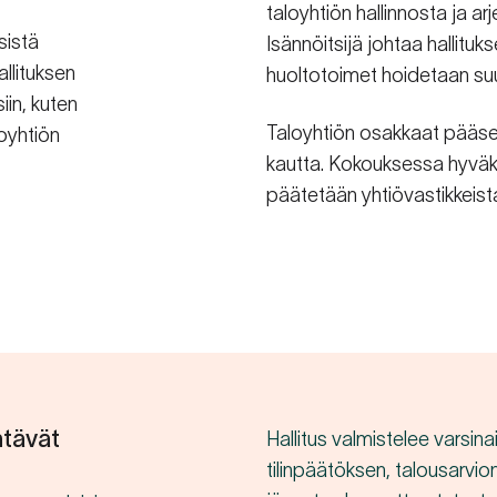
taloyhtiön hallinnosta ja a
sistä
Isännöitsijä johtaa hallitu
allituksen
huoltotoimet hoidetaan suun
iin, kuten
Taloyhtiön osakkaat pääse
loyhtiön
kautta. Kokouksessa hyväk
päätetään yhtiövastikkeista 
htävät
Hallitus valmistelee varsin
tilinpäätöksen, talousarvio