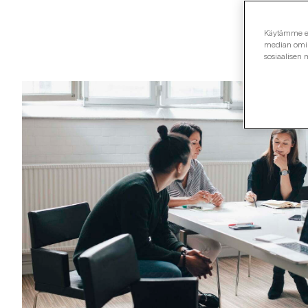
Käytämme evä
median omina
sosiaalisen