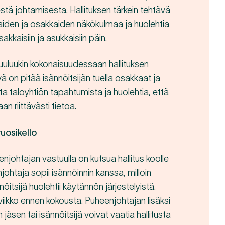
stä johtamisesta. Hallituksen tärkein tehtävä
aiden ja osakkaiden näkökulmaa ja huolehtia
kkaisiin ja asukkaisiin päin.
uuluukin kokonaisuudessaan hallituksen
vä on pitää isännöitsijän tuella osakkaat ja
sta taloyhtiön tapahtumista ja huolehtia, että
an riittävästi tietoa.
vuosikello
enjohtajan vastuulla on kutsua hallitus koolle
johtaja sopii isännöinnin kanssa, milloin
nöitsijä huolehtii käytännön järjestelyistä.
viikko ennen kokousta. Puheenjohtajan lisäksi
 jäsen tai isännöitsijä voivat vaatia hallitusta