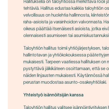
Hallituksella on taloyhtiössä merkittävä rooli 
tehtäviä. Hallitus edustaa kaikkia taloyhtiön o
velvollisuus on huolehtia hallinnosta, kiinteist
raha-asioista ja varainhoidon valvonnasta. Hal
oikeus päättää itsenäisesti asioista, jotka eiv
olennaisesti asumiseen tai asumiskustannuksii
Taloyhtiön hallitus toimii yhtiöjärjestyksen, ta
hallintotavan ja yhtiökokouksessa päätettyjen
mukaisesti. Tarpeen vaatiessa hallituksen on
pystyttävä jälkikäteen osoittamaan, että se o
näiden linjausten mukaisesti. Käytännössä hal
perustan muodostaa asunto-osakeyhtiölaki.
Yhteistyö isännöitsijän kanssa
Taloyhtiön hallitus valitsee isännöintiyritykse