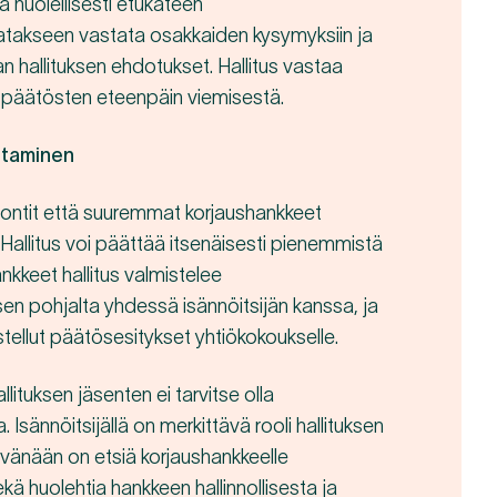
 huolellisesti etukäteen
atakseen vastata osakkaiden kysymyksiin ja
hallituksen ehdotukset. Hallitus vastaa
 päätösten eteenpäin viemisestä.
ttaminen
montit että suuremmat korjaushankkeet
e. Hallitus voi päättää itsenäisesti pienemmistä
kkeet hallitus valmistelee
en pohjalta yhdessä isännöitsijän kanssa, ja
istellut päätösesitykset yhtiökokoukselle.
lituksen jäsenten ei tarvitse olla
. Isännöitsijällä on merkittävä rooli hallituksen
ävänään on etsiä korjaushankkeelle
ekä huolehtia hankkeen hallinnollisesta ja