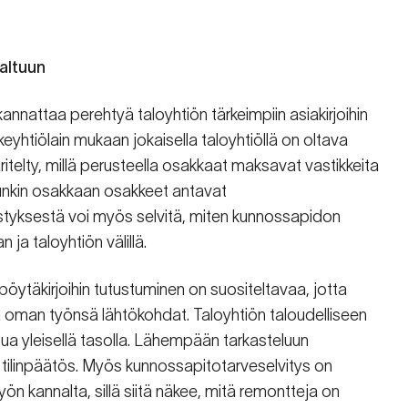
haltuun
annattaa perehtyä taloyhtiön tärkeimpiin asiakirjoihin
eyhtiölain mukaan jokaisella taloyhtiöllä on oltava
ritelty, millä perusteella osakkaat maksavat vastikkeita
 kunkin osakkaan osakkeet antavat
estyksestä voi myös selvitä, miten kunnossapidon
ja taloyhtiön välillä.
öytäkirjoihin tutustuminen on suositeltavaa, jotta
 oman työnsä lähtökohdat. Taloyhtiön taloudelliseen
tua yleisellä tasolla. Lähempään tarkasteluun
 tilinpäätös. Myös kunnossapitotarveselvitys on
 työn kannalta, sillä siitä näkee, mitä remontteja on