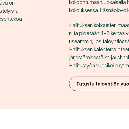
kokoontumaan. Jokaisella ha
htävä on
kokouksessa. Läsnäolo-oik
stelyistä,
öksentekoa
Hallituksen kokousten määrä
niitä pidetään 4–6 kertaa 
useammin, jos taloyhtiössä 
Hallituksen kalenterivuotee
järjestämisestä korjaushan
Hallitustyön vuosikello ryt
Tutustu taloyhtiön vuo