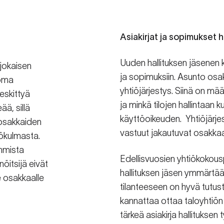
Asiakirjat ja sopimukset 
Uuden hallituksen jäsenen k
 jokaisen
ja sopimuksiin. Asunto osak
 oma
yhtiöjärjestys. Siinä on mää
eskittyä
ja minkä tilojen hallintaan
ä, sillä
käyttöoikeuden.
Yhtiöjärj
 osakkaiden
vastuut jakautuvat osakkaan 
kökulmasta.
mmista
Edellisvuosien yhtiökokousp
nöitsijä eivät
hallituksen jäsen ymmärtää
e osakkaalle
tilanteeseen on hyvä tutus
kannattaa ottaa taloyhtiön
tärkeä asiakirja hallituksen