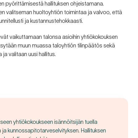
rjen pyörittämisestä hallituksen ohjeistamana.
ksen valitseman huoltoyhtiön toimintaa ja valvoo, että
nitellusti ja kustannustehokkaasti.
vät vaikuttamaan talonsa asioihin yhtiökokouksen
sytään muun muassa taloyhtiön tilinpäätös sekä
ja valitaan uusi hallitus.
aiseen yhtiökokoukseen isännöitsijän tuella
n ja kunnossapitotarveselvityksen. Hallituksen