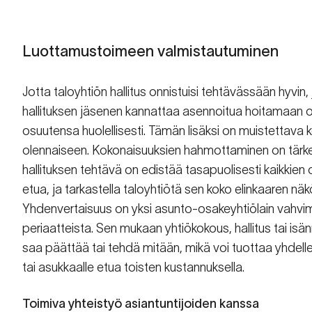
Luottamustoimeen valmistautuminen
Jotta taloyhtiön hallitus onnistuisi tehtävässään hyvin,
hallituksen jäsenen kannattaa asennoitua hoitamaan
osuutensa huolellisesti. Tämän lisäksi on muistettava k
olennaiseen. Kokonaisuuksien hahmottaminen on tärkeä
hallituksen tehtävä on edistää tasapuolisesti kaikkien
etua, ja tarkastella taloyhtiötä sen koko elinkaaren nä
Yhdenvertaisuus on yksi asunto-osakeyhtiölain vahvi
periaatteista. Sen mukaan yhtiökokous, hallitus tai isän
saa päättää tai tehdä mitään, mikä voi tuottaa yhdell
tai asukkaalle etua toisten kustannuksella.
Toimiva yhteistyö asiantuntijoiden kanssa