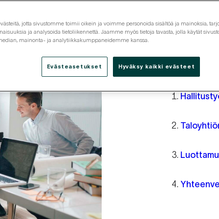
steitä, jotta sivustomme toimii oikein ja voimme personoida sisältöä ja mainoksia, tarjo
isuuksia ja analysoida tietoliikennettä. Jaamme myös tietoja tavasta, jolla käytät siv
 median, mainonta- ja analytiikkakumppaneidemme kanssa.
Opp
Evästeasetukset
Hyväksy kaikki evästeet
Hallitust
Taloyhtiö
Luottamu
Yhteenve