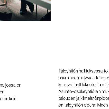
Taloyhtiön hallituksessa toi
asumiseen liittyvien tahoj
kuuluvat hallitukselle, ja mit
en, jossa on
Asunto-osakeyhtiölain mukai
jen
talouden ja kiinteistönpidon
niin kuin
on taloyhtiön operatiivinen 