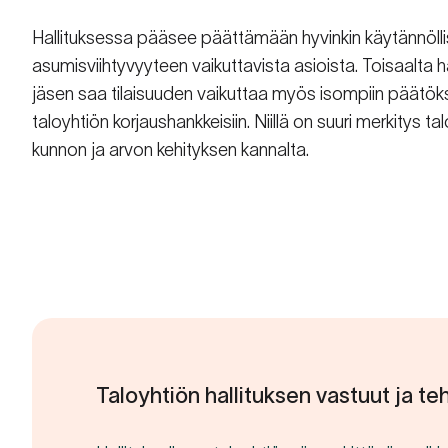
Hallituksessa pääsee päättämään hyvinkin käytännölli
asumisviihtyvyyteen vaikuttavista asioista. Toisaalta h
jäsen saa tilaisuuden vaikuttaa myös isompiin päätöks
taloyhtiön korjaushankkeisiin. Niillä on suuri merkitys ta
kunnon ja arvon kehityksen kannalta.
Taloyhtiön hallituksen vastuut ja te