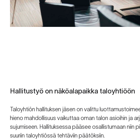
Hallitustyö on näköalapaikka taloyhtiöön
Taloyhtiön hallituksen jäsen on valittu luottamustoime
hieno mahdollisuus vaikuttaa oman talon asioihin ja ar
sujumiseen. Hallituksessa pääsee osallistumaan niin pie
suuriin taloyhtiössä tehtäviin päätöksiin.