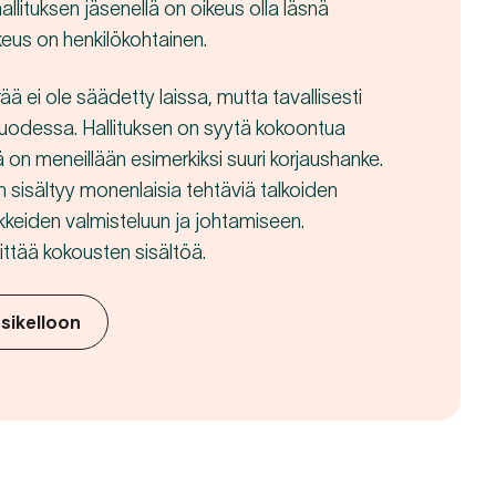
llituksen jäsenellä on oikeus olla läsnä
eus on henkilökohtainen.
ä ei ole säädetty laissa, mutta tavallisesti
vuodessa. Hallituksen on syytä kokoontua
on meneillään esimerkiksi suuri korjaushanke.
n sisältyy monenlaisia tehtäviä talkoiden
kkeiden valmisteluun ja johtamiseen.
mittää kokousten sisältöä.
sikelloon