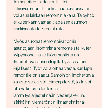
toimenpiteet, kuten putki- tai
julkisivuremontit. Joskus huoneistoissa ei
voi asua lainkaan remontin aikana. Taloyhtiö
ei kuitenkaan vastaa tilapäisen asunnon
hankinnasta tai sen kuluista.
Myös asukkaat remontoivat omia
asuntojaan. Isommista remonteista, kuten
kylpyhuone- ja keittiöremontista on
ilmoitettava isännöitsijälle hyvissä ajoin
kirjallisesti. Työt voi aloittaa vasta, kun lupa
remontille on saatu. Samoin on ilmoitettava
kaikista sellaisista toimenpiteistä, joilla voi
olla vaikutusta kiinteistön
lämmitysjärjestelmään, vedenjakeluun,
sähköihin, viemäröintiin, ilmastointiin tai