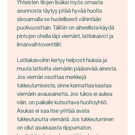
Yhteisten tilojen lisäksi myös omasta
asunnosta täytyy pitää hyvää huolta
siivoamalla se huolellisesti vähintään
puolivuosittain. Tällöin on aiheellista käydä
pintojen ohella läpi viemärit, lattiakaivot ja
ilmanvaihtoventtiilit.
Lattiakaivoihin kertyy helposti hiuksia ja
muuta lattioilta viemäriin pääsevää ainesta.
Jos viemäri osoittaa merkkejä
tukkeutumisesta, sinne kannattaa kaataa
viemärin avausainetta. Jos tukos ei aukea
näin, on paikalle kutsuttava huoltoyhtiö.
Asukas ei saa itse yrittää avata
tukkeutunutta viemäriä. Jos tukkeutuminen
on ollut asukkaasta riippumaton,