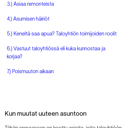
3.) Asiaa remonteista
4.) Asumisen häiriöt
5.) Keneltä saa apua? Taloyhtiön toimijoiden roolit
6.) Vastuut taloyhtiössä eli kuka kunnostaa ja
korjaa?
7.) Poismuuton aikaan
Kun muutat uuteen asuntoon
Tähän oppaaseen on koottu asioita, joita taloyhtiöön