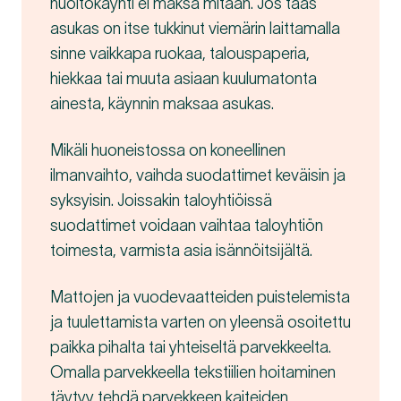
huoltokäynti ei maksa mitään. Jos taas
asukas on itse tukkinut viemärin laittamalla
sinne vaikkapa ruokaa, talouspaperia,
hiekkaa tai muuta asiaan kuulumatonta
ainesta, käynnin maksaa asukas.
Mikäli huoneistossa on koneellinen
ilmanvaihto, vaihda suodattimet keväisin ja
syksyisin. Joissakin taloyhtiöissä
suodattimet voidaan vaihtaa taloyhtiön
toimesta, varmista asia isännöitsijältä.
Mattojen ja vuodevaatteiden puistelemista
ja tuulettamista varten on yleensä osoitettu
paikka pihalta tai yhteiseltä parvekkeelta.
Omalla parvekkeella tekstiilien hoitaminen
täytyy tehdä parvekkeen kaiteiden