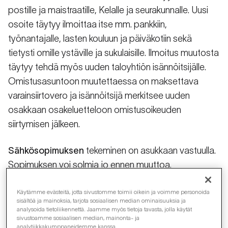
postille ja maistraatille, Kelalle ja seurakunnalle. Uusi
osoite täytyy ilmoittaa itse mm. pankkiin,
työnantajalle, lasten kouluun ja päiväkotiin sekä
tietysti omille ystäville ja sukulaisille. Ilmoitus muutosta
täytyy tehdä myös uuden taloyhtiön isännöitsijälle.
Omistusasuntoon muutettaessa on maksettava
varainsiirtovero ja isännöitsijä merkitsee uuden
osakkaan osakeluetteloon omistusoikeuden
siirtymisen jälkeen.
Sähkösopimuksen
tekeminen on asukkaan vastuulla.
Sopimuksen voi solmia jo ennen muuttoa.
Sähkönmyyntiyhtiön asukas voi valita ja kilpailuttaa
vapaasti, mutta siirtoyhtiö määräytyy aina
Käytämme evästeitä, jotta sivustomme toimii oikein ja voimme personoida
sisältöä ja mainoksia, tarjota sosiaalisen median ominaisuuksia ja
asuinpaikan mukaan.
analysoida tietoliikennettä. Jaamme myös tietoja tavasta, jolla käytät
sivustoamme sosiaalisen median, mainonta- ja
TV- ja internet-yhteydet
järjestyvät yhä useammin
analytiikkakumppaneidemme kanssa.