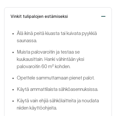
Vinkit tulipalojen estämiseksi
Älä ikinä peitä kiuasta tai kuivata pyykkiä
saunassa.
Muista palovaroitin ja testaa se
kuukausittain. Hanki vähintään yksi
palovaroitin 60 m² kohden.
Opettele sammuttamaan pienet palot.
Käytä ammattilaista sähköasennuksissa.
Käytä vain ehjiä sähkölaitteita ja noudata
niiden käyttöohjeita.