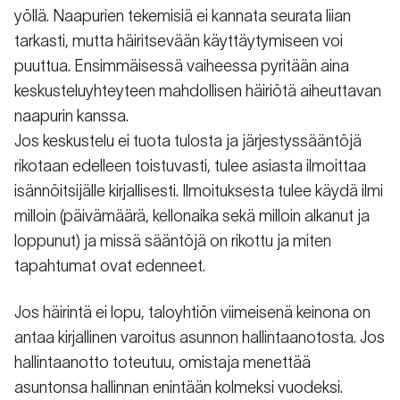
yöllä. Naapurien tekemisiä ei kannata seurata liian
tarkasti, mutta häiritsevään käyttäytymiseen voi
puuttua. Ensimmäisessä vaiheessa pyritään aina
keskusteluyhteyteen mahdollisen häiriötä aiheuttavan
naapurin kanssa.
Jos keskustelu ei tuota tulosta ja järjestyssääntöjä
rikotaan edelleen toistuvasti, tulee asiasta ilmoittaa
isännöitsijälle kirjallisesti. Ilmoituksesta tulee käydä ilmi
milloin (päivämäärä, kellonaika sekä milloin alkanut ja
loppunut) ja missä sääntöjä on rikottu ja miten
tapahtumat ovat edenneet.
Jos häirintä ei lopu, taloyhtiön viimeisenä keinona on
antaa kirjallinen varoitus asunnon hallintaanotosta. Jos
hallintaanotto toteutuu, omistaja menettää
asuntonsa hallinnan enintään kolmeksi vuodeksi.