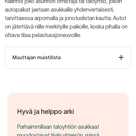
hallinnoi joko asunnon omistaja tai taloyhtiö, jolloin
autopaikat jaetaan asukkaille yhdenvertaisesti,
tarvittaessa arpomalla ja jonotuslistan kautta. Autot
on jätettävä niille merkityille paikoille, koska pihalla on
oltava tilaa pelastusajoneuvoille.
Muuttajan muistilista
Sähkösopimus
TV- ja internet
Kotivakuutus ja palovaroitin
Hyvä ja helppo arki
Muutto- ja tuloilmoitus
Parhaimmillaan taloyhtiön asukkaat
Autopaikka
muodostavat tiiviin yhteisön, missä