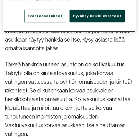
taloyhtiön kautta. Televisio voidaan jakaa asukkaille
yhteisen antennin tai kaapelin kautta. Vanhojen
Evästeasetukset
Hyväksy kaikki evästeet
televisioiden yhteydessä tarvitaan edelleen digiboksi.
Internet-yhteys voi olla taloyhtiön tarjoama tai sitten
asukkaan täytyy hankkia se itse. Kysy asiasta lisää
omalta isännöitsijältäsi.
Tärkeä hankinta uuteen asuntoon on
kotivakuutus
.
Taloyhtiöllä on kiinteistövakuutus, joka korvaa
vahingon sattuessa taloyhtiön omaisuuden ja kiinteät
rakenteet. Se ei kuitenkaan korvaa asukkaiden
henkilökohtaista omaisuutta. Kotivakuutus kannattaa
kilpailuttaa ja mitoittaa oikein, jotta se korvaa
tuhoutuneen irtaimiston ja omaisuuden.
Vastuuvakuutus korvaa asukkaan itse aiheuttaman
vahingon.