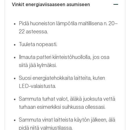
Vinkit energiaviisaaseen asumiseen
Pidä huoneiston lämpötila maltillisena n. 20–
22 asteessa.
Tuuleta nopeasti.
Ilmauta patteri kiinteistöhuollolla, jos osa
siitä jää kylmäksi.
Suosi energiatehokkaita laitteita, kuten
LED-valaistusta.
Sammuta turhat valot, äläkä juoksuta vettä
turhaan esimerkiksi suihkussa ollessasi.
Sammuta virrat laitteista käytön jälkeen, älä
pidä niitä valmiustilassa.