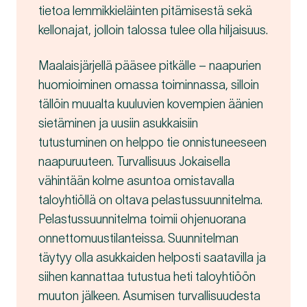
tietoa lemmikkieläinten pitämisestä sekä
kellonajat, jolloin talossa tulee olla hiljaisuus.
Maalaisjärjellä pääsee pitkälle – naapurien
huomioiminen omassa toiminnassa, silloin
tällöin muualta kuuluvien kovempien äänien
sietäminen ja uusiin asukkaisiin
tutustuminen on helppo tie onnistuneeseen
naapuruuteen. Turvallisuus Jokaisella
vähintään kolme asuntoa omistavalla
taloyhtiöllä on oltava pelastussuunnitelma.
Pelastussuunnitelma toimii ohjenuorana
onnettomuustilanteissa. Suunnitelman
täytyy olla asukkaiden helposti saatavilla ja
siihen kannattaa tutustua heti taloyhtiöön
muuton jälkeen. Asumisen turvallisuudesta