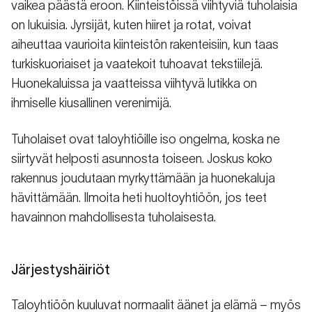
vaikea päästä eroon. Kiinteistöissä viihtyviä tuholaisia
on lukuisia. Jyrsijät, kuten hiiret ja rotat, voivat
aiheuttaa vaurioita kiinteistön rakenteisiin, kun taas
turkiskuoriaiset ja vaatekoit tuhoavat tekstiilejä.
Huonekaluissa ja vaatteissa viihtyvä lutikka on
ihmiselle kiusallinen verenimijä.
Tuholaiset ovat taloyhtiöille iso ongelma, koska ne
siirtyvät helposti asunnosta toiseen. Joskus koko
rakennus joudutaan myrkyttämään ja huonekaluja
hävittämään. Ilmoita heti huoltoyhtiöön, jos teet
havainnon mahdollisesta tuholaisesta.
Järjestyshäiriöt
Taloyhtiöön kuuluvat normaalit äänet ja elämä – myös