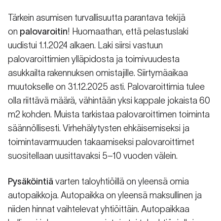
Tärkein asumisen turvallisuutta parantava tekijä
on
palovaroitin
! Huomaathan, että pelastuslaki
uudistui 1.1.2024 alkaen. Laki siirsi vastuun
palovaroittimien ylläpidosta ja toimivuudesta
asukkailta rakennuksen omistajille. Siirtymäaikaa
muutokselle on 31.12.2025 asti. Palovaroittimia tulee
olla riittävä määrä, vähintään yksi kappale jokaista 60
m2 kohden. Muista tarkistaa palovaroittimen toiminta
säännöllisesti. Virhehälytysten ehkäisemiseksi ja
toimintavarmuuden takaamiseksi palovaroittimet
suositellaan uusittavaksi 5–10 vuoden välein.
Pysäköintiä
varten taloyhtiöillä on yleensä omia
autopaikkoja. Autopaikka on yleensä maksullinen ja
niiden hinnat vaihtelevat yhtiöittäin. Autopaikkaa