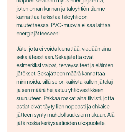
riippuen kerätään myös energiajätettä,
joten oman kunnan ja taloyhtiön tilanne
kannattaa tarkistaa taloyhtiöön
muutettaessa. PVC-muovia ei saa laittaa
energiajätteeseen!
Jäte, jota ei voida kierrättää, viedään aina
sekajäteastiaan. Sekajätettä ovat
esimerkiksi vaipat, terveyssiteet ja eläinten
jätökset. Sekajätteen määrä kannattaa
minimoida, sillä se on kaikista kallein jätelaji
ja sen määrä heijastuu yhtiövastikkeen
suuruuteen. Pakkaa roskat aina tiiviisti, jotta
astiat eivät täyty liian nopeasti ja ehkäise
jätteen synty mahdollisuuksien mukaan. Älä
jätä roskia keräysastioiden ulkopuolelle.