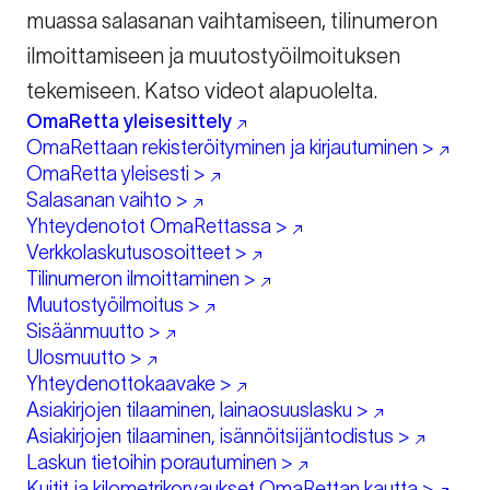
muassa salasanan vaihtamiseen, tilinumeron
ilmoittamiseen ja muutostyöilmoituksen
tekemiseen. Katso videot alapuolelta.
OmaRetta yleisesittely
OmaRettaan rekisteröityminen ja kirjautuminen >
OmaRetta yleisesti >
Salasanan vaihto >
Yhteydenotot OmaRettassa >
Verkkolaskutusosoitteet >
Tilinumeron ilmoittaminen >
Muutostyöilmoitus >
Sisäänmuutto >
Ulosmuutto >
Yhteydenottokaavake >
Asiakirjojen tilaaminen, lainaosuuslasku >
Asiakirjojen tilaaminen, isännöitsijäntodistus >
Laskun tietoihin porautuminen >
Kuitit ja kilometrikorvaukset OmaRettan kautta >