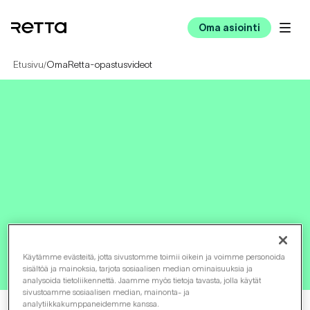
Oma asiointi
Etusivu
OmaRetta-opastusvideot
/
OmaRetta-opastusvideot
Käytämme evästeitä, jotta sivustomme toimii oikein ja voimme personoida
sisältöä ja mainoksia, tarjota sosiaalisen median ominaisuuksia ja
analysoida tietoliikennettä. Jaamme myös tietoja tavasta, jolla käytät
sivustoamme sosiaalisen median, mainonta- ja
analytiikkakumppaneidemme kanssa.