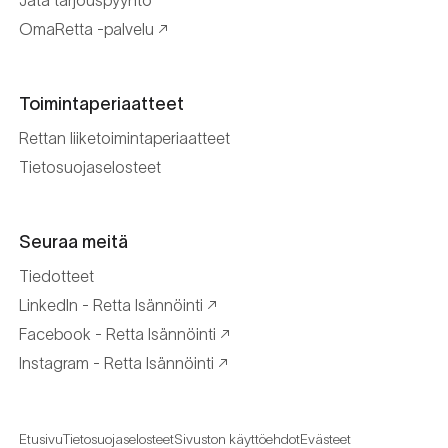
Jätä tarjouspyyntö
OmaRetta -palvelu
Toimintaperiaatteet
Rettan liiketoimintaperiaatteet
Tietosuojaselosteet
Seuraa meitä
Tiedotteet
LinkedIn - Retta Isännöinti
Facebook - Retta Isännöinti
Instagram - Retta Isännöinti
Etusivu
Tietosuojaselosteet
Sivuston käyttöehdot
Evästeet