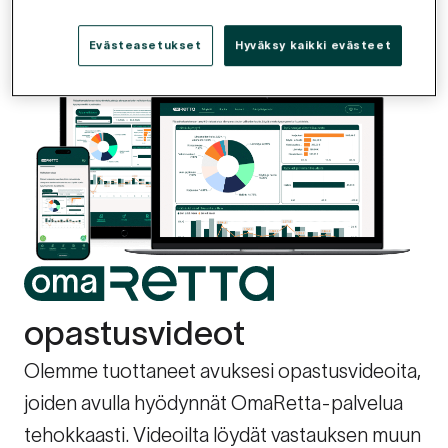
Evästeasetukset
Hyväksy kaikki evästeet
opastusvideot
Olemme tuottaneet avuksesi opastusvideoita,
joiden avulla hyödynnät OmaRetta-palvelua
tehokkaasti. Videoilta löydät vastauksen muun