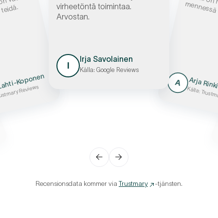
Kaikki on 
 on vaan
vä,
ennessä ni
virheetöntä toimintaa.
idä.
Arvostan.
Irja Savolainen
I
Källa: Google Reviews
Lahti-Koponen
Arja Rink
A
rustmary Reviews
Källa: Trust
←
→
Recensionsdata kommer via
Trustmary
-tjänsten.