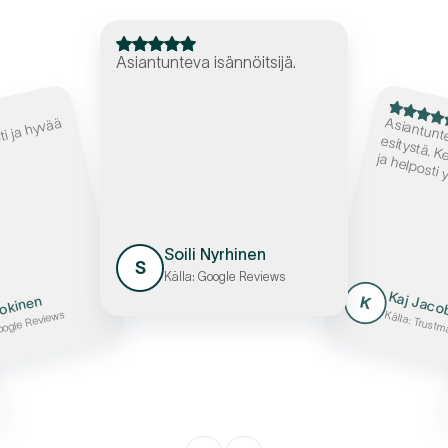
Asiantunteva isännöitsijä.
siantunte
esitystä. Ke
ja he
ti ja hyvää
ärre
Soili Nyrhinen
S
Källa: Google Reviews
Kaj Jaco
okinen
K
oogle Reviews
Källa: Trust