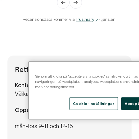
←
→
Recensionsdata kommer via
Trustmary
-tjänsten.
Retta Isännöinti, Nokia
Genom att klicka på "acceptera alla cookies" samtycker du till lagr
navigeringen på webbplatsen, analysera webbplatsens användning
Kontorets kontaktuppgifter
marknadsföringsinsatser.
Välikatu 13 Lh 1, 37100 Nokia
Cookie-inställningar
Accept
Öppettider
mån-tors 9-11 och 12-15