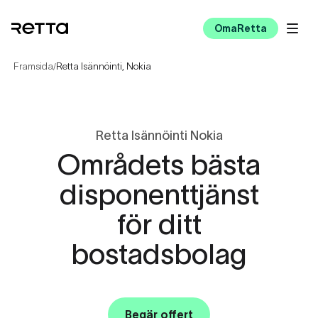
OmaRetta
Framsida
Retta Isännöinti, Nokia
/
Retta Isännöinti Nokia
Områdets bästa
disponenttjänst
för ditt
bostadsbolag
Begär offert