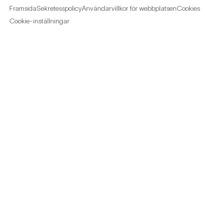
Framsida
Sekretesspolicy
Användarvillkor för webbplatsen
Cookies
Cookie-inställningar