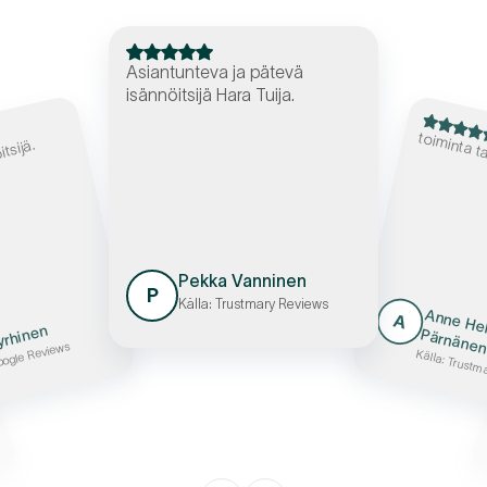
Asiantunteva ja pätevä
isännöitsijä Hara Tuija.
toiminta t
tsijä.
Pekka Vanninen
P
Källa: Trustmary Reviews
nne
A
Nyrhinen
elena Pärnän
oogle Reviews
Källa: Trustm