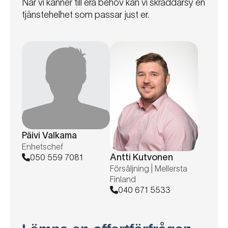
När vi känner till era behov kan vi skräddarsy en
tjänstehelhet som passar just er.
Päivi Valkama
Enhetschef
Antti Kutvonen
050 559 7081
Försäljning | Mellersta
Finland
040 671 5533