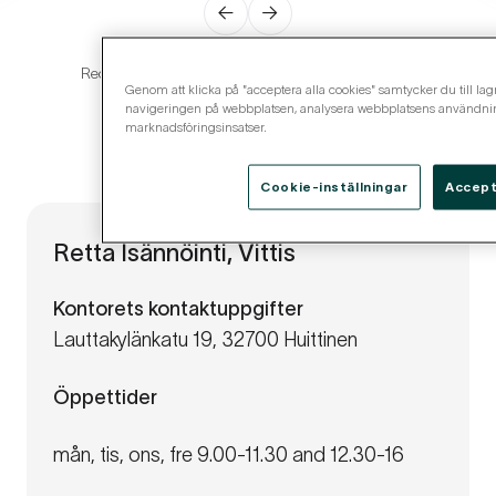
←
→
Recensionsdata kommer via
Trustmary
-tjänsten.
Genom att klicka på "acceptera alla cookies" samtycker du till lagr
navigeringen på webbplatsen, analysera webbplatsens användning
marknadsföringsinsatser.
Cookie-inställningar
Accept
Retta Isännöinti, Vittis
Kontorets kontaktuppgifter
Lauttakylänkatu 19, 32700 Huittinen
Öppettider
mån, tis, ons, fre 9.00-11.30 and 12.30-16