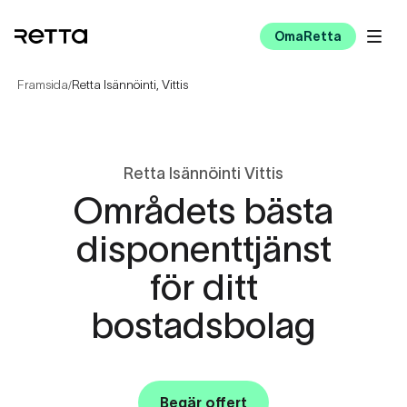
OmaRetta
Framsida
Retta Isännöinti, Vittis
/
Retta Isännöinti Vittis
Områdets bästa
disponenttjänst
för ditt
bostadsbolag
Begär offert