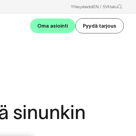
Haku
Yhteystiedot
EN
SV
Oma asiointi
Pyydä tarjous
ä sinunkin