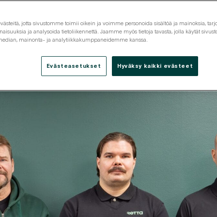
steitä, jotta sivustomme toimii oikein ja voimme personoida sisältöä ja mainoksia, tarjo
isuuksia ja analysoida tietoliikennettä. Jaamme myös tietoja tavasta, jolla käytät siv
 median, mainonta- ja analytiikkakumppaneidemme kanssa.
Tarjouspyyntö
Tutustu
Yhteystiedot
Evästeasetukset
Hyväksy kaikki evästeet