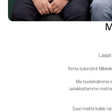
M
Laajat
Retta Isännöinti Mikkeli
Me huolehdimme isä
asiakkaitamme mahtavan
Saat meiltä kaikki ta