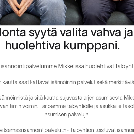
onta syytä valita vahva ja
huolehtiva kumppani.
 isännöintipalvelumme Mikkelissä huolehtivat taloyht
n kautta saat kattavat isännöinnin palvelut sekä merkittäviä
nnöinnistä ja sitä kautta sujuvasta arjen asumisesta Mik
 tiimin voimin. Tarjoamme taloyhtiöille ja asukkaille taso
asumisen palveluja.
rvitsemasi isännöintipalvelut:n- Taloyhtiön toistuvat isänn