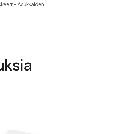
ankkeetn- Asukkaiden
ksia