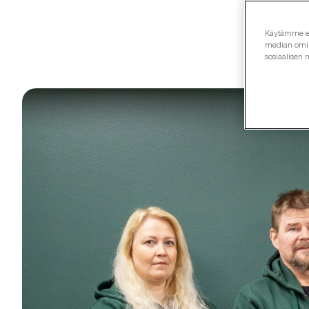
Käytämme evä
median omina
sosiaalisen