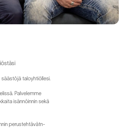
iöstäsi
 säästöjä taloyhtiöllesi.
kelissä. Palvelemme
kkaita isännöinnin sekä
öinnin perustehtävätn-