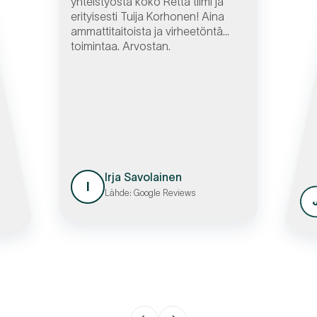
yhteistyöstä koko Retta tiimi ja
erityisesti Tuija Korhonen! Aina
ammattitaitoista ja virheetöntä
toimintaa. Arvostan.
Irja Savolainen
I
Lähde: Google Reviews