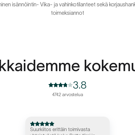
ekninen isännöintin- Vika- ja vahinkotilanteet sekä korjaush
toimeksiannot
akkaidemme kokemu
3.8
4742 arvostelua
Suurkiitos erittäin toimivasta